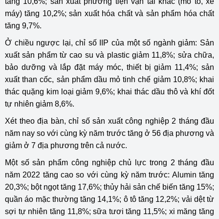
tăng 10,6%; sản xuất phương tiện vận tải khác (mô tô, xe
máy) tăng 10,2%; sản xuất hóa chất và sản phẩm hóa chất
tăng 9,7%.
Ở chiều ngược lại, chỉ số IIP của một số ngành giảm: Sản
xuất sản phẩm từ cao su và plastic giảm 11,8%; sửa chữa,
bảo dưỡng và lắp đặt máy móc, thiết bị giảm 11,4%; sản
xuất than cốc, sản phẩm dầu mỏ tinh chế giảm 10,8%; khai
thác quặng kim loại giảm 9,6%; khai thác dầu thô và khí đốt
tự nhiên giảm 8,6%.
Xét theo địa bàn, chỉ số sản xuất công nghiệp 2 tháng đầu
năm nay so với cùng kỳ năm trước tăng ở 56 địa phương và
giảm ở 7 địa phương trên cả nước.
Một số sản phẩm công nghiệp chủ lực trong 2 tháng đầu
năm 2022 tăng cao so với cùng kỳ năm trước: Alumin tăng
20,3%; bột ngọt tăng 17,6%; thủy hải sản chế biến tăng 15%;
quần áo mặc thường tăng 14,1%; ô tô tăng 12,2%; vải dệt từ
sợi tự nhiên tăng 11,8%; sữa tươi tăng 11,5%; xi măng tăng