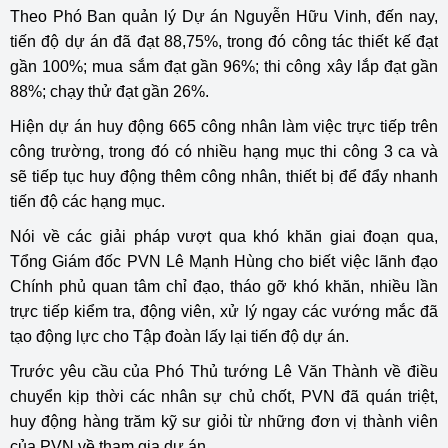
Theo Phó Ban quản lý Dự án Nguyễn Hữu Vinh, đến nay,
tiến độ dự án đã đạt 88,75%, trong đó công tác thiết kế đạt
gần 100%; mua sắm đạt gần 96%; thi công xây lắp đạt gần
88%; chạy thử đạt gần 26%.
Hiện dự án huy động 665 công nhân làm việc trực tiếp trên
công trường, trong đó có nhiều hạng mục thi công 3 ca và
sẽ tiếp tục huy động thêm công nhân, thiết bị để đẩy nhanh
tiến độ các hạng mục.
Nói về các giải pháp vượt qua khó khăn giai đoạn qua,
Tổng Giám đốc PVN Lê Mạnh Hùng cho biết việc lãnh đạo
Chính phủ quan tâm chỉ đạo, tháo gỡ khó khăn, nhiều lần
trực tiếp kiểm tra, động viên, xử lý ngay các vướng mắc đã
tạo động lực cho Tập đoàn lấy lại tiến độ dự án.
Trước yêu cầu của Phó Thủ tướng Lê Văn Thành về điều
chuyển kịp thời các nhân sự chủ chốt, PVN đã quán triệt,
huy động hàng trăm kỹ sư giỏi từ những đơn vị thành viên
của PVN về tham gia dự án.