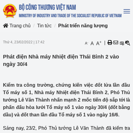
To
na
Trang chủ
Tin tức
Phát triển năng lượng
Thứ 4, 23/02/2022
|
17:42
+
|
-
A
A
A
Phát điện Nhà máy Nhiệt điện Thái Bình 2 vào
ngày 30/4
Kiểm tra công trường, chứng kiến việc đốt lửa lần đầu
Tổ máy số 1, Nhà máy Nhiệt điện Thái Bình 2, Phó Thủ
tướng Lê Văn Thành nhấn mạnh 2 mốc tiến độ sắp tới là
phấn đấu hòa lưới Tổ máy số 1 vào ngày 30/4 (đốt bằng
dầu) và đốt than lần đầu Tổ máy số 1 vào ngày 16/6.
Sáng nay, 23/2, Phó Thủ tướng Lê Văn Thành đã kiểm tra