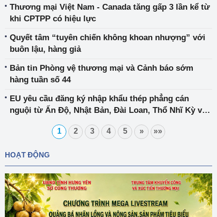
Thương mại Việt Nam - Canada tăng gấp 3 lần kể từ
khi CPTPP có hiệu lực
Quyết tâm “tuyên chiến không khoan nhượng” với
buôn lậu, hàng giả
Bản tin Phòng vệ thương mại và Cảnh báo sớm
hàng tuần số 44
EU yêu cầu đăng ký nhập khẩu thép phẳng cán
nguội từ Ấn Độ, Nhật Bản, Đài Loan, Thổ Nhĩ Kỳ và
Việt Nam để phục vụ điều tra chống bán phá giá
1
2
3
4
5
»
»»
HOẠT ĐỘNG