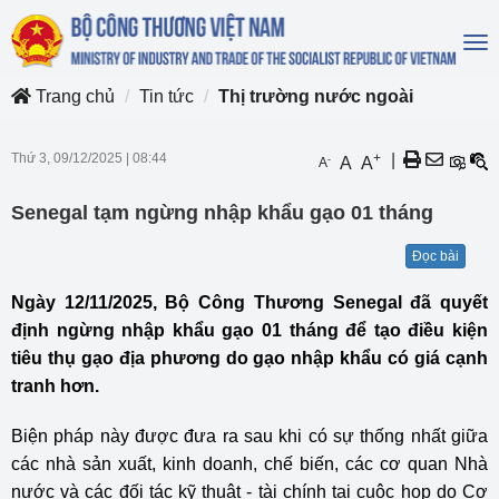
To
na
Trang chủ
Tin tức
Thị trường nước ngoài
Thứ 3, 09/12/2025
|
08:44
+
|
-
A
A
A
Senegal tạm ngừng nhập khẩu gạo 01 tháng
Đọc bài
Ngày 12/11/2025, Bộ Công Thương Senegal đã quyết
định ngừng nhập khẩu gạo 01 tháng để tạo điều kiện
tiêu thụ gạo địa phương do gạo nhập khẩu có giá cạnh
tranh hơn.
Biện pháp này được đưa ra sau khi có sự thống nhất giữa
các nhà sản xuất, kinh doanh, chế biến, các cơ quan Nhà
nước và các đối tác kỹ thuật - tài chính tại cuộc họp do Cơ