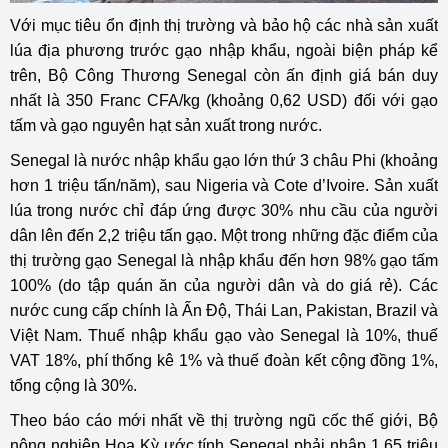
Với mục tiêu ổn định thị trường và bảo hộ các nhà sản xuất
lúa địa phương trước gạo nhập khẩu, ngoài biện pháp kể
trên, Bộ Công Thương Senegal còn ấn định giá bán duy
nhất là 350 Franc CFA/kg (khoảng 0,62 USD) đối với gạo
tấm và gạo nguyên hạt sản xuất trong nước.
Senegal là nước nhập khẩu gạo lớn thứ 3 châu Phi (khoảng
hơn 1 triệu tấn/năm), sau Nigeria và Cote d’Ivoire. Sản xuất
lúa trong nước chỉ đáp ứng được 30% nhu cầu của người
dân lên đến 2,2 triệu tấn gạo. Một trong những đặc điểm của
thị trường gạo Senegal là nhập khẩu đến hơn 98% gạo tấm
100% (do tập quán ăn của người dân và do giá rẻ). Các
nước cung cấp chính là Ấn Độ, Thái Lan, Pakistan, Brazil và
Việt Nam. Thuế nhập khẩu gạo vào Senegal là 10%, thuế
VAT 18%, phí thống kê 1% và thuế đoàn kết cộng đồng 1%,
tổng cộng là 30%.
Theo báo cáo mới nhất về thị trường ngũ cốc thế giới, Bộ
nông nghiệp Hoa Kỳ ước tính Senegal phải nhập 1,65 triệu