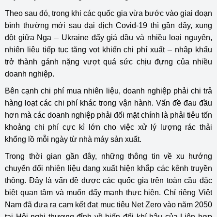
Theo sau đó, trong khi các quốc gia vừa bước vào giai đoạn
bình thường mới sau đại dịch Covid-19 thì gần đây, xung
đột giữa Nga – Ukraine đẩy giá dầu và nhiều loại nguyên,
nhiên liệu tiếp tục tăng vọt khiến chi phí xuất – nhập khẩu
trở thành gánh nặng vượt quá sức chịu đựng của nhiều
doanh nghiệp.
Bên cạnh chi phí mua nhiên liệu, doanh nghiệp phải chi trả
hàng loạt các chi phí khác trong vận hành. Vấn đề đau đầu
hơn mà các doanh nghiệp phải đối mặt chính là phải tiêu tốn
khoảng chi phí cực kì lớn cho việc xử lý lượng rác thải
khổng lồ mỗi ngày từ nhà máy sản xuất.
Trong thời gian gần đây, những thông tin về xu hướng
chuyển đổi nhiên liệu đang xuất hiện khắp các kênh truyền
thông. Đây là vấn đề được các quốc gia trên toàn cầu đặc
biệt quan tâm và muốn đẩy mạnh thực hiện. Chỉ riêng Việt
Nam đã đưa ra cam kết đạt mục tiêu Net Zero vào năm 2050
tại Hội nghị thượng đỉnh về biến đổi khí hậu của Liên hợp