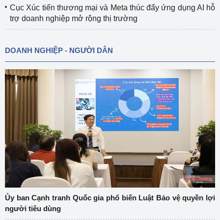
Cục Xúc tiến thương mại và Meta thúc đẩy ứng dụng AI hỗ
trợ doanh nghiệp mở rộng thị trường
DOANH NGHIỆP - NGƯỜI DÂN
Ủy ban Cạnh tranh Quốc gia phổ biến Luật Bảo vệ quyền lợi
người tiêu dùng