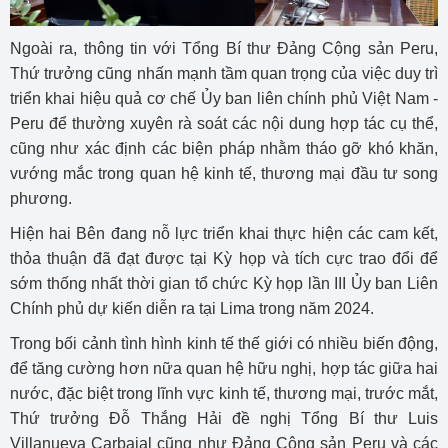
Ngoài ra, thông tin với Tổng Bí thư Đảng Cộng sản Peru,
Thứ trưởng cũng nhấn mạnh tầm quan trọng của việc duy trì
triển khai hiệu quả cơ chế Ủy ban liên chính phủ Việt Nam -
Peru để thường xuyên rà soát các nội dung hợp tác cụ thể,
cũng như xác định các biện pháp nhằm tháo gỡ khó khăn,
vướng mắc trong quan hệ kinh tế, thương mại đầu tư song
phương.
Hiện hai Bên đang nỗ lực triển khai thực hiện các cam kết,
thỏa thuận đã đạt được tại Kỳ họp và tích cực trao đổi để
sớm thống nhất thời gian tổ chức Kỳ họp lần III Ủy ban Liên
Chính phủ dự kiến diễn ra tại Lima trong năm 2024.
Trong bối cảnh tình hình kinh tế thế giới có nhiều biến động,
để tăng cường hơn nữa quan hệ hữu nghị, hợp tác giữa hai
nước, đặc biệt trong lĩnh vực kinh tế, thương mại, trước mắt,
Thứ trưởng Đỗ Thắng Hải đề nghị Tổng Bí thư Luis
Villanueva Carbajal cũng như Đảng Cộng sản Peru và các