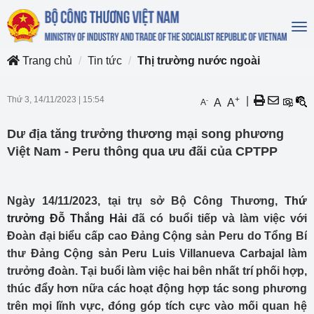
To
na
Trang chủ
Tin tức
Thị trường nước ngoài
Thứ 3, 14/11/2023
|
15:54
+
|
-
A
A
A
Dư địa tăng trưởng thương mại song phương
Việt Nam - Peru thông qua ưu đãi của CPTPP
Ngày 14/11/2023, tại trụ sở Bộ Công Thương,
Thứ
trưởng Đỗ Thắng Hải
đã có buổi tiếp và làm việc với
Đoàn đại biểu cấp cao Đảng Cộng sản Peru do Tổng Bí
thư Đảng Cộng sản Peru Luis Villanueva Carbajal làm
trưởng đoàn. Tại buổi làm việc hai bên nhất trí phối hợp,
thúc đẩy hơn nữa các hoạt động hợp tác song phương
trên mọi lĩnh vực, đóng góp tích cực vào mối quan hệ