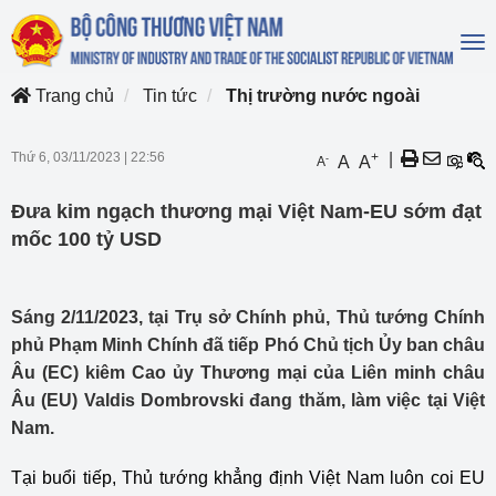
To
na
Trang chủ
Tin tức
Thị trường nước ngoài
Thứ 6, 03/11/2023
|
22:56
+
|
-
A
A
A
Đưa kim ngạch thương mại Việt Nam-EU sớm đạt
mốc 100 tỷ USD
Sáng 2/11/2023, tại Trụ sở Chính phủ, Thủ tướng Chính
phủ Phạm Minh Chính đã tiếp Phó Chủ tịch Ủy ban châu
Âu (EC) kiêm Cao ủy Thương mại của Liên minh châu
Âu (EU) Valdis Dombrovski đang thăm, làm việc tại Việt
Nam.
Tại buổi tiếp, Thủ tướng khẳng định Việt Nam luôn coi EU