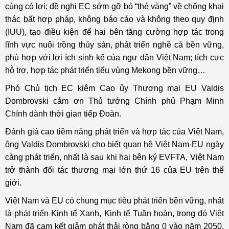
cùng có lợi; đề nghị EC sớm gỡ bỏ “thẻ vàng” về chống khai
thác bất hợp pháp, không báo cáo và không theo quy định
(IUU), tạo điều kiện để hai bên tăng cường hợp tác trong
lĩnh vực nuôi trồng thủy sản, phát triển nghề cá bền vững,
phù hợp với lợi ích sinh kế của ngư dân Việt Nam; tích cực
hỗ trợ, hợp tác phát triển tiểu vùng Mekong bền vững…
Phó Chủ tịch EC kiêm Cao ủy Thương mại EU Valdis
Dombrovski cảm ơn Thủ tướng Chính phủ Phạm Minh
Chính dành thời gian tiếp Đoàn.
Đánh giá cao tiềm năng phát triển và hợp tác của Việt Nam,
ông Valdis Dombrovski cho biết quan hệ Việt Nam-EU ngày
càng phát triển, nhất là sau khi hai bên ký EVFTA, Việt Nam
trở thành đối tác thương mại lớn thứ 16 của EU trên thế
giới.
Việt Nam và EU có chung mục tiêu phát triển bền vững, nhất
là phát triển Kinh tế Xanh, Kinh tế Tuần hoàn, trong đó Việt
Nam đã cam kết giảm phát thải ròng bằng 0 vào năm 2050,