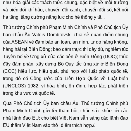
như hóa giải các thách thức chung, đặc biệt về môi trường
và biến đổi khí hậu, chuyển đổi xanh, chuyển đổi số, kết nối
hạ tầng, tăng cường năng lực cho hệ thống y tế...
Thủ tướng Chính phủ Phạm Minh Chính và Phó Chủ tịch Ủy
ban châu Âu Valdis Dombrovski chia sẻ quan điểm chung
của ASEAN về đảm bảo an toàn, an ninh, tự do hàng không,
hàng hải tại Biển Đông; bảo đảm thực thi đầy đủ, nghiêm túc
Tuyên bố về Ứng xử của các bên ở Biển Đông (DOC); thúc
đẩy đàm phán, xây dựng Bộ Quy tắc ứng xử ở Biển Đông
(COC) hiệu lực, hiệu quả, phù hợp với luật pháp quốc tế,
trong đó có Công ước của Liên Hợp Quốc về Luật biển
(UNCLOS) 1982, vì hòa bình, ổn định, hợp tác, phát triển
trong khu vực và quốc tế.
Qua Phó Chủ tịch Ủy ban châu Âu, Thủ tướng Chính phủ
Phạm Minh Chính gửi lời thăm hỏi, chúc sức khỏe tới các
nhà lãnh đạo EU; cho biết Việt Nam sẵn sàng các lãnh đạo
EU thăm Việt Nam vào thời điểm thích hợp./.