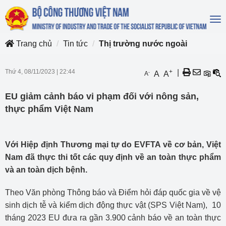
To
na
Trang chủ
Tin tức
Thị trường nước ngoài
Thứ 4, 08/11/2023
|
22:44
+
|
-
A
A
A
EU giảm cảnh báo vi phạm đối với nông sản,
thực phẩm Việt Nam
Với Hiệp định Thương mại tự do EVFTA về cơ bản, Việt
Nam đã thực thi tốt các quy định về an toàn thực phẩm
và an toàn dịch bệnh.
Theo Văn phòng Thông báo và Điểm hỏi đáp quốc gia về vệ
sinh dịch tễ và kiểm dịch động thực vật (SPS Việt Nam), 10
tháng 2023 EU đưa ra gần 3.900 cảnh báo về an toàn thực