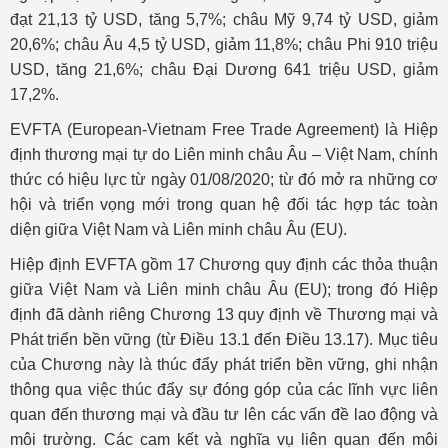
đạt 21,13 tỷ USD, tăng 5,7%; châu Mỹ 9,74 tỷ USD, giảm
20,6%; châu Âu 4,5 tỷ USD, giảm 11,8%; châu Phi 910 triệu
USD, tăng 21,6%; châu Đại Dương 641 triệu USD, giảm
17,2%.
EVFTA (European-Vietnam Free Trade Agreement) là Hiệp
định thương mại tự do Liên minh châu Âu – Việt Nam, chính
thức có hiệu lực từ ngày 01/08/2020; từ đó mở ra những cơ
hội và triển vọng mới trong quan hệ đối tác hợp tác toàn
diện giữa Việt Nam và Liên minh châu Âu (EU).
Hiệp định EVFTA gồm 17 Chương quy định các thỏa thuận
giữa Việt Nam và Liên minh châu Âu (EU); trong đó Hiệp
định đã dành riêng Chương 13 quy định về Thương mại và
Phát triển bền vững (từ Điều 13.1 đến Điều 13.17). Mục tiêu
của Chương này là thúc đẩy phát triển bền vững, ghi nhận
thông qua việc thúc đẩy sự đóng góp của các lĩnh vực liên
quan đến thương mại và đầu tư lên các vấn đề lao động và
môi trường. Các cam kết và nghĩa vụ liên quan đến môi