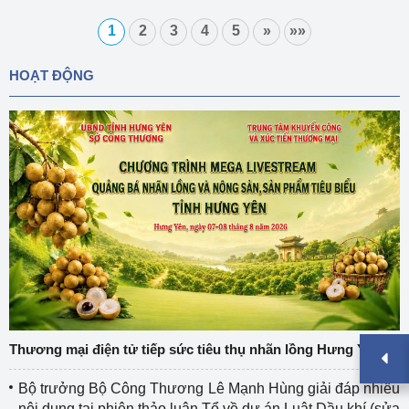
1
2
3
4
5
»
»»
HOẠT ĐỘNG
Thương mại điện tử tiếp sức tiêu thụ nhãn lồng Hưng Yên
Bộ trưởng Bộ Công Thương Lê Mạnh Hùng giải đáp nhiều
nội dung tại phiên thảo luận Tổ về dự án Luật Dầu khí (sửa