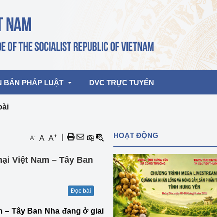
N BẢN PHÁP LUẬT
DVC TRỰC TUYẾN
oài
bản pháp quy
Hoạt động của lãnh đạo Đảng, Nhà 
HOẠT ĐỘNG
+
|
-
A
A
A
nước
ghiệp, Thương 
bản điều hành
ại Việt Nam – Tây Ban
am 2026
Hoạt động của Lãnh đạo Bộ
bản hợp nhất
Hoạt động của các đơn vị
Đọc bài
rưởng
m – Tây Ban Nha đang ở giai