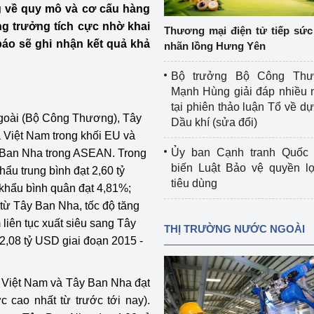
ng về quy mô và cơ cấu hàng
 luận
Họp báo
g trưởng tích cực nhờ khai
Thương mại điện tử tiếp sức 
Thông cáo báo chí
áo sẽ ghi nhận kết quả khả
nhãn lồng Hưng Yên
Điểm báo
Bộ trưởng Bộ Công Th
Mạnh Hùng giải đáp nhiều 
Nông Lâm Thủy sản
tại phiên thảo luận Tổ về dự 
 ngoài (Bộ Công Thương), Tây
Dầu khí (sửa đổi)
n lực
a Việt Nam trong khối EU và
Ủy ban Cạnh tranh Quốc 
y Ban Nha trong ASEAN. Trong
biến Luật Bảo vệ quyền l
ẩu trung bình đạt 2,60 tỷ
tiêu dùng
khẩu bình quân đạt 4,81%;
Tổ chức kiểm định kỹ thuật an toàn lao 
động thuộc thẩm quyền quản lý của 
từ Tây Ban Nha, tốc độ tăng
g Thương
Bộ Công Thương
liên tục xuất siêu sang Tây
THỊ TRƯỜNG NƯỚC NGOÀI
2,08 tỷ USD giai đoạn 2015 -
Công Thương
Tổ chức được cấp GCN đăng ký, hoạt 
động kiểm định thiết bị, dụng cụ điện 
làm việc ở môi trường không có nguy 
 Việt Nam và Tây Ban Nha đạt
hiểm khí, bụi nổ
 cao nhất từ trước tới nay).
tiết kiệm và 
Hiệu quả năng lượng