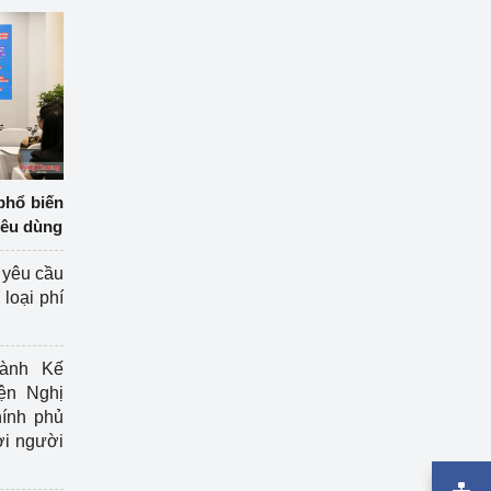
phổ biến
iêu dùng
 yêu cầu
loại phí
ành Kế
ện Nghị
ính phủ
ợi người