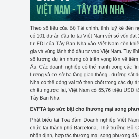
Phát triển công nghi
Phát triển năng lượ
Theo số liệu của Bộ Tài chính, tính luỹ kế đến
có 101 dự án đầu tư tại Việt Nam với số vốn đạt
tư FDI của Tây Ban Nha vào Việt Nam còn khiê
gia và vùng lãnh thổ đầu tư vào Việt Nam. Tuy lĩ
số lượng dự án nhưng có triển vọng lớn về tiề
Âu. Các doanh nghiệp có thế mạnh trong các lĩ
lượng và cơ sở hạ tầng giao thông - đường sắt đ
Nha có thể đóng vai trò then chốt trong các dự á
chiều ngược lại, Việt Nam có 65,76 triệu USD t
Tây Ban Nha.
EVFTA tạo sức bật cho thương mại song ph
Phát biểu tại Tọa đàm Doanh nghiệp Việt Na
chức tại thành phố Barcelona, Thứ trưởng Bộ
nhận định, hợp tác thương mại song phương đã du