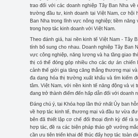
trao đổi với các doanh nghiệp Tây Ban Nha về 
trường đầu tư, kinh doanh tại Việt Nam, cơ hội
Ban Nha trong lĩnh vực nông nghiệp; tiềm năng 
trong hợp tác kinh doanh với Việt Nam.
Theo đánh giá, hai nền kinh tế Việt Nam - Tây 
tính bổ sung cho nhau. Doanh nghiệp Tây Ban N
vực công nghiệp, năng lượng và hạ tầng giao thô
thị có thể đóng góp nhiều cho các dự án chiến
cảnh thế giới gia tăng căng thẳng thương mại và 
đa dạng hóa thị trường xuất khẩu và tìm kiếm đố
tâm. Việt Nam, với nền kinh tế năng động và vị 
đang trở thành điểm đến hấp dẫn đối với doanh 
Đáng chú ý, tại Khóa họp lần thứ nhất Ủy ban h
về hợp tác kinh tế, thương mại và đầu tư vừa đư
bên đã thiết lập cơ chế đối thoại định kỳ để rà s
hợp tác, đề ra các biện pháp tháo gỡ vướng mắ
cần ưu tiên triển khai để thúc đẩy hợp tác toàn di