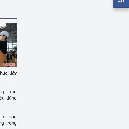
thúc đẩy
ng ứng
iêu dùng
hức sản
ng trong