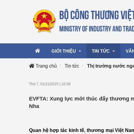
GIỚI THIỆU
TIN TỨC
VĂ
Trang chủ
Tin tức
Thị trường nước ng
Lãnh đạo Bộ
Hoạt động
Văn 
Thứ 7, 01/11/2025
|
16:58
Chức năng nhiệm vụ
Giải thưởng Công n
Văn 
EVFTA: Xung lực mới thúc đẩy thương m
mại, Dịch vụ Việt N
Cơ cấu tổ chức
Văn 
Nha
Công Thương 57
Hoạt động của Bộ t
Quan hệ hợp tác kinh tế, thương mại Việt Na