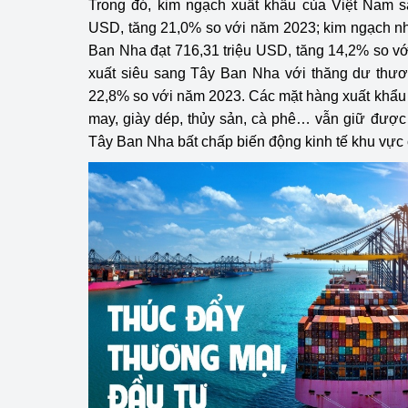
Trong đó, kim ngạch xuất khẩu của Việt Nam s
hiệu quả
USD, tăng 21,0% so với năm 2023; kim ngạch n
Ban Nha đạt 716,31 triệu USD, tăng 14,2% so vớ
Khoa học, công nghệ
xuất siêu sang Tây Ban Nha với thăng dư thươ
tạo
22,8% so với năm 2023. Các mặt hàng xuất khẩu
Thông báo
may, giày dép, thủy sản, cà phê… vẫn giữ được s
Tây Ban Nha bất chấp biến động kinh tế khu vực
Bảo vệ môi trường
Bảo vệ nền tảng tư 
Doanh nghiệp - Ngư
Xúc tiến thương mại
Thị trường nước ngo
Thị trường trong nư
Ngành Công Thương 
Đại hội XIV của Đản