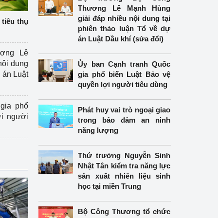
Thương Lê Mạnh Hùng
giải đáp nhiều nội dung tại
tiêu thụ
phiên thảo luận Tổ về dự
án Luật Dầu khí (sửa đổi)
ương Lê
nội dung
Ủy ban Cạnh tranh Quốc
án Luật
gia phổ biến Luật Bảo vệ
quyền lợi người tiêu dùng
gia phổ
Phát huy vai trò ngoại giao
ợi người
trong bảo đảm an ninh
năng lượng
Thứ trưởng Nguyễn Sinh
Nhật Tân kiểm tra năng lực
sản xuất nhiên liệu sinh
học tại miền Trung
Bộ Công Thương tổ chức