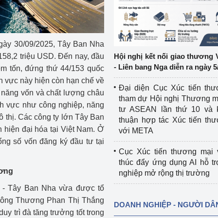
ệp
Công nghiệp nền tảng
ng
Chính sách
 ngày 30/09/2025, Tây Ban Nha
 158,2 triệu USD. Đến nay, đầu
Hội nghị kết nối giao thương 
Sản xuất công nghiệp
- Liên bang Nga diễn ra ngày 5
m tốn, đứng thứ 44/153 quốc
nh vực này hiện còn hạn chế về
Đại diện Cục Xúc tiến th
m năng vốn và chất lượng châu
tham dự Hội nghị Thương m
nh vực như công nghiệp, năng
tư ASEAN lần thứ 10 và 
ô thị. Các công ty lớn Tây Ban
thuận hợp tác Xúc tiến th
n hiện đại hóa tại Việt Nam. Ở
với META
ổng số vốn đăng ký đầu tư tại
Cục Xúc tiến thương mại 
thúc đẩy ứng dụng AI hỗ t
ương
nghiệp mở rộng thị trường
m - Tây Ban Nha vừa được tổ
 Công Thương Phan Thị Thắng
DOANH NGHIỆP - NGƯỜI DÂ
y trì đà tăng trưởng tốt trong