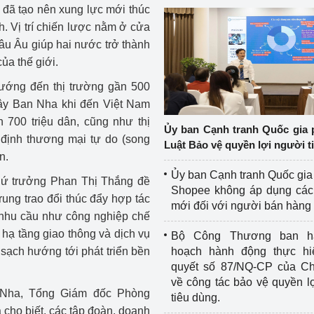
đã tạo nên xung lực mới thúc
. Vị trí chiến lược nằm ở cửa
âu Âu giúp hai nước trở thành
của thế giới.
ướng đến thị trường gần 500
Tây Ban Nha khi đến Việt Nam
 700 triệu dân, cũng như thị
Ủy ban Cạnh tranh Quốc gia 
 định thương mại tự do (song
Luật Bảo vệ quyền lợi người t
ên.
Ủy ban Cạnh tranh Quốc gia
Thứ trưởng Phan Thị Thắng đề
Shopee không áp dụng các 
ung trao đổi thúc đẩy hợp tác
mới đối với người bán hàng
à nhu cầu như công nghiệp chế
 hạ tầng giao thông và dịch vụ
Bộ Công Thương ban h
g sạch hướng tới phát triển bền
hoạch hành động thực hi
quyết số 87/NQ-CP của Ch
về công tác bảo vệ quyền l
 Nha, Tổng Giám đốc Phòng
tiêu dùng.
cho biết, các tập đoàn, doanh