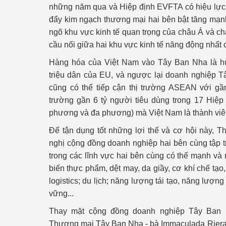
những năm qua và Hiệp định EVFTA có hiệu lực 
đẩy kim ngạch thương mại hai bên bật tăng mạnh
ngõ khu vực kinh tế quan trọng của châu Á và ch
cầu nối giữa hai khu vực kinh tế năng động nhất 
Hàng hóa của Việt Nam vào Tây Ban Nha là h
triệu dân của EU, và ngược lại doanh nghiệp 
cũng có thể tiếp cận thị trường ASEAN với gần
trường gần 6 tỷ người tiêu dùng trong 17 Hiệp
phương và đa phương) mà Việt Nam là thành vi
Để tận dụng tốt những lợi thế và cơ hội này, 
nghị cộng đồng doanh nghiệp hai bên cùng tập tr
trong các lĩnh vực hai bên cùng có thế mạnh v
biến thực phẩm, dệt may, da giầy, cơ khí chế tạo,
logistics; du lịch; năng lượng tái tạo, năng lượn
vững...
Thay mặt cộng đồng doanh nghiệp Tây Ban
Thương mại Tây Ban Nha - bà Immaculada Riera 