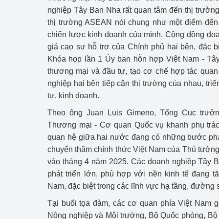
nghiệp Tây Ban Nha rất quan tâm đến thị trườn
thị trường ASEAN nói chung như một điểm đến 
chiến lược kinh doanh của mình. Cộng đồng do
giá cao sự hỗ trợ của Chính phủ hai bên, đặc bi
Khóa họp lần 1 Ủy ban hỗn hợp Việt Nam - Tây
thương mại và đầu tư, tạo cơ chế hợp tác quan 
nghiệp hai bên tiếp cận thị trường của nhau, tri
tư, kinh doanh.
Theo ông Juan Luis Gimeno, Tổng Cục trưởn
Thương mại - Cơ quan Quốc vụ khanh phụ trá
quan hệ giữa hai nước đang có những bước phát
chuyến thăm chính thức Việt Nam của Thủ tướn
vào tháng 4 năm 2025. Các doanh nghiệp Tây B
phát triển lớn, phù hợp với nền kinh tế đang 
Nam, đặc biệt trong các lĩnh vực hạ tầng, đường 
Tại buổi tọa đàm, các cơ quan phía Việt Nam g
Nông nghiệp và Môi trường, Bộ Quốc phòng, B