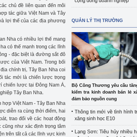
cộng đồng doanh nghiệp
các chủ đề liên quan đến môi
 hợp tác giữa Việt Nam và Tây
QUẢN LÝ THỊ TRƯỜNG
và lợi thế của các địa phương
Ban Nha có nhiều lợi thế mang
ha có thế mạnh trong các lĩnh
ng - đặc biệt là đường sắt đô
 lược của Việt Nam. Trong bối
địa chính trị, Tây Ban Nha coi
i tác mới là chiến lược trọng
trí chiến lược tại Đông Nam Á,
Bộ Công Thương yêu cầu tă
kiểm tra kinh doanh bán lẻ x
nghiệp Tây Ban Nha.
đảm bảo nguồn cung
ỗn hợp Việt Nam - Tây Ban Nha
ợc diễn ra cùng thời điểm, hai
Thông tin mới về tình hình t
oát, trao đổi về các hoạt động
xăng sinh học E10
c cũng như xác định trọng tâm
Lạng Sơn: Tiêu hủy nhiều 
ện trên tất cả các lĩnh vực kinh