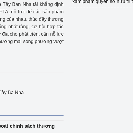
xâm phạm quyền sở hữu trí 
và Tây Ban Nha tái khẳng định
VFTA, nỗ lực để các sản phẩm
ường của nhau, thúc đẩy thương
ống nhất rằng, cơ hội hợp tác
ịa cho phát triển, cần nỗ lực
thương mại song phương vượt
 Tây Ba Nha
 soát chính sách thương