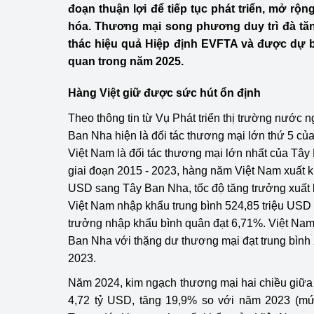
đoạn thuận lợi để tiếp tục phát triển, mở rộ
Công Thương - Công
hóa. Thương mại song phương duy trì đà tăn
Chuyển đổi số
thác hiệu quả Hiệp định EVFTA và được dự b
quan trong năm 2025.
Lịch sử phát triển
Hàng Việt giữ được sức hút ổn định
Bản tin Thị trường 
Theo thông tin từ Vụ Phát triển thị trường nước
Phát triển nguồn nhâ
Ban Nha hiện là đối tác thương mại lớn thứ 5 củ
Việt Nam là đối tác thương mại lớn nhất của Tâ
Phát triển bền vững
giai đoạn 2015 - 2023, hàng năm Việt Nam xuất kh
USD sang Tây Ban Nha, tốc độ tăng trưởng xuất 
Tổ chức kiểm định
Việt Nam nhập khẩu trung bình 524,85 triệu USD 
Văn hóa ngành Côn
trưởng nhập khẩu bình quân đạt 6,71%. Việt Nam 
Ban Nha với thặng dư thương mại đạt trung bình 
Tái cơ cấu ngành 
2023.
Quản lý thị trường
Năm 2024, kim ngạch thương mại hai chiều giữa
4,72 tỷ USD, tăng 19,9% so với năm 2023 (mức
Sử dụng năng lượng 