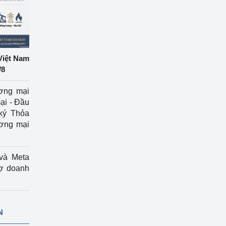
Việt Nam
/8
ương mại
ại - Đầu
ký Thỏa
ương mại
và Meta
rợ doanh
N