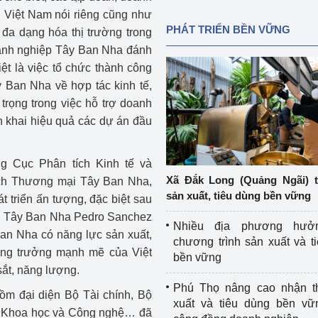
g Việt Nam nói riêng cũng như
PHÁT TRIỂN BỀN VỮNG
đa dạng hóa thị trường trong
anh nghiệp Tây Ban Nha đánh
ệt là việc tổ chức thành công
 Ban Nha về hợp tác kinh tế,
trọng trong việc hỗ trợ doanh
ển khai hiệu quả các dự án đầu
g Cục Phân tích Kinh tế và
Xã Đắk Long (Quảng Ngãi) 
ch Thương mại Tây Ban Nha,
sản xuất, tiêu dùng bền vững
 triển ấn tượng, đặc biệt sau
g Tây Ban Nha Pedro Sanchez
Nhiều địa phương hưở
an Nha có năng lực sản xuất,
chương trình sản xuất và t
tăng trưởng mạnh mẽ của Việt
bền vững
sắt, năng lượng.
Phú Thọ nâng cao nhận t
ồm đại diện Bộ Tài chính, Bộ
xuất và tiêu dùng bền vữ
ộ Khoa học và Công nghệ… đã