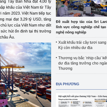
ang Tây Ban Nha đạt 4,00 tỷ
Cơ sở sản xuất, sửa chữa chai chứa 
hập khẩu của Việt Nam từ Tây
LPG
i năm 2023. Việt Nam tiếp tục
 và đổi mới sáng 
ng mại đạt 3,29 tỷ USD, tăng
Tổ chức huấn luyện, bồi dưỡng 
Đề xuất hợp tác của Sri Lan
 chủ lực của Việt Nam như dệt
nghiệp vụ kiểm định kỹ thuật an toàn 
lĩnh vực công nghiệp chế tạo
lao động
ức hút ổn định tại thị trường
nghệ nông nghiệp
 châu Âu.
Video bảo vệ môi trường
Xuất khẩu trái cây tươi san
Kỳ còn nhiều dư địa
tưởng của Đảng
Album ảnh bảo vệ môi trường
Thương vụ bắc 'nhịp cầu' kết
ời dân
Văn bản về môi trường
dư địa tăng trưởng cho ng
Thương
Đọc báo giúp bạn
Khu vực miền Bắc
ài
Khu vực miền Trung
Hiệp định EVFTA
ĐỊA PHƯƠNG
ớc
Khu vực miền Nam
Thị trường châu Á – châu Phi
đưa nghị quyết 
Thị trường châu Âu – châu Mỹ
g vào cuộc sống