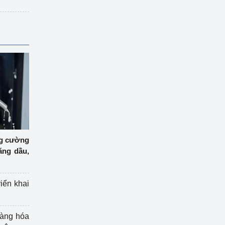
ng cường
ăng dầu,
riển khai
hàng hóa