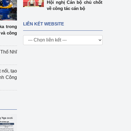
Hội nghị Cán bộ chủ chốt
về công tác cán bộ
LIÊN KẾT WEBSITE
ka trong
 và công
g Thổ Nhĩ
 nối, tạo
ành Công