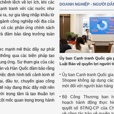
hênh lệch về lợi ích, khi các
DOANH NGHIỆP - NGƯỜI DÂ
cạnh tranh với các nước như
i ra, sự gia tăng nhập khẩu từ
 ngành công nghiệp nội địa của
n có các phản ứng chính sách
và đảm bảo tăng trưởng toàn
ực mạnh mẽ thúc đẩy sự phát
 thông qua các biện pháp tạo
Ủy ban Cạnh tranh Quốc gia 
cung ứng. Sự tham gia của các
Luật Bảo vệ quyền lợi người t
Bản và Hàn Quốc đảm bảo rằng
iệc định hình bối cảnh kinh tế
Ủy ban Cạnh tranh Quốc gia
Shopee không áp dụng các 
ại, đầu tư, chuyển giao công
mới đối với người bán hàng
 tế này đang thúc đẩy một nền
i trọng tâm là tạo thuận lợi
Bộ Công Thương ban h
cột mốc quan trọng trong hành
hoạch hành động thực hi
quyết số 87/NQ-CP của Ch
về công tác bảo vệ quyền l