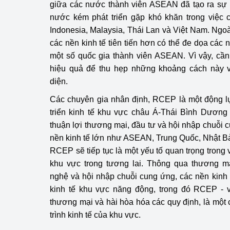
giữa các nước thành viên ASEAN đã tạo ra sự c
nước kém phát triển gặp khó khăn trong việc 
Indonesia, Malaysia, Thái Lan và Việt Nam. Ngoà
các nền kinh tế tiên tiến hơn có thể đe dọa các
một số quốc gia thành viên ASEAN. Vì vậy, cầ
hiệu quả để thu hẹp những khoảng cách này 
diện.
Các chuyên gia nhân định, RCEP là một động l
triển kinh tế khu vực châu Á-Thái Bình Dương
thuận lợi thương mại, đầu tư và hội nhập chuỗi 
nền kinh tế lớn như ASEAN, Trung Quốc, Nhật 
RCEP sẽ tiếp tục là một yếu tố quan trọng trong v
khu vực trong tương lai​. Thông qua thương m
nghệ và hội nhập chuỗi cung ứng, các nền kinh
kinh tế khu vực năng động, trong đó RCEP - vớ
thương mại và hài hòa hóa các quy định, là một 
trình kinh tế của khu vực.