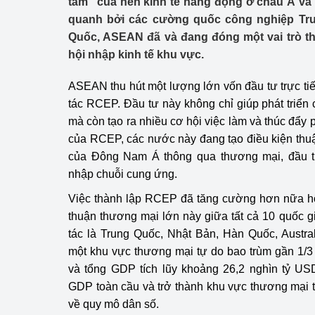
tâm” của nền kinh tế năng động ở châu Á v
Công Thương - Công
quanh bởi các cường quốc công nghiệp Tr
Quốc, ASEAN đã và đang đóng một vai trò th
Chuyển đổi số
hội nhập kinh tế khu vực.
Lịch sử phát triển
ASEAN thu hút một lượng lớn vốn đầu tư trực tiế
Bản tin Thị trường 
tác RCEP. Đầu tư này không chỉ giúp phát triển
mà còn tạo ra nhiều cơ hội việc làm và thúc đẩy ph
Phát triển nguồn nhâ
của RCEP, các nước này đang tạo điều kiện thuận
của Đông Nam Á thông qua thương mại, đầu t
Phát triển bền vững
nhập chuỗi cung ứng.
Tổ chức kiểm định
Việc thành lập RCEP đã tăng cường hơn nữa hộ
thuận thương mại lớn này giữa tất cả 10 quốc 
Văn hóa ngành Côn
tác là Trung Quốc, Nhật Bản, Hàn Quốc, Austra
Tái cơ cấu ngành 
một khu vực thương mại tự do bao trùm gần 1/3 d
và tổng GDP tích lũy khoảng 26,2 nghìn tỷ 
Quản lý thị trường
GDP toàn cầu và trở thành khu vực thương mại tự
về quy mô dân số.
Sử dụng năng lượng 