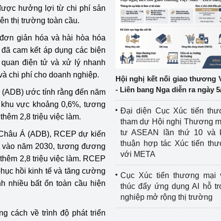
ược hưởng lợi từ chi phí sản
ên thị trường toàn cầu.
ệp
Công nghiệp nền tảng
đơn giản hóa và hài hòa hóa
ng
Chính sách
n đã cam kết áp dụng các biện
i quan điện tử và xử lý nhanh
Sản xuất công nghiệp
à chi phí cho doanh nghiệp​.
Hội nghị kết nối giao thương 
- Liên bang Nga diễn ra ngày 5
Á (ADB) ước tính rằng đến năm
 khu vực khoảng 0,6%, tương
Đại diện Cục Xúc tiến th
hêm 2,8 triệu việc làm.
tham dự Hội nghị Thương m
tư ASEAN lần thứ 10 và 
 Châu Á (ADB), RCEP dự kiến
thuận hợp tác Xúc tiến th
% vào năm 2030, tương đương
với META
 thêm 2,8 triệu việc làm. RCEP
hục hồi kinh tế và tăng cường
Cục Xúc tiến thương mại 
nh nhiều bất ổn toàn cầu hiện
thúc đẩy ứng dụng AI hỗ t
nghiệp mở rộng thị trường
g cách về trình độ phát triển