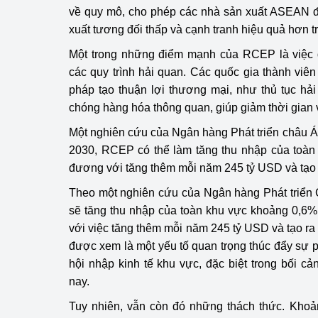
về quy mô, cho phép các nhà sản xuất ASEAN đ
xuất tương đối thấp và cạnh tranh hiệu quả hơn tr
Phát triển công nghi
Một trong những điểm mạnh của RCEP là việc 
Phát triển năng lượ
các quy trình hải quan. Các quốc gia thành viê
pháp tạo thuận lợi thương mại, như thủ tục hả
chóng hàng hóa thông quan, giúp giảm thời gian v
Một nghiên cứu của Ngân hàng Phát triển châu 
2030, RCEP có thể làm tăng thu nhập của toàn
đương với tăng thêm mỗi năm 245 tỷ USD và tạo t
Theo một nghiên cứu của Ngân hàng Phát triển
sẽ tăng thu nhập của toàn khu vực khoảng 0,6
với việc tăng thêm mỗi năm 245 tỷ USD và tạo ra
được xem là một yếu tố quan trọng thúc đẩy sự p
hội nhập kinh tế khu vực, đặc biệt trong bối cả
nay.
Tuy nhiên, vẫn còn đó những thách thức. Khoản