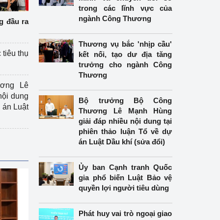
trong các lĩnh vực của
ngành Công Thương
g đầu ra
Thương vụ bắc 'nhịp cầu'
 tiêu thụ
kết nối, tạo dư địa tăng
trưởng cho ngành Công
Thương
ương Lê
nội dung
Bộ trưởng Bộ Công
án Luật
Thương Lê Mạnh Hùng
giải đáp nhiều nội dung tại
phiên thảo luận Tổ về dự
án Luật Dầu khí (sửa đổi)
Ủy ban Cạnh tranh Quốc
gia phổ biến Luật Bảo vệ
quyền lợi người tiêu dùng
Phát huy vai trò ngoại giao