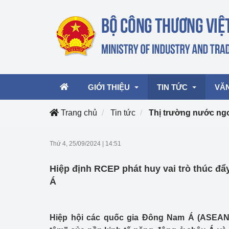
GIỚI THIỆU
TIN TỨC
VĂ
Trang chủ
Tin tức
Thị trường nước ng
Lãnh đạo Bộ
Hoạt động
Văn 
Thứ 4, 25/09/2024
|
14:51
Chức năng nhiệm vụ
Giải thưởng Công n
Văn 
Hiệp định RCEP phát huy vai trò thúc đẩ
mại, Dịch vụ Việt N
Cơ cấu tổ chức
Văn 
Á
Công Thương 57
Hoạt động của Bộ t
Hiệp hội các quốc gia Đông Nam Á (ASEAN