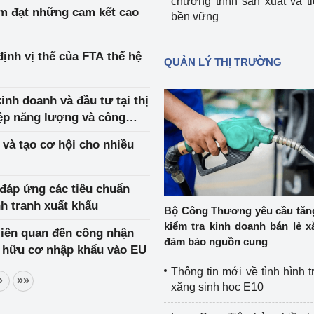
chương trình sản xuất và t
m đạt những cam kết cao
bền vững
QUẢN LÝ THỊ TRƯỜNG
nh doanh và đầu tư tại thị
ệp năng lượng và công
 và tạo cơ hội cho nhiều
đáp ứng các tiêu chuẩn
h tranh xuất khẩu
Bộ Công Thương yêu cầu tă
kiểm tra kinh doanh bán lẻ x
liên quan đến công nhận
đảm bảo nguồn cung
 hữu cơ nhập khẩu vào EU
Thông tin mới về tình hình t
»
»»
xăng sinh học E10