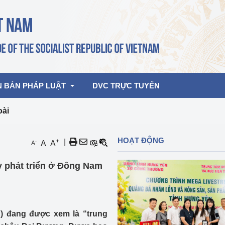
N BẢN PHÁP LUẬT
DVC TRỰC TUYẾN
oài
bản pháp quy
Hoạt động của lãnh đạo Đảng, Nhà 
HOẠT ĐỘNG
+
|
-
A
A
A
nước
ghiệp, Thương 
bản điều hành
y phát triển ở Đông Nam
am 2026
Hoạt động của Lãnh đạo Bộ
bản hợp nhất
Hoạt động của các đơn vị
rưởng
) đang được xem là “trung