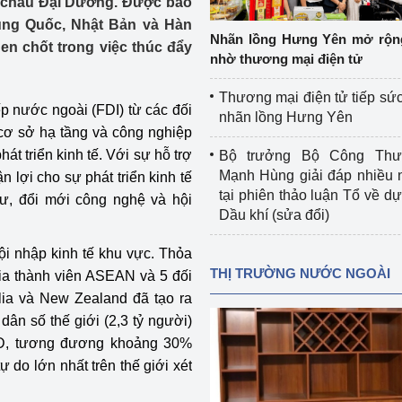
à châu Đại Dương. Được bao
 luận
Họp báo
ung Quốc, Nhật Bản và Hàn
Nhãn lồng Hưng Yên mở rộn
en chốt trong việc thúc đẩy
Thông cáo báo chí
nhờ thương mại điện tử
Điểm báo
Thương mại điện tử tiếp sức
p nước ngoài (FDI) từ các đối
nhãn lồng Hưng Yên
Nông Lâm Thủy sản
 cơ sở hạ tầng và công nghiệp
át triển kinh tế​. Với sự hỗ trợ
Bộ trưởng Bộ Công Th
n lực
Mạnh Hùng giải đáp nhiều 
 lợi cho sự phát triển kinh tế
tại phiên thảo luận Tổ về dự 
ư, đổi mới công nghệ và hội
Dầu khí (sửa đổi)
Tổ chức kiểm định kỹ thuật an toàn lao 
i nhập kinh tế khu vực. Thỏa
động thuộc thẩm quyền quản lý của 
THỊ TRƯỜNG NƯỚC NGOÀI
gia thành viên ASEAN và 5 đối
g Thương
Bộ Công Thương
lia và New Zealand đã tạo ra
Công Thương
ân số thế giới (2,3 tỷ người)
Tổ chức được cấp GCN đăng ký, hoạt 
động kiểm định thiết bị, dụng cụ điện 
USD, tương đương khoảng 30%
làm việc ở môi trường không có nguy 
 do lớn nhất trên thế giới xét
hiểm khí, bụi nổ
tiết kiệm và 
Hiệu quả năng lượng