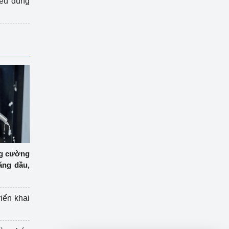
iêu dùng
ng cường
ăng dầu,
riển khai