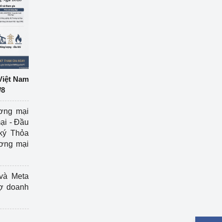
Việt Nam
/8
ương mại
ại - Đầu
ký Thỏa
ương mại
và Meta
rợ doanh