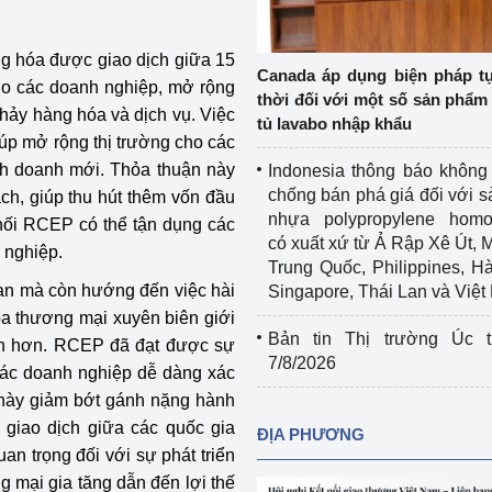
Cơ sở sản xuất, sửa chữa chai chứa 
LPG
g hóa được giao dịch giữa 15
 và đổi mới sáng 
Canada áp dụng biện pháp t
cho các doanh nghiệp, mở rộng
Tổ chức huấn luyện, bồi dưỡng 
thời đối với một số sản phẩm 
chảy hàng hóa và dịch vụ. Việc
nghiệp vụ kiểm định kỹ thuật an toàn 
tủ lavabo nhập khẩu
lao động
iúp mở rộng thị trường cho các
inh doanh mới. Thỏa thuận này
Indonesia thông báo không
Video bảo vệ môi trường
chống bán phá giá đối với 
ch, giúp thu hút thêm vốn đầu
nhựa polypropylene homo
khối RCEP có thể tận dụng các
tưởng của Đảng
Album ảnh bảo vệ môi trường
có xuất xứ từ Ả Rập Xê Út, 
 nghiệp.
Trung Quốc, Philippines, H
ời dân
Văn bản về môi trường
uan mà còn hướng đến việc hài
Singapore, Thái Lan và Việ
óa thương mại xuyên biên giới
Đọc báo giúp bạn
Khu vực miền Bắc
Bản tin Thị trường Úc t
án hơn. RCEP đã đạt được sự
7/8/2026
 các doanh nghiệp dễ dàng xác
ài
Khu vực miền Trung
Hiệp định EVFTA
này giảm bớt gánh nặng hành
ớc
Khu vực miền Nam
Thị trường châu Á – châu Phi
i giao dịch giữa các quốc gia
ĐỊA PHƯƠNG
uan trọng đối với sự phát triển
đưa nghị quyết 
Thị trường châu Âu – châu Mỹ
 mại gia tăng dẫn đến lợi thế
g vào cuộc sống