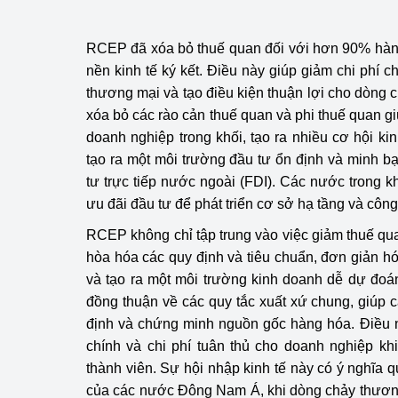
hiệu quả
RCEP đã xóa bỏ thuế quan đối với hơn 90% hàn
Khoa học, công nghệ
nền kinh tế ký kết. Điều này giúp giảm chi phí 
tạo
thương mại và tạo điều kiện thuận lợi cho dòng 
Thông báo
xóa bỏ các rào cản thuế quan và phi thuế quan g
doanh nghiệp trong khối, tạo ra nhiều cơ hội k
Bảo vệ môi trường
tạo ra một môi trường đầu tư ổn định và minh bạ
tư trực tiếp nước ngoài (FDI). Các nước trong 
Bảo vệ nền tảng tư 
ưu đãi đầu tư để phát triển cơ sở hạ tầng và công
Doanh nghiệp - Ngư
RCEP không chỉ tập trung vào việc giảm thuế q
hòa hóa các quy định và tiêu chuẩn, đơn giản h
Xúc tiến thương mại
và tạo ra một môi trường kinh doanh dễ dự đo
đồng thuận về các quy tắc xuất xứ chung, giúp
Thị trường nước ngo
định và chứng minh nguồn gốc hàng hóa. Điều 
Thị trường trong nư
chính và chi phí tuân thủ cho doanh nghiệp kh
thành viên​. Sự hội nhập kinh tế này có ý nghĩa q
Ngành Công Thương 
của các nước Đông Nam Á, khi dòng chảy thương
Đại hội XIV của Đản