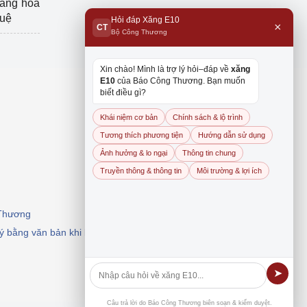
hàng hóa
tuệ
Hỏi đáp Xăng E10
×
CT
Bộ Công Thương
Xin chào! Mình là trợ lý hỏi–đáp về
xăng
E10
của Báo Công Thương. Bạn muốn
biết điều gì?
Khái niệm cơ bản
Chính sách & lộ trình
Tương thích phương tiện
Hướng dẫn sử dụng
Ảnh hưởng & lo ngại
Thông tin chung
Truyền thông & thông tin
Môi trường & lợi ích
 Thương
 ý bằng văn bản khi khai thác, dẫn nguồn.
➤
Câu trả lời do Báo Công Thương biên soạn & kiểm duyệt.