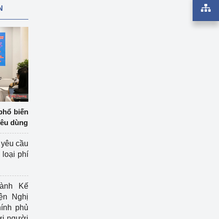
N
phổ biến
iêu dùng
 yêu cầu
loại phí
ành Kế
ện Nghị
ính phủ
ợi người