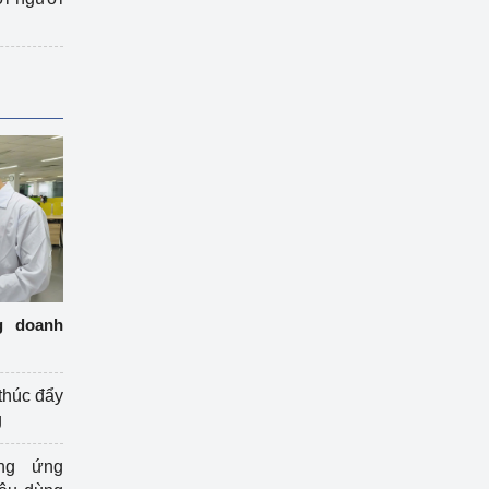
g doanh
thúc đẩy
g
ng ứng