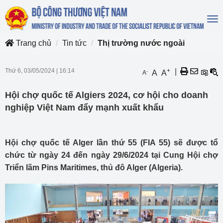
To
na
Trang chủ
Tin tức
Thị trường nước ngoài
Thứ 6, 03/05/2024
|
16:14
+
|
-
A
A
A
Hội chợ quốc tế Algiers 2024, cơ hội cho doanh
nghiệp Việt Nam đẩy mạnh xuất khẩu
Hội chợ quốc tế Alger lần thứ 55 (FIA 55) sẽ được tổ
chức từ ngày 24 đến ngày 29/6/2024 tại Cung Hội chợ
Triển lãm Pins Maritimes, thủ đô Alger (Algeria).