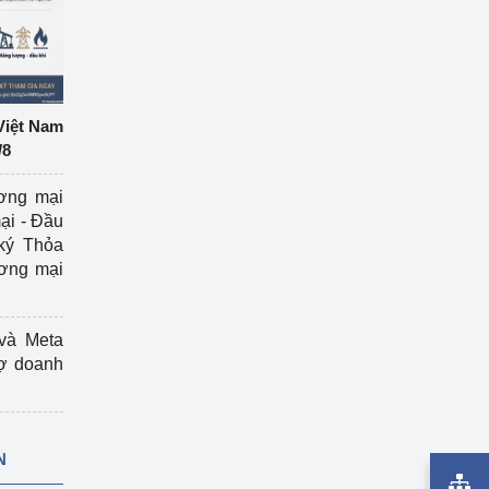
Việt Nam
/8
ương mại
ại - Đầu
ký Thỏa
ương mại
và Meta
rợ doanh
N