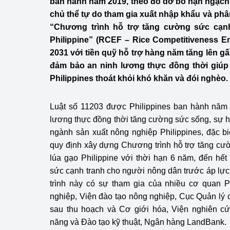
ban hành năm 2019, theo đó dỡ bỏ hạn ngạch
Công Thương - Công
chủ thể tự do tham gia xuất nhập khẩu và phâ
“Chương trình hỗ trợ tăng cường sức cạn
Chuyển đổi số
Philippine” (RCEF – Rice Competitiveness 
Lịch sử phát triển
2031 với tiền quỹ hỗ trợ hàng năm tăng lên g
đảm bảo an ninh lương thực đồng thời giúp
Bản tin Thị trường 
Philippines thoát khỏi khó khăn và đói nghèo.
Phát triển nguồn nhâ
Luật số 11203 được Philippines ban hành nă
Phát triển bền vững
lương thực đồng thời tăng cường sức sống, sự hi
ngành sản xuất nông nghiệp Philippines, đặc bi
Tổ chức kiểm định
quy định xây dựng Chương trình hỗ trợ tăng cư
lúa gạo Philippine với thời hạn 6 năm, đến h
Văn hóa ngành Côn
sức cạnh tranh cho người nông dân trước áp lự
Tái cơ cấu ngành 
trình này có sự tham gia của nhiều cơ quan 
nghiệp, Viện đào tạo nông nghiệp, Cục Quản lý c
Quản lý thị trường
sau thu hoạch và Cơ giới hóa, Viện nghiên cứ
năng và Đào tạo kỹ thuật, Ngân hàng LandBank.
Sử dụng năng lượng 