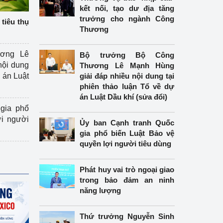
kết nối, tạo dư địa tăng
trưởng cho ngành Công
tiêu thụ
Thương
ương Lê
Bộ trưởng Bộ Công
nội dung
Thương Lê Mạnh Hùng
án Luật
giải đáp nhiều nội dung tại
phiên thảo luận Tổ về dự
án Luật Dầu khí (sửa đổi)
gia phổ
ợi người
Ủy ban Cạnh tranh Quốc
gia phổ biến Luật Bảo vệ
quyền lợi người tiêu dùng
Phát huy vai trò ngoại giao
trong bảo đảm an ninh
năng lượng
Thứ trưởng Nguyễn Sinh