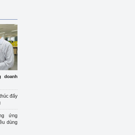
g doanh
thúc đẩy
g
ng ứng
iêu dùng