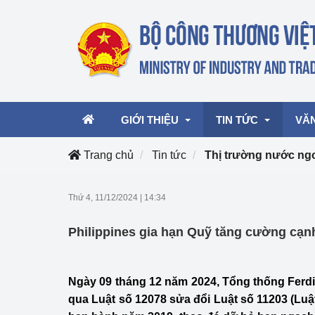
GIỚI THIỆU
TIN TỨC
VĂ
Trang chủ
Tin tức
Thị trường nước ng
Lãnh đạo Bộ
Hoạt động
Văn 
Thứ 4, 11/12/2024
|
14:34
Chức năng nhiệm vụ
Giải thưởng Công n
Văn 
Philippines gia hạn Quỹ tăng cường cạn
mại, Dịch vụ Việt N
Cơ cấu tổ chức
Văn 
Công Thương 57
Ngày 09 tháng 12 năm 2024, Tổng thống Ferdi
Hoạt động của Bộ t
qua Luật số 12078 sửa đổi Luật số 11203 (Luậ