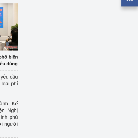
phổ biến
iêu dùng
 yêu cầu
loại phí
ành Kế
ện Nghị
ính phủ
ợi người