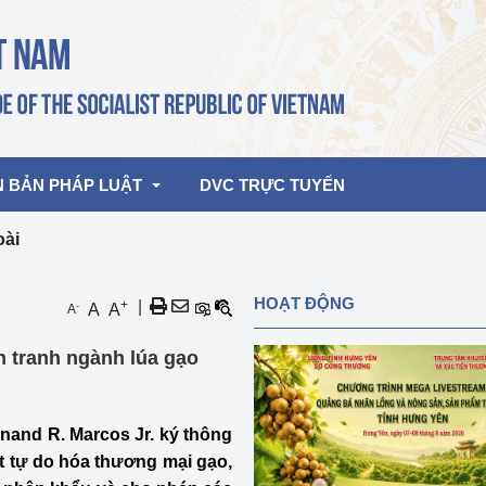
N BẢN PHÁP LUẬT
DVC TRỰC TUYẾN
oài
bản pháp quy
Hoạt động của lãnh đạo Đảng, Nhà 
HOẠT ĐỘNG
+
|
-
A
A
A
nước
ghiệp, Thương 
bản điều hành
h tranh ngành lúa gạo
am 2026
Hoạt động của Lãnh đạo Bộ
bản hợp nhất
Hoạt động của các đơn vị
nand R. Marcos Jr. ký thông
rưởng
t tự do hóa thương mại gạo,