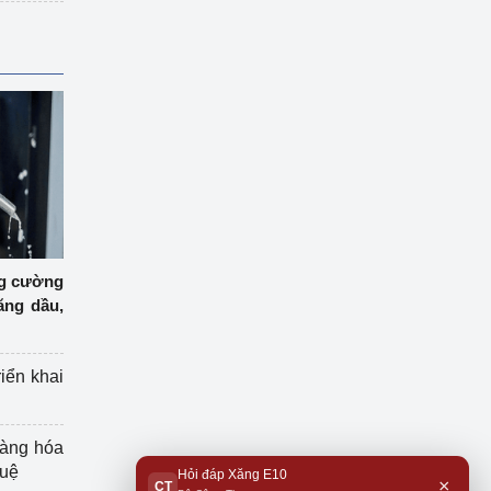
ng cường
ăng dầu,
riển khai
hàng hóa
tuệ
Hỏi đáp Xăng E10
×
CT