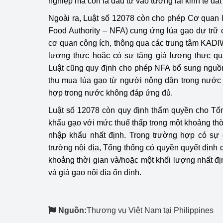
nghiệp mà còn là đầu tư vào tương lai kinh tế đấ
Ngoài ra, Luật số 12078 còn cho phép Cơ quan 
Phát triển công nghi
Food Authority – NFA) cung ứng lúa gạo dự trữ
Phát triển năng lượ
cơ quan công ích, thông qua các trung tâm KADIW
lương thực hoặc có sự tăng giá lương thực qu
Luật cũng quy định cho phép NFA bổ sung nguồn
thu mua lúa gạo từ người nông dân trong nước
hợp trong nước không đáp ứng đủ.
Luật số 12078 còn quy định thẩm quyền cho Tổn
khẩu gạo với mức thuế thấp trong một khoảng thờ
nhập khẩu nhất định. Trong trường hợp có sự 
trường nội địa, Tổng thống có quyền quyết định
khoảng thời gian và/hoặc một khối lượng nhất đị
và giá gạo nội địa ổn định.
Nguồn:
Thương vụ Việt Nam tại Philippines