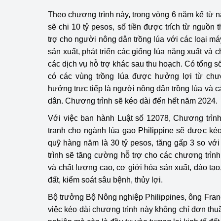
hiệu quả
Theo chương trình này, trong vòng 6 năm kể từ 
sẽ chi 10 tỷ pesos, số tiền được trích từ nguồn
Khoa học, công nghệ
trợ cho người nông dân trồng lúa với các loại máy
tạo
sản xuất, phát triển các giống lúa năng xuất và 
Thông báo
các dịch vụ hỗ trợ khác sau thu hoạch. Có tổng số
có các vùng trồng lúa được hưởng lợi từ chươ
Bảo vệ môi trường
hưởng trực tiếp là người nông dân trồng lúa và 
dân. Chương trình sẽ kéo dài đến hết năm 2024.
Bảo vệ nền tảng tư 
Với việc ban hành Luật số 12078, Chương trìn
Doanh nghiệp - Ngư
tranh cho ngành lúa gạo Philippine sẽ được kéo
quỹ hàng năm là 30 tỷ pesos, tăng gấp 3 so vớ
Xúc tiến thương mại
trình sẽ tăng cường hỗ trợ cho các chương trình
và chất lượng cao, cơ giới hóa sản xuất, đào tạo,
Thị trường nước ngo
đất, kiểm soát sâu bệnh, thủy lợi.
Thị trường trong nư
Bộ trưởng Bộ Nông nghiệp Philippines, ông Franci
việc kéo dài chương trình này không chỉ đơn thu
Ngành Công Thương 
Đại hội XIV của Đản