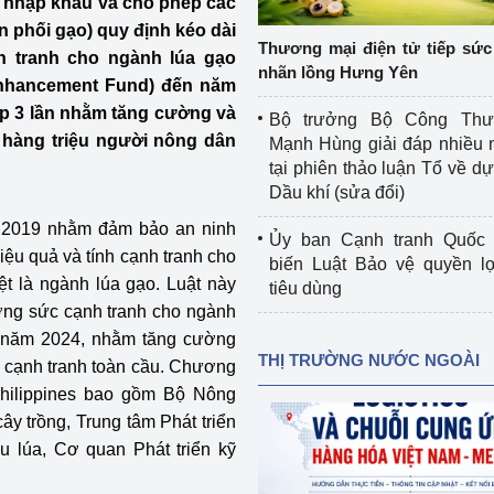
 nhập khẩu và cho phép các
 luận
Họp báo
n phối gạo) quy định kéo dài
Thương mại điện tử tiếp sức 
h tranh cho ngành lúa gạo
Thông cáo báo chí
nhãn lồng Hưng Yên
Enhancement Fund) đến năm
Điểm báo
ấp 3 lần nhằm tăng cường và
Bộ trưởng Bộ Công Th
 hàng triệu người nông dân
Mạnh Hùng giải đáp nhiều 
Nông Lâm Thủy sản
tại phiên thảo luận Tổ về dự 
Dầu khí (sửa đổi)
n lực
m 2019 nhằm đảm bảo an ninh
Ủy ban Cạnh tranh Quốc 
ệu quả và tính cạnh tranh cho
biến Luật Bảo vệ quyền l
ệt là ngành lúa gạo. Luật này
tiêu dùng
Tổ chức kiểm định kỹ thuật an toàn lao 
ờng sức cạnh tranh cho ngành
động thuộc thẩm quyền quản lý của 
ết năm 2024, nhằm tăng cường
g Thương
Bộ Công Thương
THỊ TRƯỜNG NƯỚC NGOÀI
c cạnh tranh toàn cầu. Chương
Công Thương
Philippines bao gồm Bộ Nông
Tổ chức được cấp GCN đăng ký, hoạt 
động kiểm định thiết bị, dụng cụ điện 
ây trồng, Trung tâm Phát triển
làm việc ở môi trường không có nguy 
u lúa, Cơ quan Phát triển kỹ
hiểm khí, bụi nổ
tiết kiệm và 
Hiệu quả năng lượng