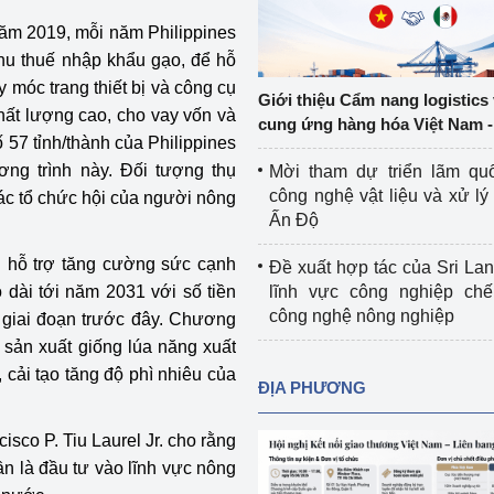
Cơ sở sản xuất, sửa chữa chai chứa 
năm 2019, mỗi năm Philippines
LPG
 thu thuế nhập khẩu gạo, để hỗ
 và đổi mới sáng 
 móc trang thiết bị và công cụ
Tổ chức huấn luyện, bồi dưỡng 
Giới thiệu Cẩm nang logistics
chất lượng cao, cho vay vốn và
nghiệp vụ kiểm định kỹ thuật an toàn 
cung ứng hàng hóa Việt Nam -
lao động
 57 tỉnh/thành của Philippines
ng trình này. Đối tượng thụ
Mời tham dự triển lãm qu
Video bảo vệ môi trường
công nghệ vật liệu và xử lý 
các tổ chức hội của người nông
Ấn Độ
tưởng của Đảng
Album ảnh bảo vệ môi trường
h hỗ trợ tăng cường sức cạnh
Đề xuất hợp tác của Sri Lan
ời dân
Văn bản về môi trường
 dài tới năm 2031 với số tiền
lĩnh vực công nghiệp chế
công nghệ nông nghiệp
i giai đoạn trước đây. Chương
Đọc báo giúp bạn
Khu vực miền Bắc
 sản xuất giống lúa năng xuất
 cải tạo tăng độ phì nhiêu của
ài
Khu vực miền Trung
Hiệp định EVFTA
ĐỊA PHƯƠNG
ớc
Khu vực miền Nam
Thị trường châu Á – châu Phi
sco P. Tiu Laurel Jr. cho rằng
ần là đầu tư vào lĩnh vực nông
đưa nghị quyết 
Thị trường châu Âu – châu Mỹ
g vào cuộc sống