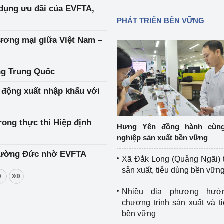
n dụng ưu đãi của EVFTA,
PHÁT TRIỂN BỀN VỮNG
ương mại giữa Việt Nam –
ng Trung Quốc
 động xuất nhập khẩu với
rong thực thi Hiệp định
Hưng Yên đồng hành cùn
nghiệp sản xuất bền vững
 trường Đức nhờ EVFTA
Xã Đắk Long (Quảng Ngãi) 
sản xuất, tiêu dùng bền vữn
»
»»
Nhiều địa phương hưở
chương trình sản xuất và t
bền vững