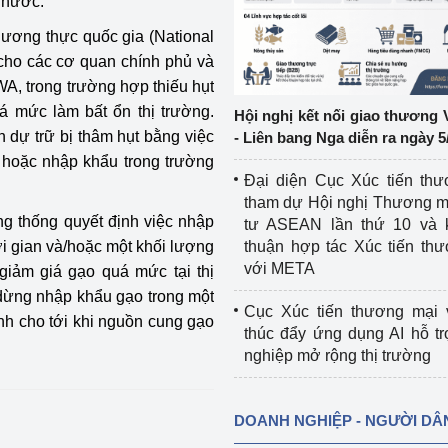
t nước.
lương thực quốc gia (National
ệp
Công nghiệp nền tảng
 cho các cơ quan chính phủ và
ng
Chính sách
A, trong trường hợp thiếu hụt
á mức làm bất ổn thị trường.
Hội nghị kết nối giao thương 
Sản xuất công nghiệp
 dự trữ bị thâm hụt bằng việc
- Liên bang Nga diễn ra ngày 5
 hoặc nhập khẩu trong trường
Đại diện Cục Xúc tiến th
tham dự Hội nghị Thương m
g thống quyết định việc nhập
tư ASEAN lần thứ 10 và 
i gian và/hoặc một khối lượng
thuận hợp tác Xúc tiến th
với META
giảm giá gạo quá mức tại thị
 dừng nhập khẩu gạo trong một
Cục Xúc tiến thương mại 
nh cho tới khi nguồn cung gạo
thúc đẩy ứng dụng AI hỗ t
nghiệp mở rộng thị trường
DOANH NGHIỆP - NGƯỜI DÂ