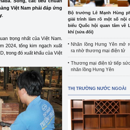
nada. Song, các tiêu chuẩn
 luận
Họp báo
 hàng Việt Nam phải đáp ứng
Bộ trưởng Lê Mạnh Hùng pha
y.
Thông cáo báo chí
giải trình làm rõ một số nội
biểu Quốc hội quan tâm về L
Điểm báo
khí (sửa đổi)
quan trọng nhất của Việt Nam.
Nông Lâm Thủy sản
Nhãn lồng Hưng Yên mở r
m 2024, tổng kim ngạch xuất
ra nhờ thương mại điện tử
, trong đó xuất khẩu của Việt
n lực
Thương mại điện tử tiếp sức
nhãn lồng Hưng Yên
Tổ chức kiểm định kỹ thuật an toàn lao 
động thuộc thẩm quyền quản lý của 
THỊ TRƯỜNG NƯỚC NGOÀI
g Thương
Bộ Công Thương
Công Thương
Tổ chức được cấp GCN đăng ký, hoạt 
động kiểm định thiết bị, dụng cụ điện 
làm việc ở môi trường không có nguy 
hiểm khí, bụi nổ
tiết kiệm và 
Hiệu quả năng lượng