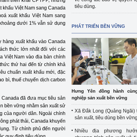
 năm triển khai CPTPP, nhưng
tiêu dùng.
uất khẩu Việt Nam sang Canada
hoá xuất khẩu Việt Nam sang
 khoảng dưới 1% vẫn sử dụng
PHÁT TRIỂN BỀN VỮNG
nay hàng xuất khẩu vào Canada
ách thức lớn nhất đối với các
ủa Việt Nam vào địa bàn chính
thức thứ hai đến từ chính khả
êu chuẩn xuất khẩu mới, đặc
ao bì, thuế chuyển dịch carbon
Hưng Yên đồng hành cùn
nghiệp sản xuất bền vững
, Canada đã đưa mục tiêu sản
riẻn bền vững nhằm sản xuất sử
Xã Đắk Long (Quảng Ngãi) 
ng của người dân. Ngoài chính
sản xuất, tiêu dùng bền vữn
hông phát thải, Canada khuyến
sử dụng. Từ chính phủ đến người
Nhiều địa phương hưở
c quy định tiêu dùng.