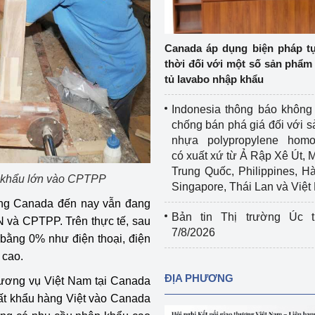
Cơ sở sản xuất, sửa chữa chai chứa 
LPG
 và đổi mới sáng 
Canada áp dụng biện pháp t
Tổ chức huấn luyện, bồi dưỡng 
thời đối với một số sản phẩm 
nghiệp vụ kiểm định kỹ thuật an toàn 
tủ lavabo nhập khẩu
lao động
Indonesia thông báo không
Video bảo vệ môi trường
chống bán phá giá đối với 
nhựa polypropylene homo
tưởng của Đảng
Album ảnh bảo vệ môi trường
có xuất xứ từ Ả Rập Xê Út, 
Trung Quốc, Philippines, H
ời dân
Văn bản về môi trường
t khẩu lớn vào CPTPP
Singapore, Thái Lan và Việ
ường Canada đến nay vẫn đang
Đọc báo giúp bạn
Khu vực miền Bắc
Bản tin Thị trường Úc t
 và CPTPP. Trên thực tế, sau
7/8/2026
ằng 0% như điện thoại, điện
ài
Khu vực miền Trung
Hiệp định EVFTA
 cao.
ớc
Khu vực miền Nam
Thị trường châu Á – châu Phi
ĐỊA PHƯƠNG
ương vụ Việt Nam tại Canada
uất khẩu hàng Việt vào Canada
đưa nghị quyết 
Thị trường châu Âu – châu Mỹ
g vào cuộc sống