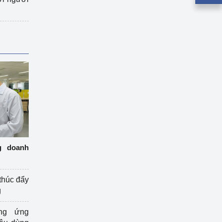
g doanh
thúc đẩy
g
ng ứng