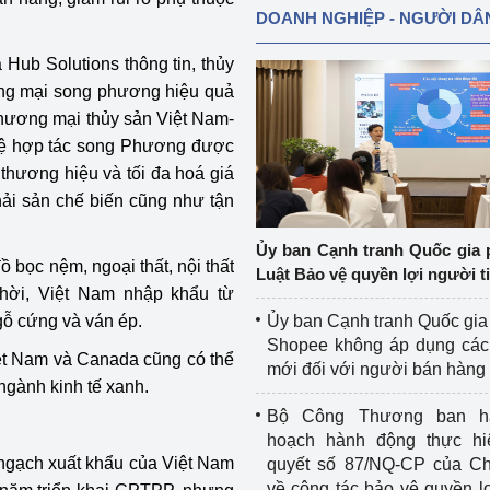
DOANH NGHIỆP - NGƯỜI DÂ
ub Solutions thông tin, thủy
ương mại song phương hiệu quả
Thương mại thủy sản Việt Nam-
 hệ hợp tác song Phương được
thương hiệu và tối đa hoá giá
hải sản chế biến cũng như tận
Ủy ban Cạnh tranh Quốc gia 
ồ bọc nệm, ngoại thất, nội thất
Luật Bảo vệ quyền lợi người t
hời, Việt Nam nhập khẩu từ
gỗ cứng và ván ép.
Ủy ban Cạnh tranh Quốc gia
Shopee không áp dụng các 
Việt Nam và Canada cũng có thể
mới đối với người bán hàng
ngành kinh tế xanh.
Bộ Công Thương ban h
hoạch hành động thực hi
 ngạch xuất khẩu của Việt Nam
quyết số 87/NQ-CP của Ch
về công tác bảo vệ quyền l