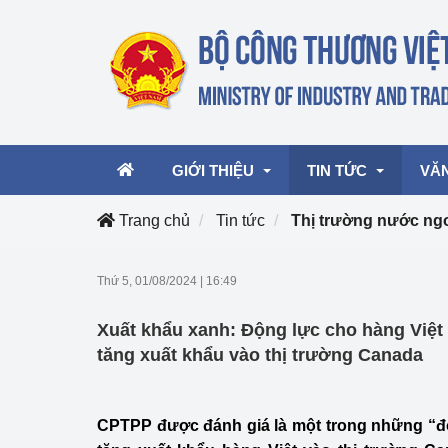
GIỚI THIỆU
TIN TỨC
VĂ
Trang chủ
Tin tức
Thị trường nước ng
Lãnh đạo Bộ
Hoạt động
Văn 
Thứ 5, 01/08/2024
|
16:49
Chức năng nhiệm vụ
Giải thưởng Công n
Văn 
Xuất khẩu xanh: Động lực cho hàng Việt
mại, Dịch vụ Việt N
Cơ cấu tổ chức
Văn 
tăng xuất khẩu vào thị trường Canada
Công Thương 57
Hoạt động của Bộ t
CPTPP được đánh giá là một trong những “đò