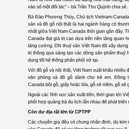
vào số một đối tác” – bà Trần Thu Quỳnh chia sẻ.
Bà Đào Phương Thúy, Chủ tịch Vietnam-Canada H
sản và đồ gỗ nội thất là hai ngành hàng có th
nhất giữa Việt Nam-Canada thời gian gần đây. 
Canada đạt giá trị cao dựa trên nền tảng quan
tăng cường. DN thuỷ sản Việt Nam đã xây dựng 
trị thông qua sáng tạo các dòng sản phẩm thuỷ 
dụng tốt hệ thống phân phối sở tại.
Với đồ gỗ và nội thất, Việt Nam xuất khẩu nhiều đ
văn phòng và đồ gỗ dành cho trẻ em. Đồng t
Canada bột gỗ, giấy hoặc bìa, gỗ xẻ mềm, gỗ xẻ 
Ngoài các lĩnh vực sản xuất trên, thời gian tới 
phối hợp quảng bá du lịch lẫn nhau để phát triển 
Còn dư địa rất lớn từ CPTPP
Các chuyên gia đều có chung nhận định, dù kim