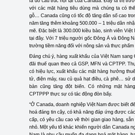
là do cấu trúc nội tại của Canada. Đây là thị t
với các mặt hàng tiêu dùng mà chúng ta có th
Phát triển công nghi
gỗ… Canada cũng có tốc độ tăng dân số cao tr
năm tăng thêm khoảng 500.000 – 1 triệu dân nhậ
Phát triển năng lượ
mẽ. Đặc biệt là 300.000 kiều bào, sinh viên Việ
tại đây. Với 7 triệu người gốc Đông Á và Đông N
trường tiềm năng đối với nông sản và thực phẩm
Đáng chú ý, hàng xuất khẩu của Việt Nam sa
đãi thuế quan theo cả GSP, MFN và CPTPP. Thự
có hiệu lực, xuất khẩu các mặt hàng hưởng thuế
tử, điện máy, rau củ quả hạt điều, cà phê… sử 
bàn cũng tăng đột biến. Có những mặt hàng
CPTPPP thực sự có tác động đòn bẩy.
“Ở Canada, doanh nghiệp Việt Nam được biết đ
hoá đáng tin cậy, có khả năng đáp ứng được cá
cấp, có yêu cầu cao về thời gian giao hàng, sẵ
nhỏ. Một yếu tố khác khiến người dân Canada n
Nam là nhu cầu muốn đa dạng hoá mặt hàng, bạn