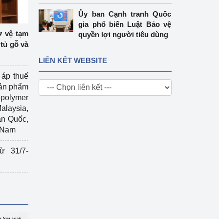
Ủy ban Cạnh tranh Quốc
gia phổ biến Luật Bảo vệ
ự vệ tạm
quyền lợi người tiêu dùng
tủ gỗ và
LIÊN KẾT WEBSITE
 áp thuế
sản phẩm
polymer
Malaysia,
àn Quốc,
t Nam
ừ 31/7-