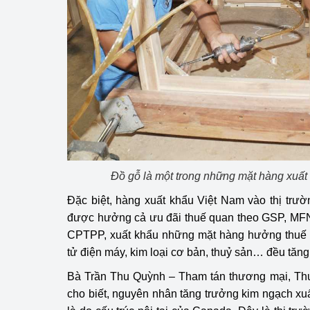
hiệu quả
Khoa học, công nghệ
tạo
Thông báo
Bảo vệ môi trường
Bảo vệ nền tảng tư 
Doanh nghiệp - Ngư
Đồ gỗ là một trong những mặt hàng xuấ
Đặc biệt, hàng xuất khẩu Việt Nam vào thị tr
Xúc tiến thương mại
được hưởng cả ưu đãi thuế quan theo GSP, MFN
CPTPP, xuất khẩu những mặt hàng hưởng thuế b
Thị trường nước ngo
tử điện máy, kim loại cơ bản, thuỷ sản… đều tăng
Thị trường trong nư
Bà Trần Thu Quỳnh – Tham tán thương mại, Th
cho biết, nguyên nhân tăng trưởng kim ngạch x
Ngành Công Thương 
Đại hội XIV của Đản