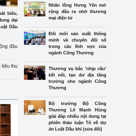
Nhãn lồng Hưng Yên mở
rộng đầu ra nhờ thương
́t biểu,
mại điện tử
 dung đại
uật Dầu
Đổi mới sản xuất thông
minh và chuyển đổi số
ộng đầu
trong các lĩnh vực của
ngành Công Thương
 tiêu thụ
Thương vụ bắc 'nhịp cầu'
kết nối, tạo dư địa tăng
trưởng cho ngành Công
Thương
Bộ trưởng Bộ Công
Thương Lê Mạnh Hùng
giải đáp nhiều nội dung tại
phiên thảo luận Tổ về dự
án Luật Dầu khí (sửa đổi)