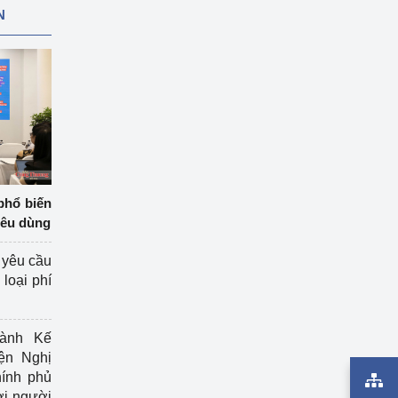
N
phổ biến
iêu dùng
 yêu cầu
loại phí
ành Kế
ện Nghị
ính phủ
ợi người