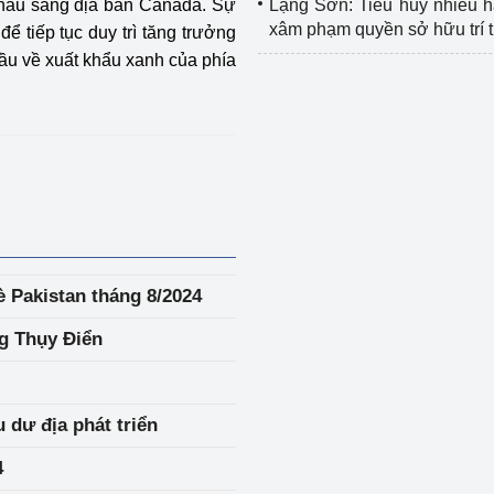
hẩu sang địa bàn Canada. Sự
Lạng Sơn: Tiêu hủy nhiều 
xâm phạm quyền sở hữu trí 
ể tiếp tục duy trì tăng trưởng
ầu về xuất khẩu xanh của phía
è Pakistan tháng 8/2024
g Thụy Điển
 dư địa phát triển
4