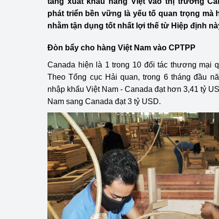
tăng xuất khẩu hàng Việt vào thị trường Ca
Công Thương - Công
phát triển bền vững là yếu tố quan trọng mà
nhằm tận dụng tốt nhất lợi thế từ Hiệp định nà
Chuyển đổi số
Đòn bẩy cho hàng Việt Nam vào CPTPP
Lịch sử phát triển
Canada hiện là 1 trong 10 đối tác thương mại 
Bản tin Thị trường 
Theo Tổng cục Hải quan, trong 6 tháng đầu nă
nhập khẩu Việt Nam - Canada đạt hơn 3,41 tỷ USD
Phát triển nguồn nhâ
Nam sang Canada đạt 3 tỷ USD.
Phát triển bền vững
Tổ chức kiểm định
Văn hóa ngành Côn
Tái cơ cấu ngành 
Quản lý thị trường
Sử dụng năng lượng 