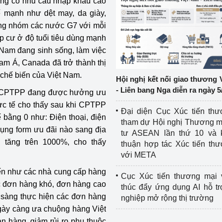
rường có nhu cầu nhập khẩu cao
ế mạnh như dệt may, da giày,
ệp
Công nghiệp nền tảng
ong nhóm các nước G7 với mỗi
p cư ở độ tuổi tiêu dùng mạnh
ng
Chính sách
t Nam đang sinh sống, làm việc
am Á, Canada đã trở thành thị
Sản xuất công nghiệp
 chế biến của Việt Nam.
Hội nghị kết nối giao thương 
- Liên bang Nga diễn ra ngày 5
ng CPTPP đang được hưởng ưu
c tế cho thấy sau khi CPTPP
Đại diện Cục Xúc tiến th
 bằng 0 như: Điện thoại, điện
tham dự Hội nghị Thương m
dụng form ưu đãi nào sang địa
tư ASEAN lần thứ 10 và 
 tăng trên 1000%, cho thấy
thuận hợp tác Xúc tiến th
với META
ến như các nhà cung cấp hàng
Cục Xúc tiến thương mại 
c đơn hàng khó, đơn hàng cao
thúc đẩy ứng dụng AI hỗ t
n sàng thực hiện các đơn hàng
nghiệp mở rộng thị trường
gày càng ưa chuộng hàng Việt
 hàng, giảm rủi ro phụ thuộc