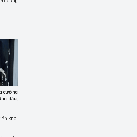
iêu dùng
ng cường
ăng dầu,
riển khai