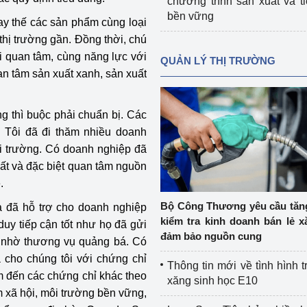
chương trình sản xuất và t
bền vững
y thế các sản phẩm cùng loại
thị trường gần. Đồng thời, chú
i quan tâm, cùng năng lực với
QUẢN LÝ THỊ TRƯỜNG
uan tâm sản xuất xanh, sản xuất
ng thì buộc phải chuẩn bị. Các
 Tôi đã đi thăm nhiều doanh
i trường. Có doanh nghiệp đã
ất và đặc biệt quan tâm nguồn
.
Bộ Công Thương yêu cầu tă
 đã hỗ trợ cho doanh nghiệp
kiểm tra kinh doanh bán lẻ x
uy tiếp cận tốt như họ đã gửi
đảm bảo nguồn cung
để nhờ thương vụ quảng bá. Có
cho chúng tôi với chứng chỉ
Thông tin mới về tình hình t
 đến các chứng chỉ khác theo
xăng sinh học E10
m xã hội, môi trường bền vững,