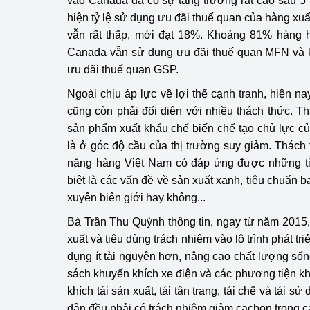
vào Canada đã có sự tăng trưởng rất cao sau 5
hiện tỷ lệ sử dụng ưu đãi thuế quan của hàng x
vẫn rất thấp, mới đạt 18%. Khoảng 81% hàng 
Canada vẫn sử dụng ưu đãi thuế quan MFN và
ưu đãi thuế quan GSP.
Ngoài chịu áp lực về lợi thế cạnh tranh, hiện 
cũng còn phải đối diện với nhiều thách thức. Th
sản phẩm xuất khẩu chế biến chế tạo chủ lực c
là ở góc độ cầu của thị trường suy giảm. Thách 
năng hàng Việt Nam có đáp ứng được những ti
biệt là các vấn đề về sản xuất xanh, tiêu chuẩn b
xuyên biên giới hay không...
Bà Trần Thu Quỳnh thông tin, ngay từ năm 2015
xuất và tiêu dùng trách nhiệm vào lộ trình phát t
dụng ít tài nguyên hơn, nâng cao chất lượng số
sách khuyến khích xe điện và các phương tiện k
khích tái sản xuất, tái tân trang, tái chế và tái 
dân đều phải có trách nhiệm giảm cacbon trong cá