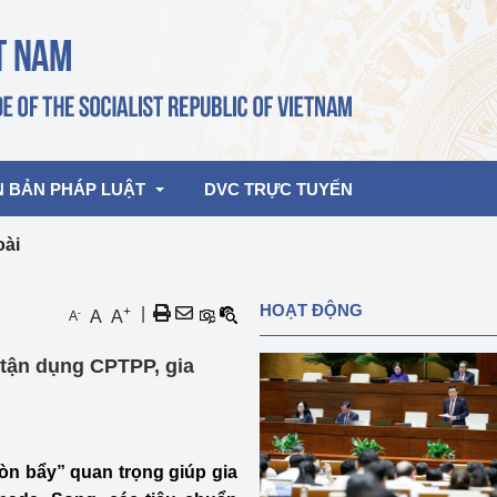
N BẢN PHÁP LUẬT
DVC TRỰC TUYẾN
oài
bản pháp quy
Hoạt động của lãnh đạo Đảng, Nhà 
HOẠT ĐỘNG
+
|
-
A
A
A
nước
ghiệp, Thương 
bản điều hành
 tận dụng CPTPP, gia
am 2026
Hoạt động của Lãnh đạo Bộ
bản hợp nhất
Hoạt động của các đơn vị
rưởng
n bẩy” quan trọng giúp gia