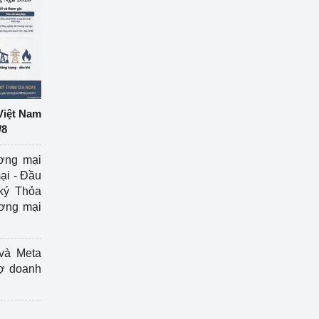
Việt Nam
/8
ương mại
ại - Đầu
ký Thỏa
ương mại
và Meta
rợ doanh