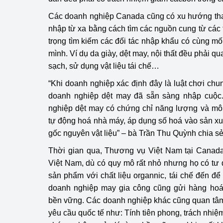
Các doanh nghiệp Canada cũng có xu hướng tha
nhập từ xa bằng cách tìm các nguồn cung từ các 
trọng tìm kiếm các đối tác nhập khẩu có cùng mố
mình. Ví dụ da giày, dệt may, nội thất đều phải q
sạch, sử dụng vật liệu tái chế…
“Khi doanh nghiệp xác định đây là luật chơi chu
doanh nghiệp dệt may đã sẵn sàng nhập cuộc.
nghiệp dệt may có chứng chỉ năng lượng và mô
tự động hoá nhà máy, áp dụng số hoá vào sản xu
gốc nguyên vật liệu” – bà Trần Thu Quỳnh chia sẻ
Thời gian qua, Thương vụ Việt Nam tại Canada
Việt Nam, dù có quy mô rất nhỏ nhưng họ có tư d
sản phẩm với chất liệu organnic, tái chế đến 
doanh nghiệp may gia công cũng gửi hàng hoá 
bền vững. Các doanh nghiệp khác cũng quan tâm
yêu cầu quốc tế như: Tính tiên phong, trách nhiệ