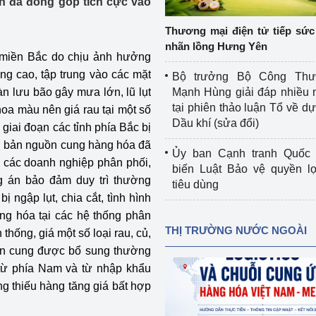
h đã đóng góp tích cực vào
 luận
Họp báo
Thương mại điện tử tiếp sức 
Thông cáo báo chí
nhãn lồng Hưng Yên
nh miền Bắc do chịu ảnh hưởng
Điểm báo
ng cao, tập trung vào các mặt
Bộ trưởng Bộ Công Th
n lưu bão gây mưa lớn, lũ lụt
Mạnh Hùng giải đáp nhiều 
Nông Lâm Thủy sản
tại phiên thảo luận Tổ về dự 
 hoa màu nên giá rau tại một số
Dầu khí (sửa đổi)
 giai đoạn các tỉnh phía Bắc bị
n lực
cơ bản nguồn cung hàng hóa đã
Ủy ban Cạnh tranh Quốc 
các doanh nghiệp phân phối,
biến Luật Bảo vệ quyền l
g án bảo đảm duy trì thường
tiêu dùng
Tổ chức kiểm định kỹ thuật an toàn lao 
 ngập lụt, chia cắt, tình hình
động thuộc thẩm quyền quản lý của 
g hóa tại các hệ thống phân
g Thương
Bộ Công Thương
THỊ TRƯỜNG NƯỚC NGOÀI
 thống, giá một số loại rau, củ,
uồn cung được bổ sung thường
Công Thương
Tổ chức được cấp GCN đăng ký, hoạt 
động kiểm định thiết bị, dụng cụ điện 
 từ phía Nam và từ nhập khẩu
làm việc ở môi trường không có nguy 
g thiếu hàng tăng giá bất hợp
hiểm khí, bụi nổ
tiết kiệm và 
Hiệu quả năng lượng