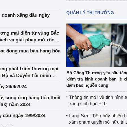
QUẢN LÝ THỊ TRƯỜNG
nh doanh xăng dầu ngày
hương mại điện tử vùng Bắc
sách và giải pháp mở rộng
oạt động mua bán hàng hóa
ong phát triển thương mại
Bộ Công Thương yêu cầu tă
ng Bộ và Duyên hải miền
kiểm tra kinh doanh bán lẻ x
đảm bảo nguồn cung
ày 26/9/2024
ữ, cung ứng hàng hóa thiết
Thông tin mới về tình hình t
xăng sinh học E10
lik) năm 2024
g dầu ngày 19/9/2024
Lạng Sơn: Tiêu hủy nhiều 
xâm phạm quyền sở hữu trí 