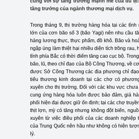
cùng với sự tăng trưởng mạnh mẽ của du lịc
Công Thương - Công
tăng trưởng của ngành thương mại dịch vụ.
Chuyển đổi số
Trong tháng 9, thị trường hàng hóa tại các tỉ
Lịch sử phát triển
lớn của cơn bão số 3 (bão Yagi) nên nhu cầu tă
hàng lương thực, thực phẩm, đồ khô. Bão và hoà
Bản tin Thị trường 
ngập úng làm thiệt hại nhiều diện tích trồng rau,
tỉnh phía Bắc có thời điểm tăng cao cục bộ. Trong
Phát triển nguồn nhâ
bão, lũ, theo chỉ đạo của Bộ Công Thương, về 
Phát triển bền vững
được Sở Công Thương các địa phương chỉ đạo 
tiểu thương kinh doanh tại các chợ có phươn
Tổ chức kiểm định
xuyên cho thị trường. Đối với các khu vực chưa bị
cung ứng hàng hóa luôn được bảo đảm, giá hàn
Văn hóa ngành Côn
phối hiện đại được giữ ổn định; tại các chợ truyền
thịt lợn, mỳ có tăng nhưng không đột biến, ng
Tái cơ cấu ngành 
xuyên từ việc điều phối của các doanh nghiệp
Quản lý thị trường
của Trung Quốc nên hầu như không có hiện tượn
lý.
Sử dụng năng lượng 