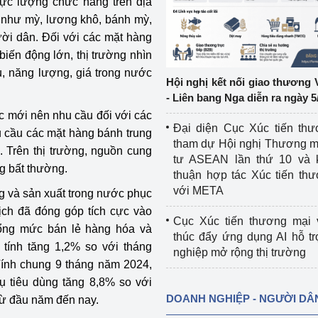
lực lượng chức năng trên địa
như mỳ, lương khô, bánh mỳ,
ệp
Công nghiệp nền tảng
ười dân. Đối với các mặt hàng
biến động lớn, thị trường nhìn
ng
Chính sách
u, năng lượng, giá trong nước
Hội nghị kết nối giao thương 
Sản xuất công nghiệp
- Liên bang Nga diễn ra ngày 5
c mới nên nhu cầu đối với các
Đại diện Cục Xúc tiến th
u cầu các mặt hàng bánh trung
tham dự Hội nghị Thương m
. Trên thị trường, nguồn cung
tư ASEAN lần thứ 10 và 
g bất thường.
thuận hợp tác Xúc tiến th
với META
ng và sản xuất trong nước phục
ịch đã đóng góp tích cực vào
Cục Xúc tiến thương mại 
Tổng mức bán lẻ hàng hóa và
thúc đẩy ứng dụng AI hỗ t
 tính tăng 1,2% so với tháng
nghiệp mở rộng thị trường
Tính chung 9 tháng năm 2024,
ụ tiêu dùng tăng 8,8% so với
DOANH NGHIỆP - NGƯỜI DÂ
 từ đầu năm đến nay.