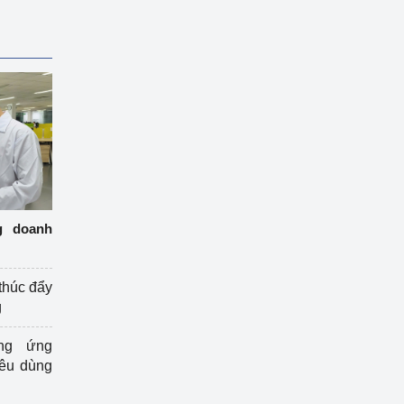
g doanh
thúc đẩy
g
ng ứng
iêu dùng