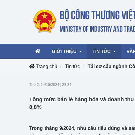
GIỚI THIỆU
TIN TỨC
VĂ
Trang chủ
Tin tức
Tái cơ cấu ngành 
Lãnh đạo Bộ
Hoạt động
Văn 
Thứ 2, 14/10/2024
|
23:24
Chức năng nhiệm vụ
Giải thưởng Công n
Văn 
Tổng mức bán lẻ hàng hóa và doanh thu 
mại, Dịch vụ Việt N
Cơ cấu tổ chức
Văn 
8,8%
Công Thương 57
Hoạt động của Bộ t
Trong tháng 9/2024, nhu cầu tiêu dùng và s