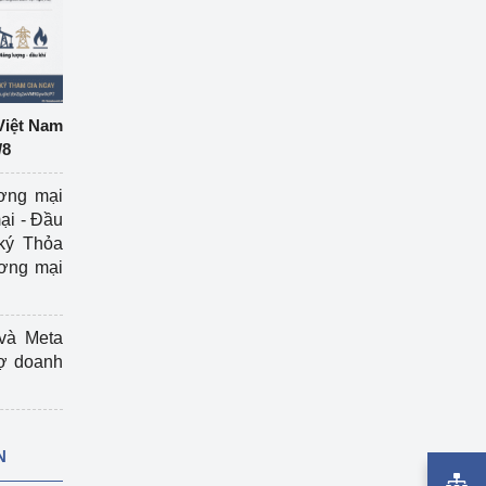
Việt Nam
/8
ương mại
ại - Đầu
ký Thỏa
ương mại
và Meta
rợ doanh
N