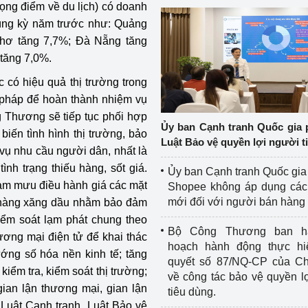
ọng điểm về du lịch) có doanh
cùng kỳ năm trước như: Quảng
Thơ tăng 7,7%; Đà Nẵng tăng
tăng 7,0%.
c có hiệu quả thị trường trong
i pháp để hoàn thành nhiệm vụ
g Thương sẽ tiếp tục phối hợp
Ủy ban Cạnh tranh Quốc gia 
biến tình hình thị trường, bảo
Luật Bảo vệ quyền lợi người t
vụ nhu cầu người dân, nhất là
ình trạng thiếu hàng, sốt giá.
Ủy ban Cạnh tranh Quốc gia
ham mưu điều hành giá các mặt
Shopee không áp dụng các 
mới đối với người bán hàng
t hàng xăng dầu nhằm bảo đảm
iểm soát lạm phát chung theo
Bộ Công Thương ban h
ương mại điện tử để khai thác
hoạch hành động thực hi
ớng số hóa nền kinh tế; tăng
quyết số 87/NQ-CP của Ch
iểm tra, kiểm soát thị trường;
về công tác bảo vệ quyền l
ian lận thương mại, gian lận
tiêu dùng.
 Luật Cạnh tranh, Luật Bảo vệ