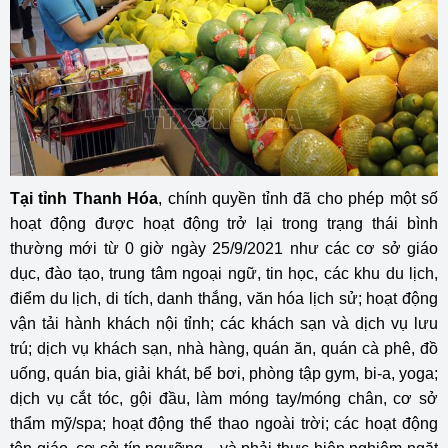
Tại tỉnh Thanh Hóa
, chính quyền tỉnh đã cho phép một số
hoạt động được hoạt động trở lại trong trạng thái bình
thường mới từ 0 giờ ngày 25/9/2021 như các cơ sở giáo
dục, đào tạo, trung tâm ngoại ngữ, tin học, các khu du lịch,
điểm du lịch, di tích, danh thắng, văn hóa lịch sử; hoạt động
vận tải hành khách nội tỉnh; các khách sạn và dịch vụ lưu
trú; dịch vụ khách sạn, nhà hàng, quán ăn, quán cà phê, đồ
uống, quán bia, giải khát, bể bơi, phòng tập gym, bi-a, yoga;
dịch vụ cắt tóc, gội đầu, làm móng tay/móng chân, cơ sở
thẩm mỹ/spa; hoạt động thể thao ngoài trời; các hoạt động