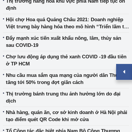
Thị trường hàng hóa khu vực phía Nam tiếp tục ổn
định
Hội chợ Hoa quả Quảng Châu 2021: Doanh nghiệp
Việt trưng bày hàng hóa theo mô hình “Triển lãm từ
xa”
Đẩy mạnh xúc tiến xuất khẩu nông, lâm, thủy sản
sau COVID-19
Chợ lưu động áp dụng thẻ xanh COVID -19 đầu tiên
ở TP HCM
Nhu cầu mua sắm qua mạng của người dân Thủ đô
tăng tới 50% trong đợt giãn cách
Thị trường bánh trung thu ảnh hưởng lớn do đại
dịch
Nhà hàng, quán ăn, cơ sở kinh doanh ở Hà Nội phải
tạo điểm quét QR Code khi mở cửa
Tổ Công tác đặc biệt phía Nam Bộ Công Thương