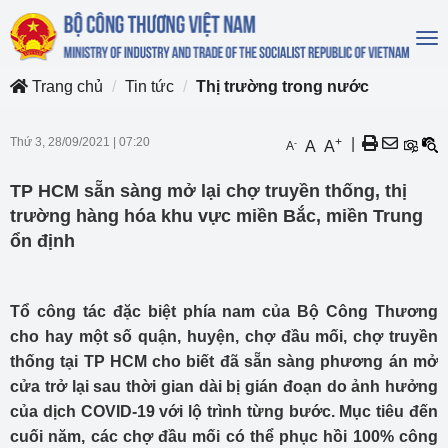
To
na
Trang chủ
Tin tức
Thị trường trong nước
Thứ 3, 28/09/2021
|
07:20
+
|
-
A
A
A
TP HCM sẵn sàng mở lại chợ truyền thống, thị
trường hàng hóa khu vực miền Bắc, miền Trung
ổn định
Tổ công tác đặc biệt phía nam của Bộ Công Thương
cho hay một số quận, huyện, chợ đầu mối, chợ truyền
thống tại TP HCM cho biết đã sẵn sàng phương án mở
cửa trở lại sau thời gian dài bị gián đoạn do ảnh hưởng
của dịch COVID-19 với lộ trình từng bước. Mục tiêu đến
cuối năm, các chợ đầu mối có thể phục hồi 100% công