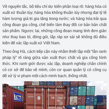
Về nguyên tắc, bộ tiêu chí dự kiến phân loại rõ: hàng hóa có
xuất xứ thuần túy; hàng hóa không thuần túy nhưng đạt tỷ lệ
hàm lượng giá trị gia tăng trong nước; và hàng hóa trải qua
công đoạn gia công, chế biến làm thay đổi cơ bản bản chất
sản phẩm. Ngược lại, những công đoạn mang tính đơn giản
như thay bao bì, đóng gói, lắp ráp sơ sài sẽ không đủ điều
kiện để xác lập xuất xứ Việt Nam.
Theo ông Hà, cách tiếp cận này nhằm thiết lập một “lằn ranh
pháp lý” rõ ràng giữa sản xuất thực chất và gia công hình
thức. Khi ranh giới được xác lập, doanh nghiệp chân chính
có cơ sở để bảo vệ mình, còn cơ quan quản lý có công cụ
để xử lý vi phạm một cách minh bạch, thống nhất.