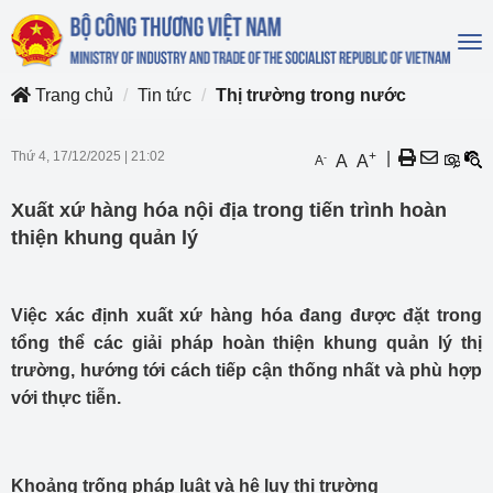
To
na
Trang chủ
Tin tức
Thị trường trong nước
Thứ 4, 17/12/2025
|
21:02
+
|
-
A
A
A
Xuất xứ hàng hóa nội địa trong tiến trình hoàn
thiện khung quản lý
Việc xác định xuất xứ hàng hóa đang được đặt trong
tổng thể các giải pháp hoàn thiện khung quản lý thị
trường, hướng tới cách tiếp cận thống nhất và phù hợp
với thực tiễn.
Khoảng trống pháp luật và hệ lụy thị trường