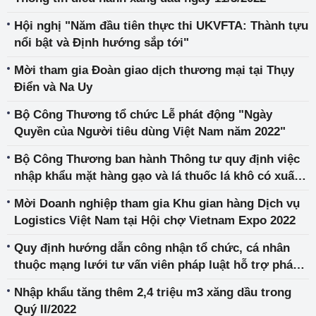
Hội nghị "Năm đầu tiên thực thi UKVFTA: Thành tựu
nổi bật và Định hướng sắp tới"
Mời tham gia Đoàn giao dịch thương mại tại Thụy
Điển và Na Uy
Bộ Công Thương tổ chức Lễ phát động "Ngày
Quyền của Người tiêu dùng Việt Nam năm 2022"
Bộ Công Thương ban hành Thông tư quy định việc
nhập khẩu mặt hàng gạo và lá thuốc lá khô có xuất
xứ từ Vương quốc Campuchia theo hạn ngạch thuế
Mời Doanh nghiệp tham gia Khu gian hàng Dịch vụ
quan năm 2021 và năm 2022
Logistics Việt Nam tại Hội chợ Vietnam Expo 2022
Quy định hướng dẫn công nhận tổ chức, cá nhân
thuộc mạng lưới tư vấn viên pháp luật hỗ trợ pháp
lý cho doanh nghiệp nhỏ và vừa ngành Công
Nhập khẩu tăng thêm 2,4 triệu m3 xăng dầu trong
Thương
Quý II/2022