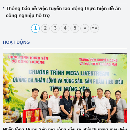
Thông báo về việc tuyển lao động thực hiện đề án
công nghiệp hỗ trợ
1
2
3
4
5
»
»»
HOẠT ĐỘNG
Nhãn lồng Hưng Yên mở rộng đầu ra nhờ thương mại điện