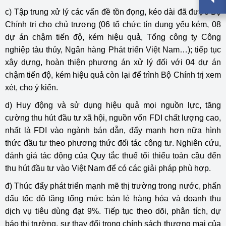
c) Tập trung xử lý các vấn đề tồn đọng, kéo dài đã được Bộ
Chính trị cho chủ trương (06 tổ chức tín dụng yếu kém, 08
dự án chậm tiến độ, kém hiệu quả, Tổng công ty Công
nghiệp tàu thủy, Ngân hàng Phát triển Việt Nam…); tiếp tục
xây dựng, hoàn thiện phương án xử lý đối với 04 dự án
chậm tiến độ, kém hiệu quả còn lại để trình Bộ Chính trị xem
xét, cho ý kiến.
d) Huy động và sử dụng hiệu quả mọi nguồn lực, tăng
cường thu hút đầu tư xã hội, nguồn vốn FDI chất lượng cao,
nhất là FDI vào ngành bán dẫn, đẩy mạnh hơn nữa hình
thức đầu tư theo phương thức đối tác công tư. Nghiên cứu,
đánh giá tác động của Quy tắc thuế tối thiểu toàn cầu đến
thu hút đầu tư vào Việt Nam để có các giải pháp phù hợp.
đ) Thúc đẩy phát triển mạnh mẽ thị trường trong nước, phấn
đấu tốc độ tăng tổng mức bán lẻ hàng hóa và doanh thu
dịch vụ tiêu dùng đạt 9%. Tiếp tục theo dõi, phân tích, dự
báo thị trường, sự thay đổi trong chính sách thương mại của