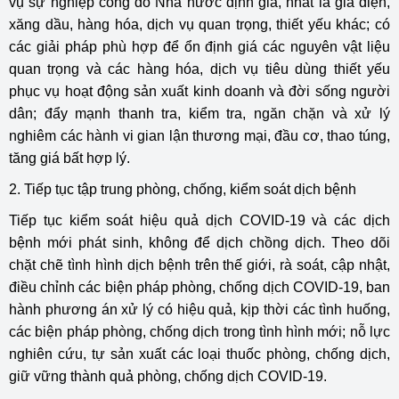
vụ sự nghiệp công do Nhà nước định giá, nhất là giá điện,
xăng dầu, hàng hóa, dịch vụ quan trọng, thiết yếu khác; có
các giải pháp phù hợp để ổn định giá các nguyên vật liệu
quan trọng và các hàng hóa, dịch vụ tiêu dùng thiết yếu
phục vụ hoạt động sản xuất kinh doanh và đời sống người
dân; đẩy mạnh thanh tra, kiểm tra, ngăn chặn và xử lý
nghiêm các hành vi gian lận thương mại, đầu cơ, thao túng,
tăng giá bất hợp lý.
2. Tiếp tục tập trung phòng, chống, kiểm soát dịch bệnh
Tiếp tục kiểm soát hiệu quả dịch COVID-19 và các dịch
bệnh mới phát sinh, không để dịch chồng dịch. Theo dõi
chặt chẽ tình hình dịch bệnh trên thế giới, rà soát, cập nhật,
điều chỉnh các biện pháp phòng, chống dịch COVID-19, ban
hành phương án xử lý có hiệu quả, kịp thời các tình huống,
các biện pháp phòng, chống dịch trong tình hình mới; nỗ lực
nghiên cứu, tự sản xuất các loại thuốc phòng, chống dịch,
giữ vững thành quả phòng, chống dịch COVID-19.