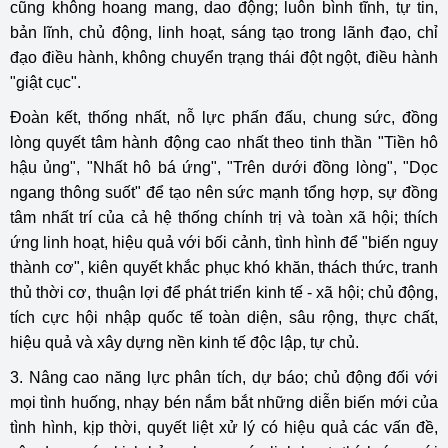
cũng không hoang mang, dao động; luôn bình tĩnh, tự tin,
bản lĩnh, chủ động, linh hoạt, sáng tạo trong lãnh đạo, chỉ
đạo điều hành, không chuyển trạng thái đột ngột, điều hành
"giật cục".
Đoàn kết, thống nhất, nỗ lực phấn đấu, chung sức, đồng
lòng quyết tâm hành động cao nhất theo tinh thần "Tiền hô
hậu ủng", "Nhất hô bá ứng", "Trên dưới đồng lòng", "Dọc
ngang thông suốt" để tạo nên sức mạnh tổng hợp, sự đồng
tâm nhất trí của cả hệ thống chính trị và toàn xã hội; thích
ứng linh hoạt, hiệu quả với bối cảnh, tình hình để "biến nguy
thành cơ", kiên quyết khắc phục khó khăn, thách thức, tranh
thủ thời cơ, thuận lợi để phát triển kinh tế - xã hội; chủ động,
tích cực hội nhập quốc tế toàn diện, sâu rộng, thực chất,
hiệu quả và xây dựng nền kinh tế độc lập, tự chủ.
3. Nâng cao năng lực phân tích, dự báo; chủ động đối với
mọi tình huống, nhạy bén nắm bắt những diễn biến mới của
tình hình, kịp thời, quyết liệt xử lý có hiệu quả các vấn đề,