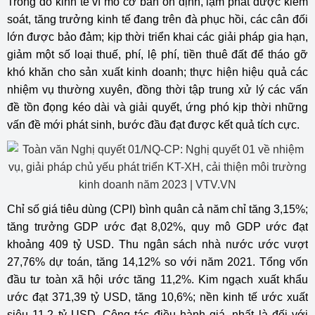
Trong đó kinh tế vĩ mô cơ bản ổn định, lạm phát được kiểm
soát, tăng trưởng kinh tế đang trên đà phục hồi, các cân đối
lớn được bảo đảm; kịp thời triển khai các giải pháp gia hạn,
giảm một số loại thuế, phí, lệ phí, tiền thuê đất để tháo gỡ
khó khăn cho sản xuất kinh doanh; thực hiện hiệu quả các
nhiệm vụ thường xuyên, đồng thời tập trung xử lý các vấn
đề tồn đọng kéo dài và giải quyết, ứng phó kịp thời những
vấn đề mới phát sinh, bước đầu đạt được kết quả tích cực.
Chỉ số giá tiêu dùng (CPI) bình quân cả năm chỉ tăng 3,15%;
tăng trưởng GDP ước đạt 8,02%, quy mô GDP ước đạt
khoảng 409 tỷ USD. Thu ngân sách nhà nước ước vượt
27,76% dự toán, tăng 14,12% so với năm 2021. Tổng vốn
đầu tư toàn xã hội ước tăng 11,2%. Kim ngạch xuất khẩu
ước đạt 371,39 tỷ USD, tăng 10,6%; nền kinh tế ước xuất
siêu 11,2 tỷ USD. Công tác điều hành giá, nhất là đối với