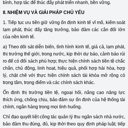
bình, hợp tác để thúc đẩy phát triển nhanh, bền vững.
II. NHIỆM VỤ VÀ GIẢI PHÁP CHỦ YẾU
1. Tiếp tục ưu tiên giữ vững ổn định kinh tế vĩ mô, kiểm soát
lạm phát, thúc đẩy tăng trưởng, bảo đảm các cân đối lớn
của nền kinh tế.
a) Theo dõi sát diễn biến, tình hình kinh tế, giá cả, lạm phát,
thị trường thế giới, trong nước, kịp thời dự báo, cảnh báo rủi
ro để có đối sách phù hợp; thực hiện chính sách tiền tệ chắc
chắn, chủ động, linh hoạt, hiệu quả, phối hợp hài hòa, hợp
lý, chặt chẽ với thực hiện chính sách tài khóa mở rộng có
trọng tâm, trọng điểm và các chính sách khác.
Ổn định thị trường tiền tệ, ngoại hối, nâng cao năng lực
thích ứng, chống chịu, bảo đảm sự ổn định của hệ thống tài
chính, ngân hàng trong mọi tình huống.
Chỉ đạo quyết liệt công tác quản lý thu ngân sách nhà nước,
bảo đảm thu đúng, đủ, kịp thời theo quy định pháp luật; tiếp