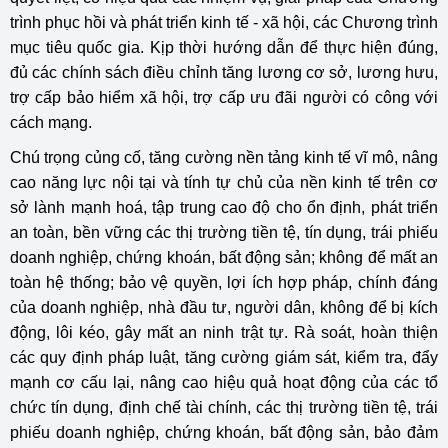
trình phục hồi và phát triển kinh tế - xã hội, các Chương trình
mục tiêu quốc gia. Kịp thời hướng dẫn để thực hiện đúng,
đủ các chính sách điều chỉnh tăng lương cơ sở, lương hưu,
trợ cấp bảo hiểm xã hội, trợ cấp ưu đãi người có công với
cách mạng.
Chú trọng củng cố, tăng cường nền tảng kinh tế vĩ mô, nâng
cao năng lực nội tại và tính tự chủ của nền kinh tế trên cơ
sở lành mạnh hoá, tập trung cao độ cho ổn định, phát triển
an toàn, bền vững các thị trường tiền tệ, tín dụng, trái phiếu
doanh nghiệp, chứng khoán, bất động sản; không để mất an
toàn hệ thống; bảo vệ quyền, lợi ích hợp pháp, chính đáng
của doanh nghiệp, nhà đầu tư, người dân, không để bị kích
động, lôi kéo, gây mất an ninh trật tự. Rà soát, hoàn thiện
các quy định pháp luật, tăng cường giám sát, kiểm tra, đẩy
mạnh cơ cấu lại, nâng cao hiệu quả hoạt động của các tổ
chức tín dụng, định chế tài chính, các thị trường tiền tệ, trái
phiếu doanh nghiệp, chứng khoán, bất động sản, bảo đảm