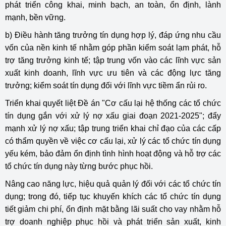
phát triển công khai, minh bạch, an toàn, ổn định, lành
mạnh, bền vững.
b) Điều hành tăng trưởng tín dụng hợp lý, đáp ứng nhu cầu
vốn của nền kinh tế nhằm góp phần kiểm soát lạm phát, hỗ
trợ tăng trưởng kinh tế; tập trung vốn vào các lĩnh vực sản
xuất kinh doanh, lĩnh vực ưu tiên và các động lực tăng
trưởng; kiểm soát tín dụng đối với lĩnh vực tiềm ẩn rủi ro.
Triển khai quyết liệt Đề án "Cơ cấu lại hệ thống các tổ chức
tín dụng gắn với xử lý nợ xấu giai đoạn 2021-2025"; đẩy
mạnh xử lý nợ xấu; tập trung triển khai chỉ đạo của các cấp
có thẩm quyền về việc cơ cấu lại, xử lý các tổ chức tín dụng
yếu kém, bảo đảm ổn định tình hình hoạt động và hỗ trợ các
tổ chức tín dụng này từng bước phục hồi.
Nâng cao năng lực, hiệu quả quản lý đối với các tổ chức tín
dụng; trong đó, tiếp tục khuyến khích các tổ chức tín dụng
tiết giảm chi phí, ổn định mặt bằng lãi suất cho vay nhằm hỗ
trợ doanh nghiệp phục hồi và phát triển sản xuất, kinh