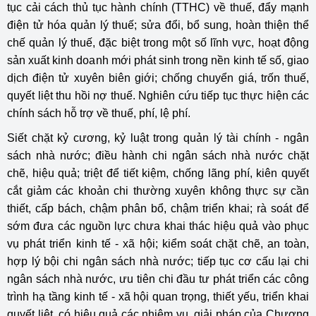
tục cải cách thủ tục hành chính (TTHC) về thuế, đẩy mạnh
điện tử hóa quản lý thuế; sửa đổi, bổ sung, hoàn thiện thể
chế quản lý thuế, đặc biệt trong một số lĩnh vực, hoạt động
sản xuất kinh doanh mới phát sinh trong nền kinh tế số, giao
dịch điện tử xuyên biên giới; chống chuyển giá, trốn thuế,
quyết liệt thu hồi nợ thuế. Nghiên cứu tiếp tục thực hiện các
chính sách hỗ trợ về thuế, phí, lệ phí.
Siết chặt kỷ cương, kỷ luật trong quản lý tài chính - ngân
sách nhà nước; điều hành chi ngân sách nhà nước chặt
chẽ, hiệu quả; triệt để tiết kiệm, chống lãng phí, kiên quyết
cắt giảm các khoản chi thường xuyên không thực sự cần
thiết, cấp bách, chậm phân bổ, chậm triển khai; rà soát để
sớm đưa các nguồn lực chưa khai thác hiệu quả vào phục
vụ phát triển kinh tế - xã hội; kiểm soát chặt chẽ, an toàn,
hợp lý bội chi ngân sách nhà nước; tiếp tục cơ cấu lại chi
ngân sách nhà nước, ưu tiên chi đầu tư phát triển các công
trình hạ tầng kinh tế - xã hội quan trọng, thiết yếu, triển khai
quyết liệt, có hiệu quả các nhiệm vụ, giải pháp của Chương