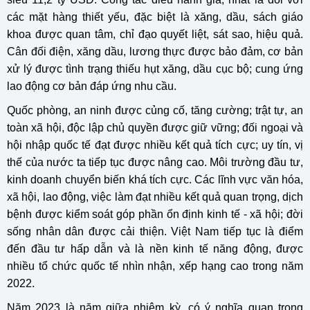
các mặt hàng thiết yếu, đặc biệt là xăng, dầu, sách giáo
khoa được quan tâm, chỉ đạo quyết liệt, sát sao, hiệu quả.
Cân đối điện, xăng dầu, lương thực được bảo đảm, cơ bản
xử lý được tình trạng thiếu hụt xăng, dầu cục bộ; cung ứng
lao động cơ bản đáp ứng nhu cầu.
Quốc phòng, an ninh được củng cố, tăng cường; trật tự, an
toàn xã hội, độc lập chủ quyền được giữ vững; đối ngoại và
hội nhập quốc tế đạt được nhiều kết quả tích cực; uy tín, vị
thế của nước ta tiếp tục được nâng cao. Môi trường đầu tư,
kinh doanh chuyển biến khá tích cực. Các lĩnh vực văn hóa,
xã hội, lao động, việc làm đạt nhiều kết quả quan trọng, dịch
bệnh được kiểm soát góp phần ổn định kinh tế - xã hội; đời
sống nhân dân được cải thiện. Việt Nam tiếp tục là điểm
đến đầu tư hấp dẫn và là nền kinh tế năng động, được
nhiều tổ chức quốc tế nhìn nhận, xếp hạng cao trong năm
2022.
Năm 2023 là năm giữa nhiệm kỳ, có ý nghĩa quan trọng