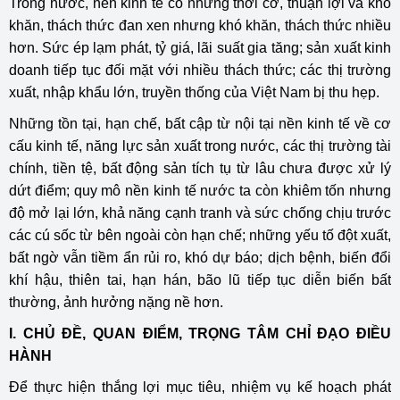
Trong nước, nền kinh tế có những thời cơ, thuận lợi và khó
khăn, thách thức đan xen nhưng khó khăn, thách thức nhiều
hơn. Sức ép lạm phát, tỷ giá, lãi suất gia tăng; sản xuất kinh
doanh tiếp tục đối mặt với nhiều thách thức; các thị trường
xuất, nhập khẩu lớn, truyền thống của Việt Nam bị thu hẹp.
Những tồn tại, hạn chế, bất cập từ nội tại nền kinh tế về cơ
cấu kinh tế, năng lực sản xuất trong nước, các thị trường tài
chính, tiền tệ, bất động sản tích tụ từ lâu chưa được xử lý
dứt điểm; quy mô nền kinh tế nước ta còn khiêm tốn nhưng
độ mở lại lớn, khả năng cạnh tranh và sức chống chịu trước
các cú sốc từ bên ngoài còn hạn chế; những yếu tố đột xuất,
bất ngờ vẫn tiềm ẩn rủi ro, khó dự báo; dịch bệnh, biến đổi
khí hậu, thiên tai, hạn hán, bão lũ tiếp tục diễn biến bất
thường, ảnh hưởng nặng nề hơn.
I. CHỦ ĐỀ, QUAN ĐIỂM, TRỌNG TÂM CHỈ ĐẠO ĐIỀU
HÀNH
Để thực hiện thắng lợi mục tiêu, nhiệm vụ kế hoạch phát