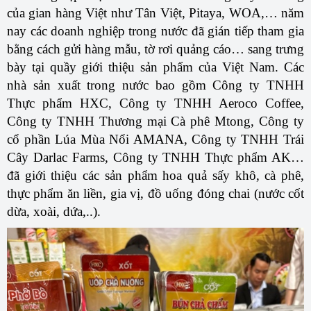
của gian hàng Việt như Tân Việt, Pitaya, WOA,… năm
nay
các doanh nghiệp
trong nước
đã
gián tiếp tham gia
bằng cách
gửi hàng mẫu
, tờ rơi quảng cáo…
sang trưng
bày tại
quầy giới thiệu sản phẩm của Việt Nam. Các
nhà sản xuất trong nước bao gồm
Công ty TNHH
Thực phẩm HXC, Công ty TNHH Aeroco Coffee,
Công ty TNHH Thương mại Cà phê
Mtong
, Công ty
cổ phần Lúa Mùa Nổi AMANA, Công ty TNHH Trái
Cây Darlac Farms, Công ty TNHH Thực phẩm AK
…
đã giới thiệu các sản phẩm
hoa quả sấy khô, cà phê,
thực phẩm ăn liền
, gia
vị,
đồ uống đóng chai (
nước cốt
dừa
, xoài, dứa,..
).