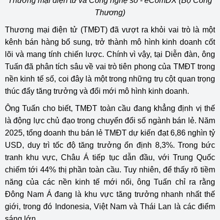
Thương mại điện tử và Công nghệ số - eComDX (Bộ Công
Thương)
Thương mại điện tử (TMĐT) đã vượt ra khỏi vai trò là một
kênh bán hàng bổ sung, trở thành mô hình kinh doanh cốt
lõi và mang tính chiến lược. Chính vì vậy, tại Diễn đàn, ông
Tuấn đã phân tích sâu về vai trò tiên phong của TMĐT trong
nền kinh tế số, coi đây là một trong những trụ cột quan trọng
thúc đẩy tăng trưởng và đổi mới mô hình kinh doanh.
Ông Tuấn cho biết, TMĐT toàn cầu đang khẳng định vị thế
là động lực chủ đạo trong chuyển đổi số ngành bán lẻ. Năm
2025, tổng doanh thu bán lẻ TMĐT dự kiến đạt 6,86 nghìn tỷ
USD, duy trì tốc độ tăng trưởng ổn định 8,3%. Trong bức
tranh khu vực, Châu Á tiếp tục dẫn đầu, với Trung Quốc
chiếm tới 44% thị phần toàn cầu. Tuy nhiên, để thấy rõ tiềm
năng của các nền kinh tế mới nổi, ông Tuấn chỉ ra rằng
Đông Nam Á đang là khu vực tăng trưởng nhanh nhất thế
giới, trong đó Indonesia, Việt Nam và Thái Lan là các điểm
sáng lớn.