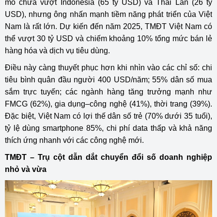
mô chưa vượt Indonesia (65 tỷ USD) và Thái Lan (26 tỷ
USD), nhưng ông nhấn mạnh tiềm năng phát triển của Việt
Nam là rất lớn. Dự kiến đến năm 2025, TMĐT Việt Nam có
thể vượt 30 tỷ USD và chiếm khoảng 10% tổng mức bán lẻ
hàng hóa và dịch vụ tiêu dùng.
Điều này càng thuyết phục hơn khi nhìn vào các chỉ số: chi
tiêu bình quân đầu người 400 USD/năm; 55% dân số mua
sắm trực tuyến; các ngành hàng tăng trưởng mạnh như
FMCG (62%), gia dụng–công nghệ (41%), thời trang (39%).
Đặc biệt, Việt Nam có lợi thế dân số trẻ (70% dưới 35 tuổi),
tỷ lệ dùng smartphone 85%, chi phí data thấp và khả năng
thích ứng nhanh với các công nghệ mới.
TMĐT – Trụ cột dẫn dắt chuyển đổi số doanh nghiệp
nhỏ và vừa