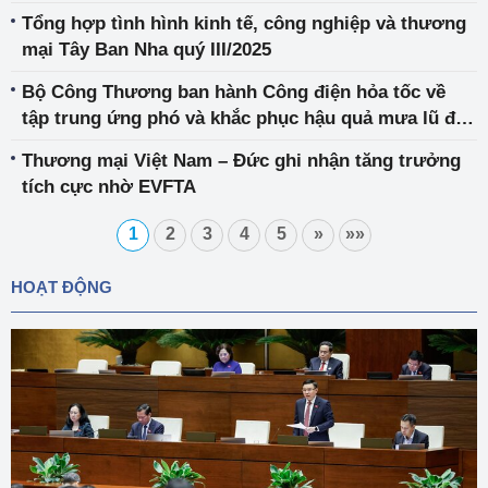
Tổng hợp tình hình kinh tế, công nghiệp và thương
mại Tây Ban Nha quý III/2025
Bộ Công Thương ban hành Công điện hỏa tốc về
tập trung ứng phó và khắc phục hậu quả mưa lũ đặc
biệt lớn tại Khánh Hòa, Đắk Lắk, Gia Lai và Lâm
Thương mại Việt Nam – Đức ghi nhận tăng trưởng
Đồng
tích cực nhờ EVFTA
1
2
3
4
5
»
»»
HOẠT ĐỘNG