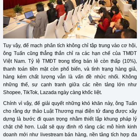
Tuy vậy, để mạch phân tích không chỉ tập trung vào cơ hội,
ông Tuấn cũng thẳng thắn chỉ ra các hạn chế của TMĐT
Việt Nam. Tỷ lệ TMĐT trong tổng bán lẻ còn thấp (10%),
thanh toán tiền mặt còn phổ biến, và tình trạng hàng giả,
hàng kém chất lượng vẫn là vấn đề nhức nhối. Không
những thế, sự cạnh tranh giữa các nền tảng lớn như
Shopee, TikTok, Lazada ngày càng khốc liệt.
Chính vì vậy, để giải quyết những khó khăn này, ông Tuấn
cho rằng dự thảo Luật Thương mại điện tử đang được xây
dựng là bước đi quan trọng nhằm thiết lập khung pháp lý
chặt chẽ hơn. Luật sẽ quy định rõ ràng các mô hình kinh
doanh mới như livestream bán hàng, nền tảng tích hợp đa