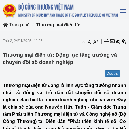
To
na
Trang chủ
Thương mại điện tử
Thứ 2, 24/11/2025
|
11:25
+
|
-
A
A
A
Thương mại điện tử: Động lực tăng trưởng và
chuyển đổi số doanh nghiệp
Đọc bài
Thương mại điện tử đang là lĩnh vực tăng trưởng nhanh
nhất và đóng vai trò dẫn dắt chuyển đổi số doanh
nghiệp, đặc biệt là nhóm doanh nghiệp nhỏ và vừa. Đây
là chia sẻ của ông Nguyễn Hữu Tuấn - Giám đốc Trung
tâm Phát triển Thương mại điện tử và Công nghệ số (Bộ
Công Thương) tại Diễn đàn “Phát triển kinh tế số: Cơ
hội và thách thức trong Kỷ nguyên mới” diễn ra tại Hà