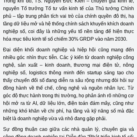
Trong khi đó, TS. Nguyễn Đức Kiên – chuyên gia kinh tế,
nguyên Tổ trưởng Tổ tư vấn kinh tế của Thủ tướng Chính
phủ – tập trung phân tích vai trò của chính quyền đô thị, hạ
tầng dữ liệu mở và hệ thống chính sách khuyến khích doanh
nghiệp số, coi đây là những yếu tố nền tảng để hiện thực
hóa mục tiêu kinh tế số chiếm 30% GRDP vào năm 2030.
Đại diện khối doanh nghiệp và hiệp hội cũng mang đến
nhiều góc nhìn thực tiễn. Các ý kiến từ doanh nghiệp công
nghệ, sản xuất – kinh doanh, thương mại điện tử, nông
nghiệp số, logistics thông minh đến startup sáng tạo cho
thấy chuyển đổi số đang diễn ra sâu rộng nhưng đòi hỏi sự
đồng hành về thể chế, công nghệ và nguồn nhân lực. Từ
góc độ thực hành trong thị trường, họ phản ánh rõ những cơ
hội mở ra từ AI, dữ liệu lớn, điện toán đám mây, cũng như
những khó khăn về chi phí, hạ tầng và kỹ năng số mà đặc
biệt là doanh nghiệp vừa và nhỏ đang gặp phải.
Sự đồng thuận cao giữa các nhà quản lý, chuyên gia và
cộng đồng doanh nghiệp tại Diễn đàn “Phát triển kinh tế số: