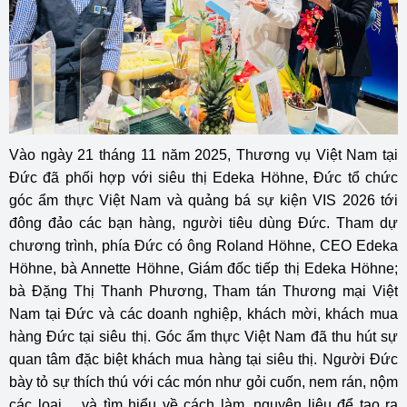
Vào ngày 21 tháng 11 năm 2025, Thương vụ Việt Nam tại
Đức đã phối hợp với siêu thị Edeka Höhne, Đức tổ chức
góc ẩm thực Việt Nam và quảng bá sự kiện VIS 2026 tới
đông đảo các bạn hàng, người tiêu dùng Đức. Tham dự
chương trình, phía Đức có ông Roland Höhne, CEO Edeka
Höhne, bà Annette Höhne, Giám đốc tiếp thị Edeka Höhne;
bà Đặng Thị Thanh Phương, Tham tán Thương mại Việt
Nam tại Đức và các doanh nghiệp, khách mời, khách mua
hàng Đức tại siêu thị. Góc ẩm thực Việt Nam đã thu hút sự
quan tâm đặc biệt khách mua hàng tại siêu thị. Người Đức
bày tỏ sự thích thú với các món như gỏi cuốn, nem rán, nộm
các loại… và tìm hiểu về cách làm, nguyên liệu để tạo ra