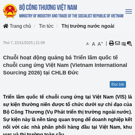
To
na
Trang chủ
Tin tức
Thị trường nước ngoài
Thứ 7, 22/11/2025
|
21:09
+
|
-
A
A
A
Chuỗi hoạt động quảng bá Triển lãm quốc tế
chuỗi cung ứng Việt Nam (Vietnam International
Sourcing 2026) tại CHLB Đức
Đọc bài
Triển lãm quốc tế chuỗi cung ứng tại Việt Nam (VIS) là
sự kiện thường niên được tổ chức dưới sự chỉ đạo của
Bộ Công Thương (Vụ Phát triển thị trường ngoài nước).
Sự kiện này là nền tảng quan trọng để doanh nghiệp kết
nối với các nhà phân phối hàng đầu tại Việt Nam, khu
vực và thị trường toàn cầu.