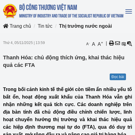
To
na
Trang chủ
Tin tức
Thị trường nước ngoài
Thứ 4, 05/11/2025
|
13:59
+
|
-
A
A
A
Thanh Hóa: chủ động thích ứng, khai thác hiệu
quả các FTA
Đọc bài
Trong bối cảnh kinh tế thế giới còn tiềm ẩn nhiều yếu tố
bất ổn, hoạt động xuất khẩu của Thanh Hóa vẫn ghi
nhận những kết quả tích cực. Các doanh nghiệp trên
địa bàn tỉnh đã chủ động điều chỉnh chiến lược, linh
hoạt chuyển hướng thị trường và khai thác hiệu quả
các hiệp định thương mại tự do (FTA), qua đó duy trì
sản xuất, mở rộng đầu ra và nâng cao giá trị hàng hóa.