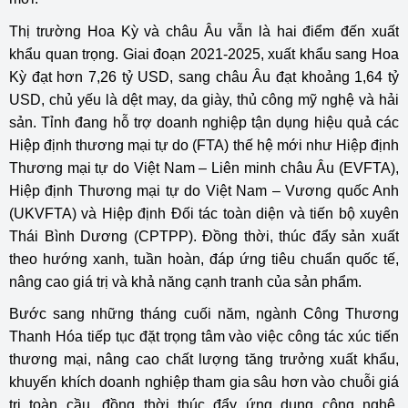
Thị trường Hoa Kỳ và châu Âu vẫn là hai điểm đến xuất
khẩu quan trọng. Giai đoạn 2021-2025, xuất khẩu sang Hoa
Kỳ đạt hơn 7,26 tỷ USD, sang châu Âu đạt khoảng 1,64 tỷ
USD, chủ yếu là dệt may, da giày, thủ công mỹ nghệ và hải
sản. Tỉnh đang hỗ trợ doanh nghiệp tận dụng hiệu quả các
Hiệp định thương mại tự do (FTA) thế hệ mới như Hiệp định
Thương mại tự do Việt Nam – Liên minh châu Âu (EVFTA),
Hiệp định Thương mại tự do Việt Nam – Vương quốc Anh
(UKVFTA) và Hiệp định Đối tác toàn diện và tiến bộ xuyên
Thái Bình Dương (CPTPP). Đồng thời, thúc đẩy sản xuất
theo hướng xanh, tuần hoàn, đáp ứng tiêu chuẩn quốc tế,
nâng cao giá trị và khả năng cạnh tranh của sản phẩm.
Bước sang những tháng cuối năm, ngành Công Thương
Thanh Hóa tiếp tục đặt trọng tâm vào việc công tác xúc tiến
thương mại, nâng cao chất lượng tăng trưởng xuất khẩu,
khuyến khích doanh nghiệp tham gia sâu hơn vào chuỗi giá
trị toàn cầu, đồng thời thúc đẩy ứng dụng công nghệ,