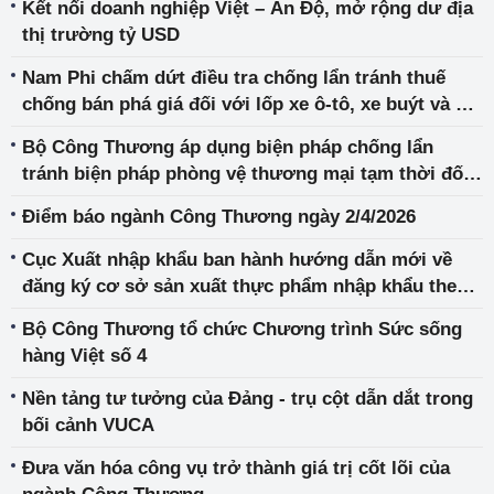
Kết nối doanh nghiệp Việt – Ấn Độ, mở rộng dư địa
thị trường tỷ USD
Nam Phi chấm dứt điều tra chống lẩn tránh thuế
chống bán phá giá đối với lốp xe ô-tô, xe buýt và xe
tải
Bộ Công Thương áp dụng biện pháp chống lẩn
tránh biện pháp phòng vệ thương mại tạm thời đối
với một số sản phẩm thép cán nóng có xuất xứ từ
Điểm báo ngành Công Thương ngày 2/4/2026
Cộng hòa nhân dân Trung Hoa
Cục Xuất nhập khẩu ban hành hướng dẫn mới về
đăng ký cơ sở sản xuất thực phẩm nhập khẩu theo
Lệnh 280
Bộ Công Thương tổ chức Chương trình Sức sống
hàng Việt số 4
Nền tảng tư tưởng của Đảng - trụ cột dẫn dắt trong
bối cảnh VUCA
Đưa văn hóa công vụ trở thành giá trị cốt lõi của