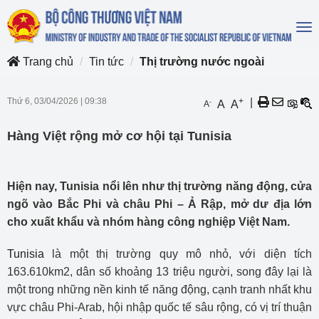
To
na
Trang chủ
Tin tức
Thị trường nước ngoài
Thứ 6, 03/04/2026
|
09:38
+
|
-
A
A
A
Hàng Việt rộng mở cơ hội tại Tunisia
Hiện nay, Tunisia nổi lên như thị trường năng động, cửa
ngõ vào Bắc Phi và châu Phi – Ả Rập, mở dư địa lớn
cho xuất khẩu và nhóm hàng công nghiệp Việt Nam.
Tunisia
là một thị trường quy mô nhỏ, với diện tích
163.610km2, dân số khoảng 13 triệu người, song đây lại là
một trong những nền kinh tế năng động, cạnh tranh nhất khu
vực châu Phi-Arab, hội nhập quốc tế sâu rộng, có vị trí thuận