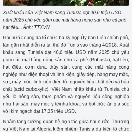
Xuất khẩu của Việt Nam sang Tunisia đạt 40,6 triệu USD
năm 2025 chủ yếu gồm các mặt hàng nông sản như cà phê,
hạt tiêu... Ảnh: TTXVN
Hai nước cũng đã tổ chức ba kỳ họp Ủy ban Liên chính phủ,
lần gần nhất diễn ra tại thủ đô Tunis vào tháng 4/2018. Xuất
khẩu sang Tunisia đạt 40,6 triệu USD năm 2025 chủ yếu
gồm các mặt hàng nông sản như cà phê (Robusta), hạt tiêu,
hạt điều, cơm dừa, thủy sản, cùng các mặt hàng công
nghiệp như điện thoại và linh kiện, giày dép, hàng may mặc,
sợi, máy móc, linh kiện điện tử, nguyên liệu chất dẻo và hóa
chất (acid carboxylic). Việt Nam nhập khẩu từ Tunisia chủ
yếu là nông sản, thực phẩm và nguyên liệu công nghiệp
như hải sản, máy móc y tế/nha khoa, và bột thức ăn gia súc
với kim ngạch đạt 17,35 triệu USD.
Nhằm tăng cường quan hệ hợp tác giữa hai nước,
Thương
vụ Việt Nam tại Algeria kiêm nhiệm Tunisia
dự kiến tổ chức