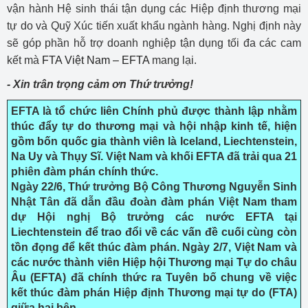
vận hành Hệ sinh thái tận dụng các Hiệp định thương mại
tự do và Quỹ Xúc tiến xuất khẩu ngành hàng. Nghị định này
sẽ góp phần hỗ trợ doanh nghiệp tận dụng tối đa các cam
kết mà
FTA Việt Nam – EFTA
mang lại.
- Xin trân trọng cảm ơn Thứ trưởng!
EFTA là tổ chức liên Chính phủ được thành lập nhằm
thúc đẩy tự do thương mại và hội nhập kinh tế, hiện
gồm bốn quốc gia thành viên là Iceland, Liechtenstein,
Na Uy và Thụy Sĩ. Việt Nam và khối EFTA đã trải qua 21
phiên đàm phán chính thức.
Ngày 22/6, Thứ trưởng Bộ Công Thương Nguyễn Sinh
Nhật Tân đã dẫn đầu đoàn đàm phán Việt Nam tham
dự Hội nghị Bộ trưởng các nước EFTA tại
Liechtenstein để trao đổi về các vấn đề cuối cùng còn
tồn đọng để kết thúc đàm phán. Ngày 2/7, Việt Nam và
các nước thành viên Hiệp hội Thương mại Tự do châu
Âu (EFTA) đã chính thức ra Tuyên bố chung về việc
kết thúc đàm phán Hiệp định Thương mại tự do (FTA)
giữa hai bên.