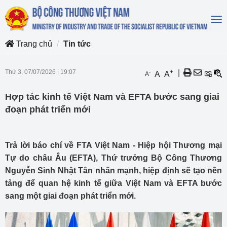
To
na
Trang chủ
Tin tức
Thứ 3, 07/07/2026
|
19:07
+
|
-
A
A
A
Hợp tác kinh tế Việt Nam và EFTA bước sang giai
đoạn phát triển mới
Trả lời báo chí về FTA Việt Nam - Hiệp hội Thương mại
Tự do châu Âu (EFTA), Thứ trưởng Bộ Công Thương
Nguyễn Sinh Nhật Tân nhấn mạnh, hiệp định sẽ tạo nền
tảng để quan hệ kinh tế giữa Việt Nam và EFTA bước
sang một giai đoạn phát triển mới.