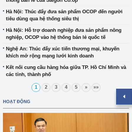
thống bán lẻ của Saigon Co.op
Hà Nội: Thúc đẩy đưa sản phẩm OCOP đến người
tiêu dùng qua hệ thống siêu thị
Hà Nội: Hỗ trợ doanh nghiệp đưa sản phẩm nông
nghiệp, OCOP vào hệ thống bán lẻ quốc tế
Nghệ An: Thúc đẩy xúc tiến thương mại, khuyến
khích mở rộng mạng lưới kinh doanh
Kết nối cung cầu hàng hóa giữa TP. Hồ Chí Minh và
các tỉnh, thành phố
1
2
3
4
5
»
»»
HOẠT ĐỘNG