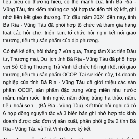
tiêu biểu có thương hiệu, có thế mạnh của tỉnh Bà Rịa -
Vũng Tàu, tìm kiếm những cơ hội hợp tác tiến tới ký kết, ghi
nhớ liên kết giao thương. Từ đầu năm 2024 đến nay, tỉnh
Bà Rịa - Vũng Tàu đã phối hợp tổ chức và tham gia hàng
loạt các hội chợ, triển lãm, tổ chức hội nghị kết nối giao
thương, tiêu thụ sản phẩm của địa phương.
Có thể kể đến, hồi tháng 7 vừa qua, Trung tâm Xúc tiến Đầu
tư, Thương mại, Du lịch tỉnh Bà Rịa - Vũng Tàu đã phối hợp
vơi Sở Công Thương Trà Vinh tổ chức hội nghị kết nối giao
thương, tiêu thụ sản phẩm OCOP. Tại sự kiện này, 14 doanh
nghiệp của tỉnh Bà Rịa - Vũng Tàu đã giới thiệu các sản
phẩm OCOP, sản phẩm đặc trưng vùng miền như nước
mắm, mắm ruốc, tinh nghệ, nấm đông trùng hạ thảo, nấm,
tiêu, hoài sơn... (Bà Rịa - Vũng Tàu). Kết thúc hội nghị đã có
6 hợp đồng nguyên tắc và 3 biên bản ghi nhớ hợp tác kinh
doanh được các đơn vị sản xuất, phân phối giữa 2 tỉnh Bà
Rịa - Vũng Tàu và Trà Vinh được ký kết.