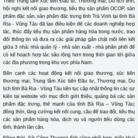
Theo Trung tâm Xúc tiến Đầu tư, Thương mại, Du lịch tỉnh,
hội nghị kết nối giao thương, tiêu thụ sản phẩm OCOP, sản
phẩm đặc sản, sản phẩm đặc trưng tỉnh Trà Vinh tại tỉnh Bà
Rịa - Vũng Tàu đã tạo điều kiện để các doanh nghiệp hợp
tác, thúc đẩy tiêu thụ sản phẩm hàng hóa trong nước, trao
đổi thông tin và đưa ra các giải pháp gắn chặt mối liên kết
giữa 3 nhà: nhà quản lý - nhà sản xuất - nhà phân phối để
có kế hoạch hợp tác sâu rộng hơn trong thời gian tới giữa
các địa phương trong khu vực phía Nam.
Bên cạnh các hoạt động kết nối giao thương, xúc tiến
thương mại, Trung tâm Xúc tiến Đầu tư, Thương mại, Du
lịch tỉnh Bà Rịa - Vũng Tàu liên tục cập nhật thông tin các sự
kiện tại website với mục đích giới thiệu, quảng bá các sản
phẩm đặc trưng, thế mạnh của tỉnh Bà Rịa – Vũng Tàu;
đồng thời, tăng cường kết nối cung, cầu để trao đổi, tiêu thụ
các sản phẩm hàng hóa, dịch vụ và người tiêu dùng các
tỉnh, thành lân cận.
Đồng thời, Sở Công Thương tỉnh cũng phối hợp, triển khai