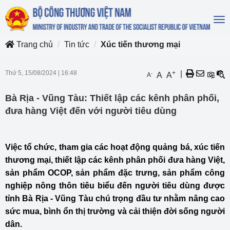
To
na
Trang chủ
Tin tức
Xúc tiến thương mại
Thứ 5, 15/08/2024
|
16:48
+
|
-
A
A
A
Bà Rịa - Vũng Tàu: Thiết lập các kênh phân phối,
đưa hàng Việt đến với người tiêu dùng
Việc tổ chức, tham gia các hoạt động quảng bá, xúc tiến
thương mại, thiết lập các kênh phân phối đưa hàng Việt,
sản phẩm OCOP, sản phẩm đặc trưng, sản phẩm công
nghiệp nông thôn tiêu biểu đến người tiêu dùng được
tỉnh Bà Rịa - Vũng Tàu chú trọng đầu tư nhằm nâng cao
sức mua, bình ổn thị trường và cải thiện đời sống người
dân.