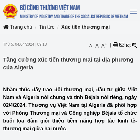
To
na
Trang chủ
Tin tức
Xúc tiến thương mại
Thứ 5, 04/04/2024
|
09:13
+
|
-
A
A
A
Tăng cường xúc tiến thương mại tại địa phương
của Algeria
Nhằm thúc đẩy trao đổi thương mại, đầu tư giữa Việt
Nam và Algeria nói chung và tỉnh Béjaia nói riêng, ngày
02/4/2024, Thương vụ Việt Nam tại Algeria đã phối hợp
với Phòng Thương mại và Công nghiệp Béjaia tổ chức
buổi tọa đàm giới thiệu tiềm năng hợp tác kinh tế-
thương mại giữa hai nước.