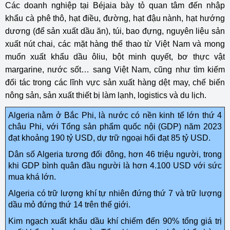
Các doanh nghiệp tại Béjaia bày tỏ quan tâm đến nhập
khẩu cà phê thô, hạt điều, đường, hạt đậu nành, hạt hướng
dương (để sản xuất dầu ăn), túi, bao đựng, nguyên liệu sản
xuất nút chai, các mặt hàng thể thao từ Việt Nam và mong
muốn xuất khẩu dầu ôliu, bột minh quyết, bơ thực vật
margarine, nước sốt… sang Việt Nam, cũng như tìm kiếm
đối tác trong các lĩnh vực sản xuất hàng dệt may, chế biến
nông sản, sản xuất thiết bị làm lạnh, logistics và du lịch.
Algeria nằm ở Bắc Phi, là nước có nền kinh tế lớn thứ 4
châu Phi, với Tổng sản phẩm quốc nội (GDP) năm 2023
đạt khoảng 190 tỷ USD, dự trữ ngoại hối đạt 85 tỷ USD.
Dân số Algeria tương đối đông, hơn 46 triệu người, trong
khi GDP bình quân đầu người là hơn 4.100 USD với sức
mua khá lớn.
Algeria có trữ lượng khí tự nhiên đứng thứ 7 và trữ lượng
dầu mỏ đứng thứ 14 trên thế giới.
Kim ngạch xuất khẩu dầu khí chiếm đến 90% tổng giá trị