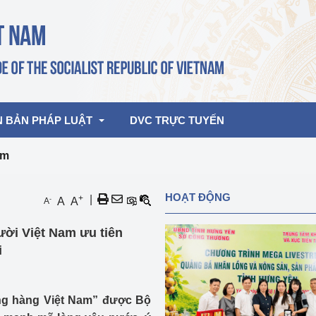
N BẢN PHÁP LUẬT
DVC TRỰC TUYẾN
am
bản pháp quy
Hoạt động của lãnh đạo Đảng, Nhà 
HOẠT ĐỘNG
+
|
-
A
A
A
nước
ghiệp, Thương 
bản điều hành
ời Việt Nam ưu tiên
am 2026
Hoạt động của Lãnh đạo Bộ
bản hợp nhất
i
Hoạt động của các đơn vị
rưởng
ng hàng Việt Nam” được Bộ