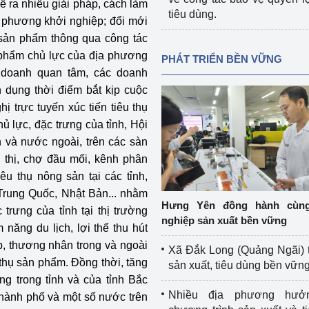
 ra nhiều giải pháp, cách làm
tiêu dùng.
a phương khởi nghiệp; đổi mới
 sản phẩm thông qua công tác
n phẩm chủ lực của địa phương
PHÁT TRIỂN BỀN VỮNG
 doanh quan tâm, các doanh
n dụng thời điểm bắt kịp cuộc
ị trực tuyến xúc tiến tiêu thụ
hủ lực, đặc trưng của tỉnh, Hội
h và nước ngoài, trên các sàn
u thị, chợ đầu mối, kênh phân
êu thụ nông sản tại các tỉnh,
Trung Quốc, Nhật Bản... nhằm
Hưng Yên đồng hành cùn
trưng của tỉnh tại thị trường
nghiệp sản xuất bền vững
 năng du lịch, lợi thế thu hút
p, thương nhân trong và ngoài
Xã Đắk Long (Quảng Ngãi) 
 thụ sản phẩm. Đồng thời, tăng
sản xuất, tiêu dùng bền vữn
 trong tỉnh và của tỉnh Bắc
Nhiều địa phương hưở
thành phố và một số nước trên