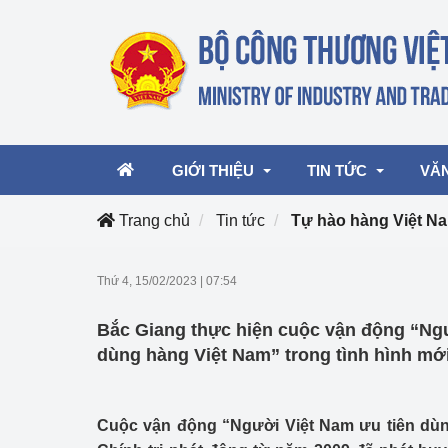
GIỚI THIỆU
TIN TỨC
VĂ
Trang chủ
Tin tức
Tự hào hàng Việt N
Lãnh đạo Bộ
Hoạt động
Văn 
Thứ 4, 15/02/2023
|
07:54
Chức năng nhiệm vụ
Giải thưởng Công n
Văn 
Bắc Giang thực hiện cuộc vận động “Ngư
mại, Dịch vụ Việt N
Cơ cấu tổ chức
Văn 
dùng hàng Việt Nam” trong tình hình mớ
Công Thương 57
Hoạt động của Bộ t
Cuộc vận động “Người Việt Nam ưu tiên dù