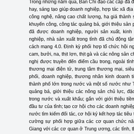
Trong những năm qua, Ban Chỉ đạo các cấp đã đề
hay, sáng tạo giúp doanh nghiệp, hợp tác xã đị
công nghệ, nâng cao chất lượng, hạ giá thành
khuyến công, công tác quảng bá, giới thiệu sả
đã được doanh nghiệp, người sản xuất, kinh
nghiệp, nhà sản xuất trong tỉnh đã chủ động tậ
cách mạng 4.0. Định kỳ phối hợp tổ chức hội ngh
cam, bưởi, na, thịt lợn, thịt gà và các nông sản c
nghị được truyền đến điểm cầu trong, ngoài tỉn
thương mại điện tử, trung tâm thương mại, siê
phối, doanh nghiệp, thương nhân kinh doanh ti
thành phố lớn trong nước và một số nước như 
quảng bá, giới thiệu các nông sản chủ lực, đặc 
trong nước và xuất khẩu; gắn với giới thiệu tiềm
đầu tư của tỉnh; tạo cơ hội cho các doanh nghiệ
nước tìm kiếm đối tác, cơ hội ký kết hợp tác tiêu
cường sự phối hợp giữa các cơ quan chức năng
Giang với các cơ quan ở Trung ương, các tỉnh, 