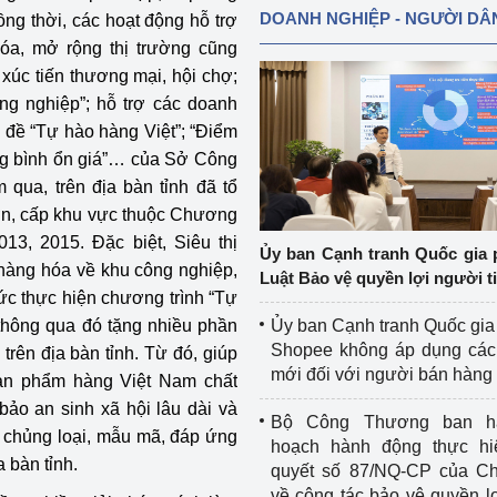
DOANH NGHIỆP - NGƯỜI DÂ
ng thời, các hoạt động hỗ trợ
hóa, mở rộng thị trường cũng
xúc tiến thương mại, hội chợ;
ng nghiệp”; hỗ trợ các doanh
 đề “Tự hào hàng Việt”; “Điểm
àng bình ổn giá”… của Sở Công
 qua, trên địa bàn tỉnh đã tổ
lớn, cấp khu vực thuộc Chương
13, 2015. Đặc biệt, Siêu thị
Ủy ban Cạnh tranh Quốc gia 
hàng hóa về khu công nghiệp,
Luật Bảo vệ quyền lợi người t
ức thực hiện chương trình “Tự
 thông qua đó tặng nhiều phần
Ủy ban Cạnh tranh Quốc gia
Shopee không áp dụng các 
trên địa bàn tỉnh. Từ đó, giúp
mới đối với người bán hàng
ản phẩm hàng Việt Nam chất
bảo an sinh xã hội lâu dài và
Bộ Công Thương ban h
ề chủng loại, mẫu mã, đáp ứng
hoạch hành động thực hi
 bàn tỉnh.
quyết số 87/NQ-CP của Ch
về công tác bảo vệ quyền l