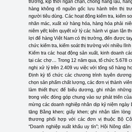
trường, kịp thời ngăn chặn, chống hàng lậu, hàn
hàng không rõ nguồn gốc lưu hành trên thị tr
người tiêu dùng. Các hoạt động kiểm tra, kiểm soá
nhãn mác, xuất xứ hàng hóa, hàng hóa phải niê
niêm yết; kiên quyết xử lý các hành vi gian lận t
lợi để hàng Việt Nam có thị trường, đến được ta
chức kiểm tra, kiểm soát thị trường với nhiều lĩn
Kiểm tra các hoạt động sản xuất, kinh doanh cá
tại các chợ… Trong 12 năm qua, tổ chức 5.678 cu
nghị xử lý trên 2.409 vụ việc với tổng số hàng hoá
Định kỳ tổ chức các chương trình tuyên dương 
chọn sản phẩm chất lượng, các đơn vị thành viên
làm thiết thực để biểu dương, ghi nhận nhữn
trong việc đóng góp chung vào sự phát triển của
mừng các doanh nghiệp nhân dịp kỷ niệm ngày 
tặng Bằng khen; giấy khen; ghi nhận tấm lò
thương phối hợp với các đơn vị thuộc Bộ Cô
“Doanh nghiệp xuất khẩu uy tín”; Hội Nông dân 