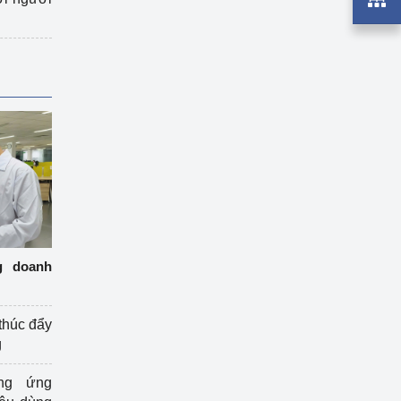
g doanh
thúc đẩy
g
ng ứng