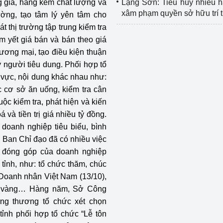
g giả, hàng kém chất lượng và
Lạng Sơn: Tiêu hủy nhiều 
xâm phạm quyền sở hữu trí 
ường, tạo tâm lý yên tâm cho
t thị trường tập trung kiểm tra
m yết giá bán và bán theo giá
hương mại, tạo điều kiện thuận
y người tiêu dung. Phối hợp tổ
h vực, nội dung khác nhau như:
c cơ sở ăn uống, kiểm tra cân
ộc kiểm tra, phát hiện và kiến
 và tiền trị giá nhiều tỷ đồng.
doanh nghiệp tiêu biểu, bình
 Ban Chỉ đạo đã có nhiều việc
g đóng góp của doanh nghiệp
 tỉnh, như: tổ chức thăm, chúc
Doanh nhân Việt Nam (13/10),
ng vàng… Hàng năm, Sở Công
ng thương tổ chức xét chọn
tỉnh phối hợp tổ chức “Lễ tôn