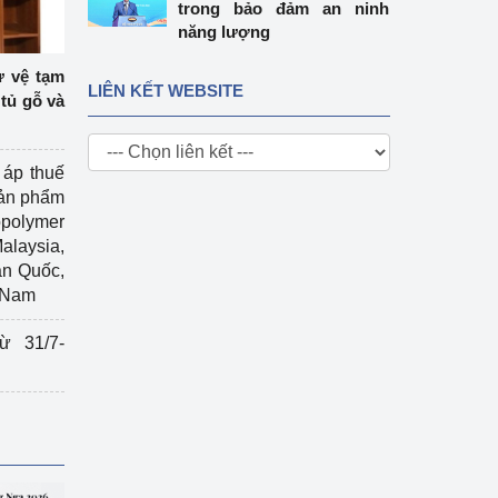
trong bảo đảm an ninh
năng lượng
ự vệ tạm
LIÊN KẾT WEBSITE
tủ gỗ và
 áp thuế
sản phẩm
polymer
Malaysia,
àn Quốc,
t Nam
ừ 31/7-