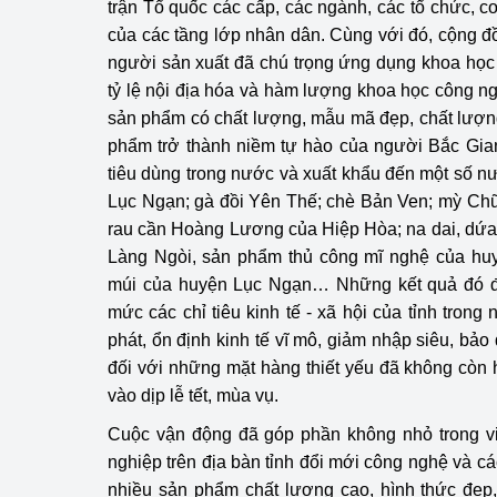
trận Tổ quốc các cấp, các ngành, các tổ chức, 
của các tầng lớp nhân dân. Cùng với đó, cộng đ
Phát triển công nghi
người sản xuất đã chú trọng ứng dụng khoa học
tỷ lệ nội địa hóa và hàm lượng khoa học công ng
Phát triển năng lượ
sản phẩm có chất lượng, mẫu mã đẹp, chất lượng 
phẩm trở thành niềm tự hào của người Bắc Gia
tiêu dùng trong nước và xuất khẩu đến một số nướ
Lục Ngạn; gà đồi Yên Thế; chè Bản Ven; mỳ Chũ
rau cần Hoàng Lương của Hiệp Hòa; na dai, dứ
Làng Ngòi, sản phẩm thủ công mĩ nghệ của hu
múi của huyện Lục Ngạn… Những kết quả đó đ
mức các chỉ tiêu kinh tế - xã hội của tỉnh tron
phát, ổn định kinh tế vĩ mô, giảm nhập siêu, bảo
đối với những mặt hàng thiết yếu đã không còn h
vào dịp lễ tết, mùa vụ.
Cuộc vận động đã góp phần không nhỏ trong vi
nghiệp trên địa bàn tỉnh đổi mới công nghệ và cá
nhiều sản phẩm chất lượng cao, hình thức đẹp