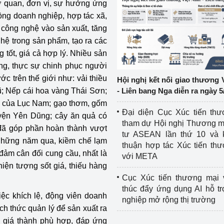
cơ quan, đơn vị, sự hưởng ứng
ồng doanh nghiệp, hợp tác xã,
ệp
Công nghiệp nền tảng
 công nghệ vào sản xuất, tăng
hệ trong sản phẩm, tạo ra các
ng
Chính sách
tốt, giá cả hợp lý. Nhiều sản
Sản xuất công nghiệp
ng, thực sự chinh phục người
c trên thế giới như: vải thiều
Hội nghị kết nối giao thương 
; Nếp cái hoa vàng Thái Sơn;
- Liên bang Nga diễn ra ngày 5
a của Lục Nam; gạo thơm, gốm
Đại diện Cục Xúc tiến th
yện Yên Dũng; cây ăn quả có
tham dự Hội nghị Thương m
ã góp phần hoàn thành vượt
tư ASEAN lần thứ 10 và 
g những năm qua, kiềm chế lạm
thuận hợp tác Xúc tiến th
 đảm cân đối cung cầu, nhất là
với META
iện tượng sốt giá, thiếu hàng
Cục Xúc tiến thương mại 
thúc đẩy ứng dụng AI hỗ t
ệc khích lệ, động viên doanh
nghiệp mở rộng thị trường
ch thức quản lý để sản xuất ra
, giá thành phù hợp, đáp ứng