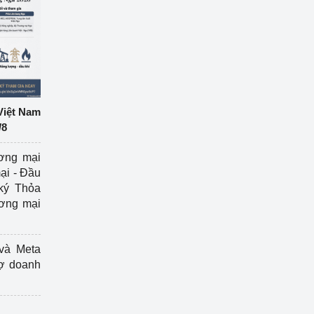
Việt Nam
/8
ương mại
ại - Đầu
ký Thỏa
ương mại
và Meta
rợ doanh