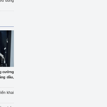
iêu dùng
ng cường
ăng dầu,
riển khai