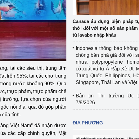
Cơ sở sản xuất, sửa chữa chai chứa 
LPG
 và đổi mới sáng 
Canada áp dụng biện pháp t
Tổ chức huấn luyện, bồi dưỡng 
thời đối với một số sản phẩm 
nghiệp vụ kiểm định kỹ thuật an toàn 
tủ lavabo nhập khẩu
lao động
Indonesia thông báo không
Video bảo vệ môi trường
chống bán phá giá đối với 
nhựa polypropylene homo
tưởng của Đảng
Album ảnh bảo vệ môi trường
, tại các siêu thị, trung tâm
có xuất xứ từ Ả Rập Xê Út, 
Trung Quốc, Philippines, H
ạt trên 95%; tại các chợ trung
ời dân
Văn bản về môi trường
Singapore, Thái Lan và Việ
t trong nước khoảng 90%. Qua
hực, thực phẩm, thực phẩm chế
Đọc báo giúp bạn
Khu vực miền Bắc
Bản tin Thị trường Úc t
hị trường, lựa chọn của người
7/8/2026
ài
Khu vực miền Trung
Hiệp định EVFTA
gốc nội địa, qua đó góp phần
 của tỉnh.
ớc
Khu vực miền Nam
Thị trường châu Á – châu Phi
ĐỊA PHƯƠNG
hàng Việt Nam” đã nhận được
đưa nghị quyết 
Thị trường châu Âu – châu Mỹ
của các cấp chính quyền, Mặt
g vào cuộc sống