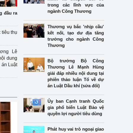
trong các lĩnh vực của
ngành Công Thương
g đầu ra
Thương vụ bắc 'nhịp cầu'
 tiêu thụ
kết nối, tạo dư địa tăng
trưởng cho ngành Công
Thương
ương Lê
nội dung
Bộ trưởng Bộ Công
án Luật
Thương Lê Mạnh Hùng
giải đáp nhiều nội dung tại
phiên thảo luận Tổ về dự
án Luật Dầu khí (sửa đổi)
Ủy ban Cạnh tranh Quốc
gia phổ biến Luật Bảo vệ
quyền lợi người tiêu dùng
Phát huy vai trò ngoại giao