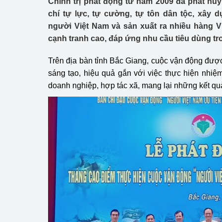
Chính trị phát động từ năm 2009 đã phát hu
Công Thương - Công
chí tự lực, tự cường, tự tôn dân tộc, xây 
người Việt Nam và sản xuất ra nhiều hàng V
Chuyển đổi số
cạnh tranh cao, đáp ứng nhu cầu tiêu dùng tr
Lịch sử phát triển
Trên địa bàn tỉnh Bắc Giang, cuộc vận động được
Bản tin Thị trường 
sáng tạo, hiệu quả gắn với việc thực hiện nhiệm
doanh nghiệp, hợp tác xã, mang lại những kết quả
Phát triển nguồn nhâ
Phát triển bền vững
Tổ chức kiểm định
Văn hóa ngành Côn
Tái cơ cấu ngành 
Quản lý thị trường
Sử dụng năng lượng 