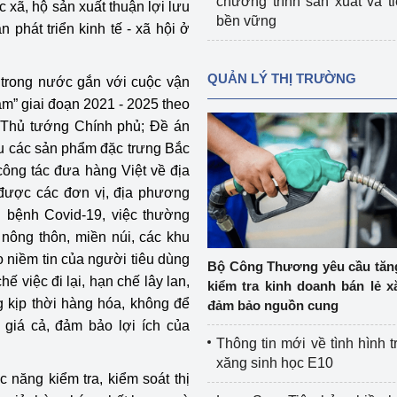
chương trình sản xuất và t
c xã, hộ sản xuất thuận lợi lưu
bền vững
 phát triển kinh tế - xã hội ở
QUẢN LÝ THỊ TRƯỜNG
g trong nước gắn với cuộc vận
m” giai đoạn 2021 - 2025 theo
 Thủ tướng Chính phủ; Đề án
ệu các sản phẩm đặc trưng Bắc
 công tác đưa hàng Việt về địa
được các đơn vị, địa phương
ch bệnh Covid-19, việc thường
nông thôn, miền núi, các khu
ạo niềm tin của người tiêu dùng
Bộ Công Thương yêu cầu tă
 việc đi lại, hạn chế lây lan,
kiểm tra kinh doanh bán lẻ x
kịp thời hàng hóa, không để
đảm bảo nguồn cung
 giá cả, đảm bảo lợi ích của
Thông tin mới về tình hình t
xăng sinh học E10
 năng kiểm tra, kiểm soát thị