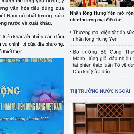
y mạnh mẽ lòng yêu nước, ý
 luận
Họp báo
dựng văn hóa tiêu dùng của
Nhãn lồng Hưng Yên mở rộn
iệt Nam có chất lượng, sức
Thông cáo báo chí
nhờ thương mại điện tử
ong nước và xuất khẩu.
Điểm báo
Thương mại điện tử tiếp sức
 triển khai với nhiều cách làm
nhãn lồng Hưng Yên
Nông Lâm Thủy sản
 vụ chính trị của địa phương,
 thiết thực.
Bộ trưởng Bộ Công Th
n lực
Mạnh Hùng giải đáp nhiều 
tại phiên thảo luận Tổ về dự 
Dầu khí (sửa đổi)
Tổ chức kiểm định kỹ thuật an toàn lao 
động thuộc thẩm quyền quản lý của 
THỊ TRƯỜNG NƯỚC NGOÀI
g Thương
Bộ Công Thương
Công Thương
Tổ chức được cấp GCN đăng ký, hoạt 
động kiểm định thiết bị, dụng cụ điện 
làm việc ở môi trường không có nguy 
hiểm khí, bụi nổ
tiết kiệm và 
Hiệu quả năng lượng