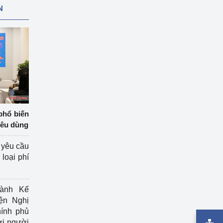
N
phổ biến
iêu dùng
 yêu cầu
loại phí
ành Kế
ện Nghị
ính phủ
ợi người