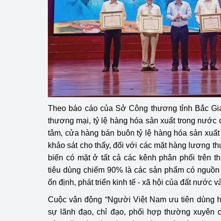
hiệu quả
Khoa học, công nghệ
tạo
Thông báo
Bảo vệ môi trường
Bảo vệ nền tảng tư 
Theo báo cáo của Sở Công thương tỉnh Bắc Giang
thương mại, tỷ lệ hàng hóa sản xuất trong nước đ
Doanh nghiệp - Ngư
tâm, cửa hàng bán buôn tỷ lệ hàng hóa sản xuấ
khảo sát cho thấy, đối với các mặt hàng lương t
Xúc tiến thương mại
biến có mặt ở tất cả các kênh phân phối trên t
Thị trường nước ngo
tiêu dùng chiếm 90% là các sản phẩm có nguồn 
ổn định, phát triển kinh tế - xã hội của đất nước và
Thị trường trong nư
Cuộc vận động “Người Việt Nam ưu tiên dùng 
Ngành Công Thương 
sự lãnh đạo, chỉ đạo, phối hợp thường xuyên 
Đại hội XIV của Đản