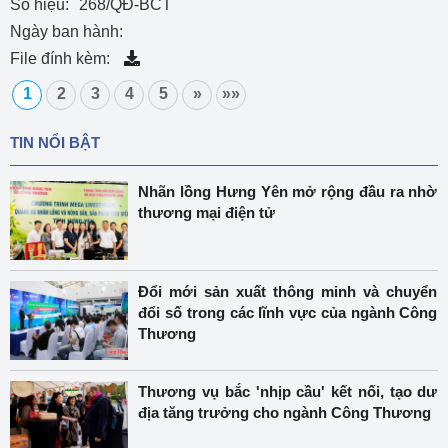
Số hiệu:
268/QĐ-BCT
Ngày ban hành:
File đính kèm:
1
2
3
4
5
»
»»
TIN NỔI BẬT
Nhãn lồng Hưng Yên mở rộng đầu ra nhờ
thương mại điện tử
Đổi mới sản xuất thông minh và chuyển
đổi số trong các lĩnh vực của ngành Công
Thương
Thương vụ bắc 'nhịp cầu' kết nối, tạo dư
địa tăng trưởng cho ngành Công Thương