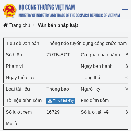
To
na
Trang chủ
Văn bản pháp luật
Tiêu đề văn bản
Thông báo tuyển dụng công chức năm 2
Số hiệu
77/TB-BCT
Cơ quan ban hành
Bộ
Phạm vi
Ngày ban hành
31
Ngày hiệu lực
Trạng thái
Đã
Loại tài liệu
Thông báo
Người ký
Vụ
Tài liệu đính kèm
File đính kèm
Tả
Tải về tại đây
Số lượt xem
16729
Số lượt tải về
31
Mô tả