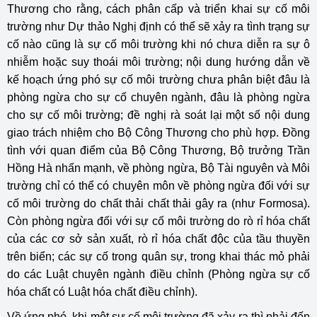
Thương cho rằng, cách phân cấp và triển khai sự cố môi
trường như Dự thảo Nghị định có thể sẽ xảy ra tình trạng sự
cố nào cũng là sự cố môi trường khi nó chưa diễn ra sự ô
nhiễm hoặc suy thoái môi trường; nội dung hướng dẫn về
kế hoạch ứng phó sự cố môi trường chưa phân biệt đâu là
phòng ngừa cho sự cố chuyên ngành, đâu là phòng ngừa
cho sự cố môi trường; đề nghị rà soát lại một số nội dung
giao trách nhiệm cho Bộ Công Thương cho phù hợp. Đồng
tình với quan điểm của Bộ Công Thương, Bộ trưởng Trần
Hồng Hà nhấn mạnh, về phòng ngừa, Bộ Tài nguyên và Môi
trường chỉ có thể có chuyên môn về phòng ngừa đối với sự
cố môi trường do chất thải chất thải gây ra (như Formosa).
Còn phòng ngừa đối với sự cố môi trường do rò rỉ hóa chất
của các cơ sở sản xuất, rò rỉ hóa chất độc của tầu thuyền
trên biển; các sự cố trong quân sự, trong khai thác mỏ phải
do các Luật chuyên ngành điều chỉnh (Phòng ngừa sự cố
hóa chất có Luật hóa chất điều chỉnh).
Về ứng phó, khi một sự cố môi trường đã xảy ra thì phải đến