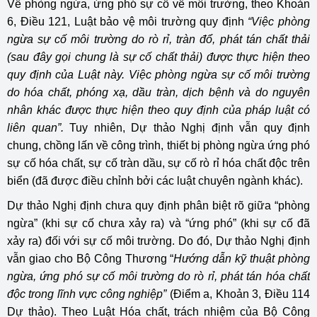
Về phòng ngừa, ứng phó sự cố về môi trường, theo Khoản
6, Điều 121, Luật bảo vệ môi trường quy định
“Việc phòng
ngừa sự cố môi trường do rò rỉ, tràn đổ, phát tán chất thải
(sau đây gọi chung là sự cố chất thải) được thực hiện theo
quy định của Luật này. Việc phòng ngừa sự cố môi trường
do hóa chất, phóng xạ, dầu tràn, dịch bệnh và do nguyên
nhân khác được thực hiện theo quy định của pháp luật có
liên quan”.
Tuy nhiên, Dự thảo Nghị định vẫn quy định
chung, chồng lấn về công trình, thiết bị phòng ngừa ứng phó
sự cố hóa chất, sự cố tràn dầu, sự cố rò rỉ hóa chất độc trên
biển (đã được điều chỉnh bởi các luật chuyên ngành khác).
Dự thảo Nghị định chưa quy định phân biệt rõ giữa “phòng
ngừa” (khi sự cố chưa xảy ra) và “ứng phó” (khi sự cố đã
xảy ra) đối với sự cố môi trường. Do đó, Dự thảo Nghị định
vẫn giao cho Bộ Công Thương “
Hướng dẫn kỹ thuật phòng
ngừa, ứng phó sự cố môi trường do rò rỉ, phát tán hóa chất
độc trong lĩnh vực công nghiệp”
(Điểm a, Khoản 3, Điều 114
Dự thảo). Theo Luật Hóa chất, trách nhiệm của Bộ Công