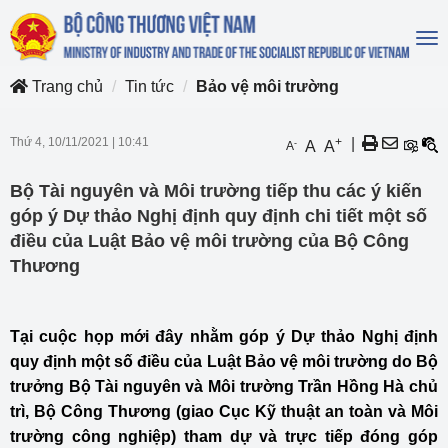
To
na
Trang chủ
Tin tức
Bảo vệ môi trường
Thứ 4, 10/11/2021
|
10:41
+
|
-
A
A
A
Bộ Tài nguyên và Môi trường tiếp thu các ý kiến
góp ý Dự thảo Nghị định quy định chi tiết một số
điều của Luật Bảo vệ môi trường của Bộ Công
Thương
Tại cuộc họp mới đây nhằm góp ý Dự thảo Nghị định
quy định một số điều của Luật Bảo vệ môi trường do Bộ
trưởng Bộ Tài nguyên và Môi trường Trần Hồng Hà chủ
trì, Bộ Công Thương (giao Cục Kỹ thuật an toàn và Môi
trường công nghiệp) tham dự và trực tiếp đóng góp