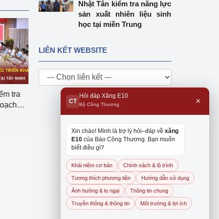
Nhật Tân kiểm tra năng lực
sản xuất nhiên liệu sinh
học tại miền Trung
LIÊN KẾT WEBSITE
i theo
Doanh nghiệp xuất khẩu:
Bộ Công Thương lấy 
Hỏi đáp Xăng E10
×
CT
̂̉y cho
Cuộc chuyển mình từ hội
để hoàn thiện quy địn
Bộ Công Thương
chợ đến dữ liệu
kinh doanh xăng dầu
Xin chào! Mình là trợ lý hỏi–đáp về
xăng
E10
của Báo Công Thương. Bạn muốn
biết điều gì?
Khái niệm cơ bản
Chính sách & lộ trình
Tương thích phương tiện
Hướng dẫn sử dụng
Ảnh hưởng & lo ngại
Thông tin chung
Truyền thông & thông tin
Môi trường & lợi ích