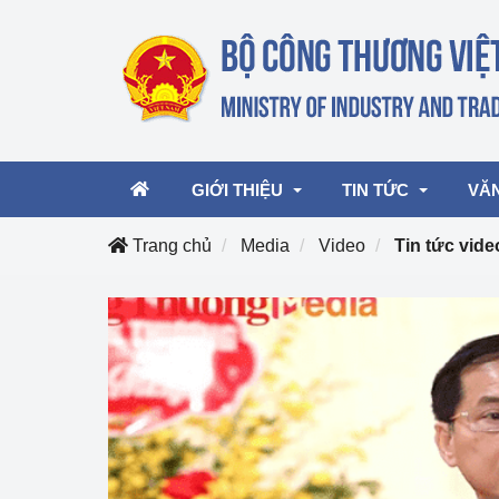
GIỚI THIỆU
TIN TỨC
VĂ
Trang chủ
Media
Video
Tin tức vide
Lãnh đạo Bộ
Hoạt động
Văn 
Chức năng nhiệm vụ
Giải thưởng Công n
Văn 
mại, Dịch vụ Việt N
Cơ cấu tổ chức
Văn 
Công Thương 57
Hoạt động của Bộ t