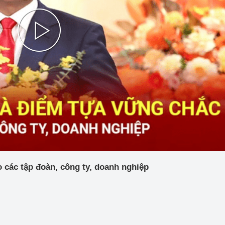
 luận
Họp báo
Thông cáo báo chí
Play
Điểm báo
Nông Lâm Thủy sản
Video
n lực
Tổ chức kiểm định kỹ thuật an toàn lao 
động thuộc thẩm quyền quản lý của 
g Thương
Bộ Công Thương
các tập đoàn, công ty, doanh nghiệp
Công Thương
Tổ chức được cấp GCN đăng ký, hoạt 
động kiểm định thiết bị, dụng cụ điện 
làm việc ở môi trường không có nguy 
hiểm khí, bụi nổ
tiết kiệm và 
Hiệu quả năng lượng