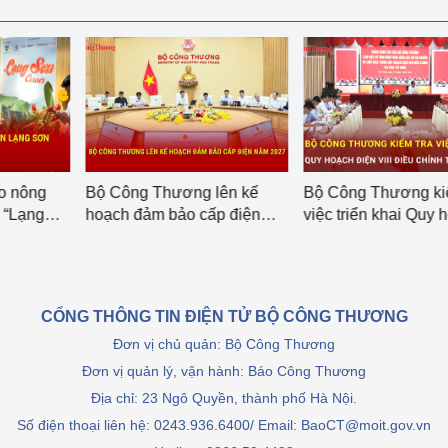
Cơ sở sản xuất, sửa chữa chai chứa 
LPG
 và đổi mới sáng 
Tổ chức huấn luyện, bồi dưỡng 
nghiệp vụ kiểm định kỹ thuật an toàn 
lao động
Video bảo vệ môi trường
ên kế
Bộ Công Thương kiểm tra
Xúc tiến thương mạ
tưởng của Đảng
Album ảnh bảo vệ môi trường
p điện
việc triển khai Quy hoạch
chuỗi giá trị: Lực đa
Điện VIII điều chỉnh tại Tây
xuất khẩu 'về đích'
ời dân
Văn bản về môi trường
Ninh
Đọc báo giúp bạn
Khu vực miền Bắc
CỔNG THÔNG TIN ĐIỆN TỬ BỘ CÔNG THƯƠNG
ài
Khu vực miền Trung
Hiệp định EVFTA
Đơn vị chủ quản: Bộ Công Thương
Đơn vị quản lý, vận hành: Báo Công Thương
ớc
Khu vực miền Nam
Thị trường châu Á – châu Phi
Địa chỉ: 23 Ngô Quyền, thành phố Hà Nội.
đưa nghị quyết 
Thị trường châu Âu – châu Mỹ
Số điện thoại liên hệ: 0243.936.6400/ Email: BaoCT@moit.gov.vn
g vào cuộc sống