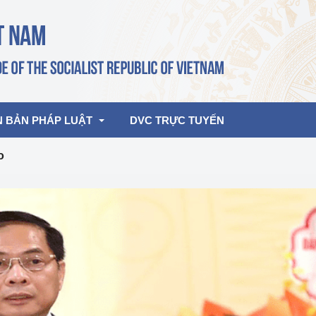
N BẢN PHÁP LUẬT
DVC TRỰC TUYẾN
o
bản pháp quy
Hoạt động của lãnh đạo Đảng, Nhà 
nước
ghiệp, Thương 
bản điều hành
am 2026
Hoạt động của Lãnh đạo Bộ
bản hợp nhất
Hoạt động của các đơn vị
rưởng