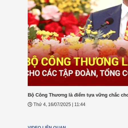
Công Thương - Công
Chuyển đổi số
Lịch sử phát triển
Bản tin Thị trường 
Phát triển nguồn nhâ
Phát triển bền vững
Tổ chức kiểm định
Văn hóa ngành Côn
Bộ Công Thương là điểm tựa vững chắc cho 
Tái cơ cấu ngành 
Thứ 4, 16/07/2025
|
11:44
Quản lý thị trường
Sử dụng năng lượng 
VIDEO LIÊN QUAN