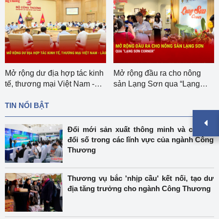
 dư địa hợp tác kinh
Mở rộng đầu ra cho nông
Bộ Công
ơng mại Việt Nam -
sản Lạng Sơn qua “Lạng
hoạch đ
Sơn corner”
năm 20
TIN NỔI BẬT
Đổi mới sản xuất thông minh và chuyển
đổi số trong các lĩnh vực của ngành Công
Thương
Thương vụ bắc 'nhịp cầu' kết nối, tạo dư
địa tăng trưởng cho ngành Công Thương