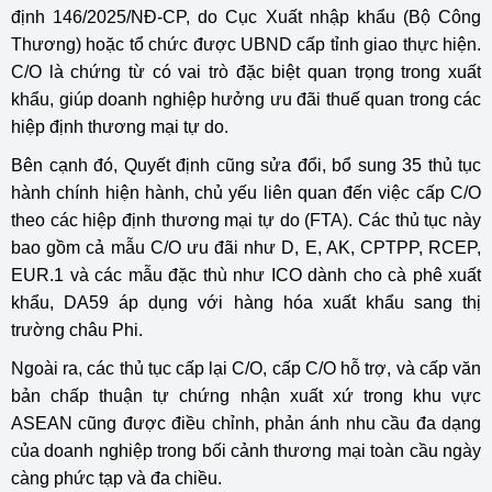
định 146/2025/NĐ-CP, do Cục Xuất nhập khẩu (Bộ Công
Thương) hoặc tổ chức được UBND cấp tỉnh giao thực hiện.
C/O là chứng từ có vai trò đặc biệt quan trọng trong xuất
khẩu, giúp doanh nghiệp hưởng ưu đãi thuế quan trong các
hiệp định thương mại tự do.
Bên cạnh đó, Quyết định cũng sửa đổi, bổ sung 35 thủ tục
hành chính hiện hành, chủ yếu liên quan đến việc cấp C/O
theo các hiệp định thương mại tự do (FTA). Các thủ tục này
bao gồm cả mẫu C/O ưu đãi như D, E, AK, CPTPP, RCEP,
EUR.1 và các mẫu đặc thù như ICO dành cho cà phê xuất
khẩu, DA59 áp dụng với hàng hóa xuất khẩu sang thị
trường châu Phi.
Ngoài ra, các thủ tục cấp lại C/O, cấp C/O hỗ trợ, và cấp văn
bản chấp thuận tự chứng nhận xuất xứ trong khu vực
ASEAN cũng được điều chỉnh, phản ánh nhu cầu đa dạng
của doanh nghiệp trong bối cảnh thương mại toàn cầu ngày
càng phức tạp và đa chiều.