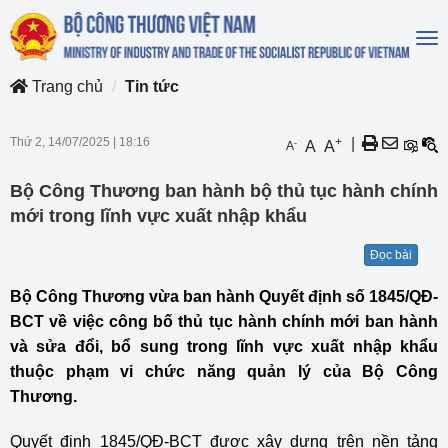
To
na
Trang chủ
Tin tức
Thứ 2, 14/07/2025
|
18:16
+
|
-
A
A
A
Bộ Công Thương ban hành bộ thủ tục hành chính
mới trong lĩnh vực xuất nhập khẩu
Đọc bài
Bộ Công Thương vừa ban hành Quyết định số 1845/QĐ-
BCT về việc công bố thủ tục hành chính mới ban hành
và sửa đổi, bổ sung trong lĩnh vực xuất nhập khẩu
thuộc phạm vi chức năng quản lý của Bộ Công
Thương.
Quyết định 1845/QĐ-BCT được xây dựng trên nền tảng