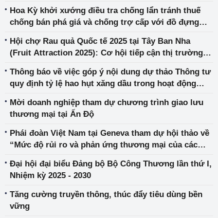
Hoa Kỳ khởi xướng điều tra chống lẩn tránh thuế
chống bán phá giá và chống trợ cấp với đồ đựng
bằng nhôm có xuất xứ từ Việt Nam
Hội chợ Rau quả Quốc tế 2025 tại Tây Ban Nha
(Fruit Attraction 2025): Cơ hội tiếp cận thị trường
quốc tế và kết nối kinh doanh
Thông báo về việc góp ý nội dung dự thảo Thông tư
quy định tỷ lệ hao hụt xăng dầu trong hoạt động
kinh doanh xăng dầu
Mời doanh nghiệp tham dự chương trình giao lưu
thương mại tại Ấn Độ
Phái đoàn Việt Nam tại Geneva tham dự hội thảo về
“Mức độ rủi ro và phản ứng thương mại của các
nước đối với việc thuế quan gia tăng” do Quỹ St
Đại hội đại biểu Đảng bộ Bộ Công Thương lần thứ I,
Gallen tổ chức
Nhiệm kỳ 2025 - 2030
Tăng cường truyền thông, thúc đẩy tiêu dùng bền
vững