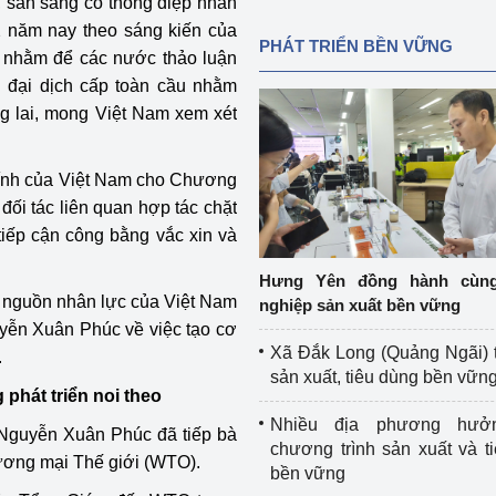
, sẵn sàng có thông điệp nhân
 năm nay theo sáng kiến của
PHÁT TRIỂN BỀN VỮNG
 nhằm để các nước thảo luận
g
đại dịch
cấp toàn cầu nhằm
g lai, mong Việt Nam xem xét
ính của Việt Nam cho Chương
đối tác liên quan hợp tác chặt
tiếp cận công bằng vắc xin và
Hưng Yên đồng hành cùn
nguồn nhân lực của Việt Nam
nghiệp sản xuất bền vững
uyễn Xuân Phúc về việc tạo cơ
Xã Đắk Long (Quảng Ngãi) 
.
sản xuất, tiêu dùng bền vữn
phát triển noi theo
Nhiều địa phương hưở
c Nguyễn Xuân Phúc đã tiếp bà
chương trình sản xuất và t
ương mại Thế giới (WTO).
bền vững