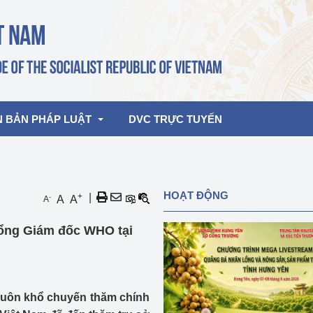
N BẢN PHÁP LUẬT
DVC TRỰC TUYẾN
bản pháp quy
Hoạt động của lãnh đạo Đảng, Nhà 
HOẠT ĐỘNG
+
|
-
A
A
A
nước
ghiệp, Thương 
bản điều hành
ổng Giám đốc WHO tại
am 2026
Hoạt động của Lãnh đạo Bộ
bản hợp nhất
Hoạt động của các đơn vị
rưởng
khuôn khổ chuyến thăm chính