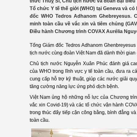
thức Thuỵ Sĩ, Chủ tịch nước và đoàn đại biểu
Công Thương - Công
Tổ chức Y tế thế giới (WHO) tại Geneva và có
đốc WHO Tedros Adhanom Ghebreyesus. C
Chuyển đổi số
minh toàn cầu về vắc xin và tiêm chủng (GAV
Lịch sử phát triển
Điều hành Chương trình COVAX Aurélia Nguy
Bản tin Thị trường 
Tổng Giám đốc Tedros Adhanom Ghenbreyesus
tịch nước cùng đoàn Việt Nam đã dành thời gian
Phát triển nguồn nhâ
Chủ tịch nước
Nguyễn Xuân Phúc
đánh giá cao
Phát triển bền vững
của WHO trong lĩnh vực y tế toàn cầu, đưa ra cá
cung cấp hỗ trợ kỹ thuật, giúp các nước giải qu
Tổ chức kiểm định
tăng cường năng lực ứng phó dịch bệnh.
Văn hóa ngành Côn
Việt Nam ủng hộ những nỗ lực của Chương trì
vắc xin Covid-19) và các tổ chức vận hành CO
Tái cơ cấu ngành 
trong thúc đẩy tiếp cận công bằng, bình đẳng và 
toàn cầu.
Quản lý thị trường
Sử dụng năng lượng 