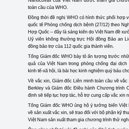
Nanocovax của Việt Nam được tham gia chươn
toàn cầu của WHO.
Đồng thời đề nghị WHO có hình thức phối hợp 
quốc tế Phòng chống dịch bệnh (27/12) theo Ngh
Hợp Quốc
– đây là sáng kiến do Việt Nam đề xướ
Uỷ viên không thường trực Hội đồng Bảo an 
đồng bảo trợ của 112 quốc gia thành viên.
Tổng Giám đốc WHO bày tỏ ấn tượng trước nhữn
quả của Việt Nam trong phòng chống đại dịch C
kinh tế-xã hội, là bài học kinh nghiệm quý báu ch
Về vắc xin, Giám đốc Liên minh toàn cầu về vắc 
Berkley và Giám đốc Điều hành Chương trình
định sẽ tiếp tục hợp tác, hỗ trợ cung cấp vắc xin 
Tổng Giám đốc WHO ủng hộ ý tưởng biến Việt 
về sản xuất vắc xin, sẽ trao đổi với bộ phận kỹ t
Việt Nam sản xuất tham gia chương trình thử ng