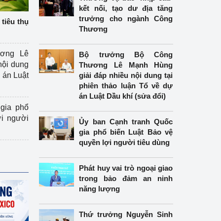
kết nối, tạo dư địa tăng
trưởng cho ngành Công
tiêu thụ
Thương
ương Lê
Bộ trưởng Bộ Công
nội dung
Thương Lê Mạnh Hùng
án Luật
giải đáp nhiều nội dung tại
phiên thảo luận Tổ về dự
án Luật Dầu khí (sửa đổi)
gia phổ
ợi người
Ủy ban Cạnh tranh Quốc
gia phổ biến Luật Bảo vệ
quyền lợi người tiêu dùng
Phát huy vai trò ngoại giao
trong bảo đảm an ninh
năng lượng
Thứ trưởng Nguyễn Sinh