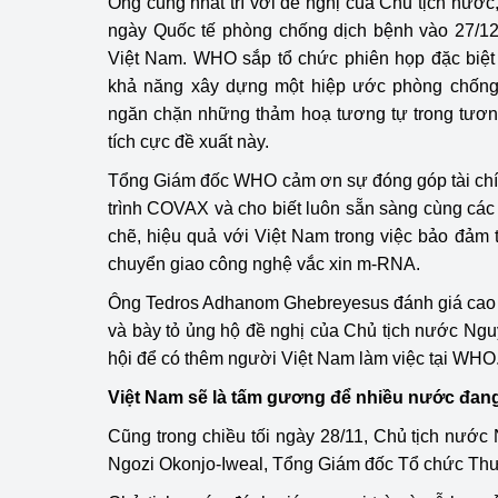
Ông cũng nhất trí với đề nghị của Chủ tịch nước
ngày Quốc tế phòng chống dịch bệnh vào 27/12
Việt Nam. WHO sắp tổ chức phiên họp đặc biệt
khả năng xây dựng một hiệp ước phòng chốn
ngăn chặn những thảm hoạ tương tự trong tươn
tích cực đề xuất này.
Tổng Giám đốc WHO cảm ơn sự đóng góp tài ch
trình COVAX và cho biết luôn sẵn sàng cùng các 
chẽ, hiệu quả với Việt Nam trong việc bảo đảm 
chuyển giao công nghệ vắc xin m-RNA.
Ông Tedros Adhanom Ghebreyesus đánh giá cao 
và bày tỏ ủng hộ đề nghị của Chủ tịch nước Ng
hội để có thêm người Việt Nam làm việc tại WHO
Việt Nam sẽ là tấm gương để nhiều nước đang 
Cũng trong chiều tối ngày 28/11, Chủ tịch nướ
Ngozi Okonjo-Iweal, Tổng Giám đốc Tổ chức Th