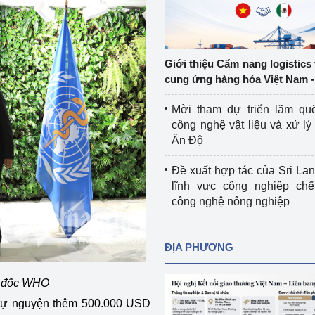
Cơ sở sản xuất, sửa chữa chai chứa 
LPG
 và đổi mới sáng 
Tổ chức huấn luyện, bồi dưỡng 
Giới thiệu Cẩm nang logistics
nghiệp vụ kiểm định kỹ thuật an toàn 
cung ứng hàng hóa Việt Nam -
lao động
Mời tham dự triển lãm qu
Video bảo vệ môi trường
công nghệ vật liệu và xử lý 
Ấn Độ
tưởng của Đảng
Album ảnh bảo vệ môi trường
Đề xuất hợp tác của Sri Lan
ời dân
Văn bản về môi trường
lĩnh vực công nghiệp chế
công nghệ nông nghiệp
Đọc báo giúp bạn
Khu vực miền Bắc
ài
Khu vực miền Trung
Hiệp định EVFTA
ĐỊA PHƯƠNG
ớc
Khu vực miền Nam
Thị trường châu Á – châu Phi
m đốc WHO
đưa nghị quyết 
Thị trường châu Âu – châu Mỹ
 tự nguyện thêm 500.000 USD
g vào cuộc sống