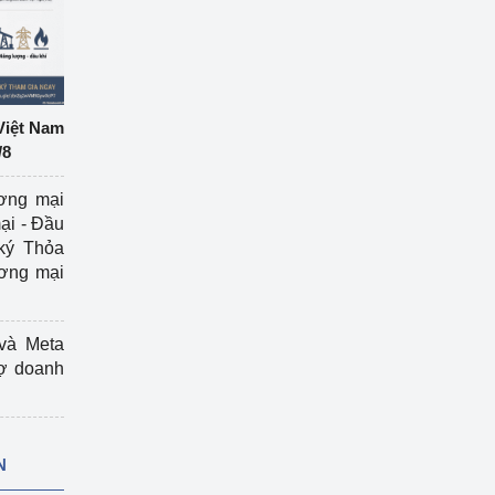
Việt Nam
/8
ương mại
ại - Đầu
ký Thỏa
ương mại
và Meta
rợ doanh
N