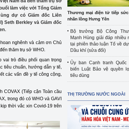
 Việt Nam đã đến thăm trụ sở
 luận
Họp báo
 buổi làm việc với Tổng Giám
Thương mại điện tử tiếp sức 
ùng dự có Giám đốc Liên
Thông cáo báo chí
nhãn lồng Hưng Yên
I) Seth Berkley và Giám đốc
Điểm báo
en.
Bộ trưởng Bộ Công Th
Mạnh Hùng giải đáp nhiều 
Nông Lâm Thủy sản
 hoan nghênh và cảm ơn Chủ
tại phiên thảo luận Tổ về dự 
 đến thăm trụ sở WHO.
Dầu khí (sửa đổi)
n lực
 vai trò điều phối quan trọng
Ủy ban Cạnh tranh Quốc 
c tiêu chuẩn, hướng dẫn y tế,
biến Luật Bảo vệ quyền l
yết các vấn đề y tế công cộng,
tiêu dùng
Tổ chức kiểm định kỹ thuật an toàn lao 
động thuộc thẩm quyền quản lý của 
g Thương
Bộ Công Thương
nh COVAX (Tiếp cận Toàn cầu
THỊ TRƯỜNG NƯỚC NGOÀI
VAX, trong đó có WHO và GAVI
Công Thương
Tổ chức được cấp GCN đăng ký, hoạt 
kịp thời vắc xin Covid-19 trên
động kiểm định thiết bị, dụng cụ điện 
làm việc ở môi trường không có nguy 
hiểm khí, bụi nổ
tiết kiệm và 
Hiệu quả năng lượng