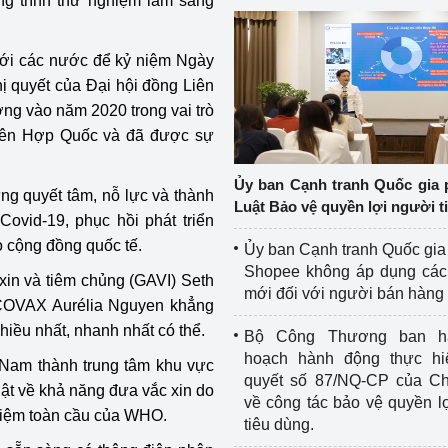
g trình thử nghiệm lâm sàng
với các nước để kỷ niệm Ngày
ị quyết của Đại hội đồng
Liên
ng vào năm 2020 trong vai trò
Liên Hợp Quốc và đã được sự
Ủy ban Cạnh tranh Quốc gia 
g quyết tâm, nỗ lực và thành
Luật Bảo vệ quyền lợi người t
ovid-19, phục hồi phát triển
o cộng đồng quốc tế.
Ủy ban Cạnh tranh Quốc gia
Shopee không áp dụng các 
xin và tiêm chủng (GAVI) Seth
mới đối với người bán hàng
 COVAX Aurélia Nguyen khẳng
nhiều nhất, nhanh nhất có thể.
Bộ Công Thương ban h
hoạch hành động thực hi
Nam thành trung tâm khu vực
quyết số 87/NQ-CP của Ch
huật về khả năng đưa vắc xin do
về công tác bảo vệ quyền l
hiệm toàn cầu của WHO.
tiêu dùng.