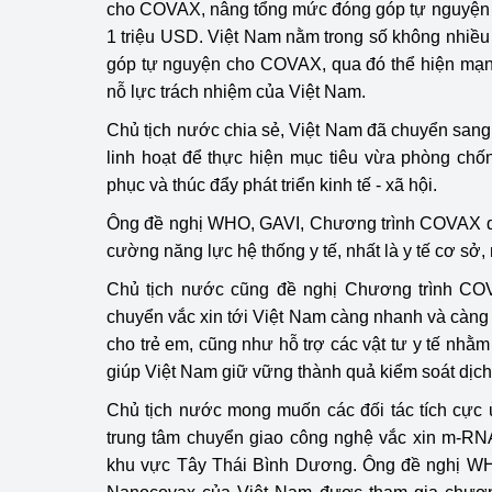
cho COVAX, nâng tổng mức đóng góp tự nguyện
1 triệu USD. Việt Nam nằm trong số không nhiều
Phát triển công nghi
góp tự nguyện cho COVAX, qua đó thể hiện mạnh
nỗ lực trách nhiệm của Việt Nam.
Phát triển năng lượ
Chủ tịch nước chia sẻ, Việt Nam đã chuyển sang 
linh hoạt để thực hiện mục tiêu vừa phòng chố
phục và thúc đẩy phát triển kinh tế - xã hội.
Ông đề nghị WHO, GAVI, Chương trình COVAX qu
cường năng lực hệ thống y tế, nhất là y tế cơ sở
Chủ tịch nước cũng đề nghị Chương trình COV
chuyển vắc xin tới Việt Nam càng nhanh và càng n
cho trẻ em, cũng như hỗ trợ các vật tư y tế nhằ
giúp Việt Nam giữ vững thành quả kiểm soát dịch
Chủ tịch nước mong muốn các đối tác tích cực 
trung tâm chuyển giao công nghệ vắc xin m-RNA
khu vực Tây Thái Bình Dương. Ông đề nghị WHO