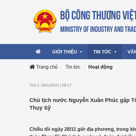
GIỚI THIỆU
TIN TỨC
VĂ
Trang chủ
Tin tức
Hoạt động
Lãnh đạo Bộ
Hoạt động
Văn 
Thứ 2, 29/11/2021
|
08:17
Chức năng nhiệm vụ
Giải thưởng Công n
Văn 
Chủ tịch nước Nguyễn Xuân Phúc gặp T
mại, Dịch vụ Việt N
Cơ cấu tổ chức
Văn 
Thụy Sỹ
Công Thương 57
Hoạt động của Bộ t
Chiều tối ngày 28/11 giờ địa phương, trong 