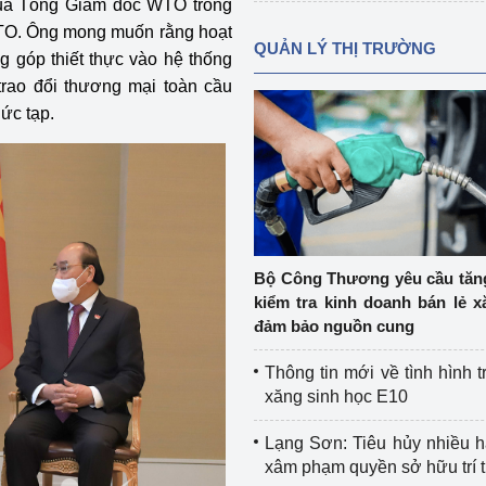
 của Tổng Giám đốc WTO trong
WTO. Ông mong muốn rằng hoạt
QUẢN LÝ THỊ TRƯỜNG
 góp thiết thực vào hệ thống
 trao đổi thương mại toàn cầu
ức tạp.
Bộ Công Thương yêu cầu tă
kiểm tra kinh doanh bán lẻ x
đảm bảo nguồn cung
Thông tin mới về tình hình t
xăng sinh học E10
Lạng Sơn: Tiêu hủy nhiều 
xâm phạm quyền sở hữu trí 