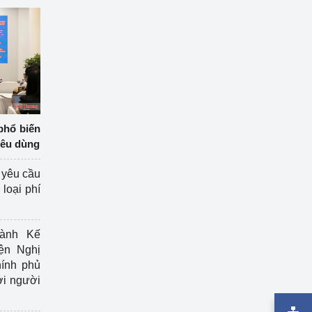
phổ biến
iêu dùng
 yêu cầu
loại phí
ành Kế
ện Nghị
ính phủ
ợi người