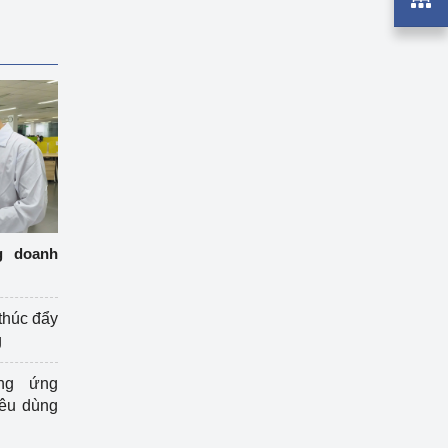
g doanh
thúc đẩy
g
ng ứng
iêu dùng