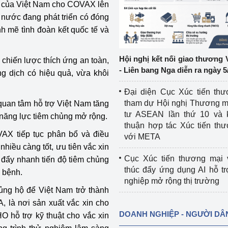
 của Việt Nam cho COVAX lên
 nước đang phát triển có đóng
ệp
Công nghiệp nền tảng
 mẽ tình đoàn kết quốc tế và
ng
Chính sách
Hội nghị kết nối giao thương 
chiến lược thích ứng an toàn,
Sản xuất công nghiệp
- Liên bang Nga diễn ra ngày 5
ng dịch có hiệu quả, vừa khôi
Đại diện Cục Xúc tiến th
tham dự Hội nghị Thương m
an tâm hỗ trợ Việt Nam tăng
tư ASEAN lần thứ 10 và 
, năng lực tiêm chủng mở rộng.
thuận hợp tác Xúc tiến th
AX tiếp tục phân bổ và điều
với META
hiều càng tốt, ưu tiên vắc xin
Cục Xúc tiến thương mại 
m đẩy nhanh tiến độ tiêm chủng
thúc đẩy ứng dụng AI hỗ t
 bệnh.
nghiệp mở rộng thị trường
ủng hộ để Việt Nam trở thành
, là nơi sản xuất vắc xin cho
DOANH NGHIỆP - NGƯỜI DÂ
 hỗ trợ kỹ thuật cho vắc xin