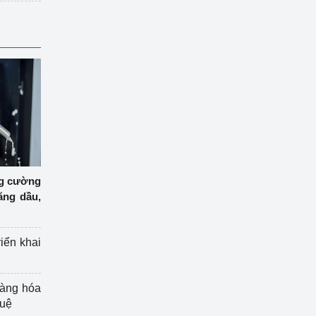
ng cường
ăng dầu,
riển khai
hàng hóa
tuệ