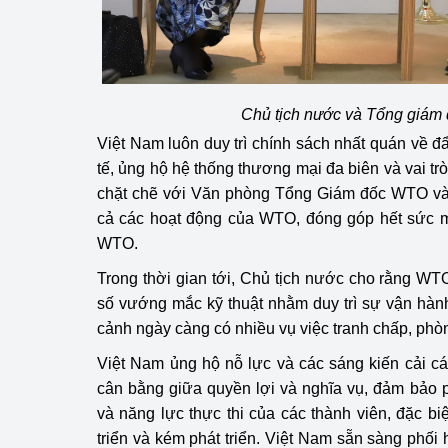
Chủ tịch nước và Tổng giám
Việt Nam luôn duy trì chính sách nhất quán về đ
tế, ủng hộ hệ thống thương mại đa biên và vai t
chặt chẽ với Văn phòng Tổng Giám đốc WTO và c
cả các hoạt động của WTO, đóng góp hết sức m
WTO.
Trong thời gian tới, Chủ tịch nước cho rằng WTO
số vướng mắc kỹ thuật nhằm duy trì sự vận hàn
cảnh ngày càng có nhiều vụ việc tranh chấp, phò
Việt Nam ủng hộ nỗ lực và các sáng kiến cải c
cân bằng giữa quyền lợi và nghĩa vụ, đảm bảo ph
và năng lực thực thi của các thành viên, đặc bi
triển và kém phát triển. Việt Nam sẵn sàng phối