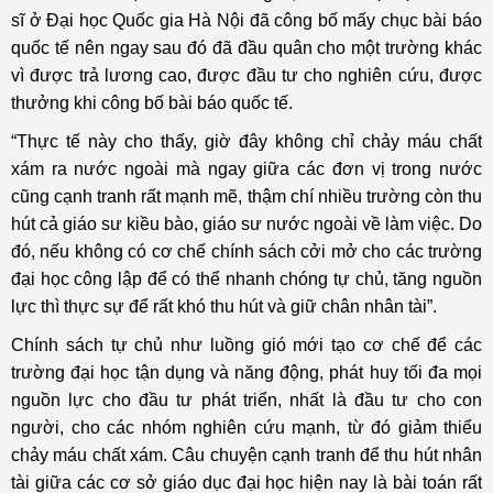
sĩ ở Đại học Quốc gia Hà Nội đã công bố mấy chục bài báo
quốc tế nên ngay sau đó đã đầu quân cho một trường khác
vì được trả lương cao, được đầu tư cho nghiên cứu, được
thưởng khi công bố bài báo quốc tế.
“Thực tế này cho thấy, giờ đây không chỉ chảy máu chất
xám ra nước ngoài mà ngay giữa các đơn vị trong nước
cũng cạnh tranh rất mạnh mẽ, thậm chí nhiều trường còn thu
hút cả giáo sư kiều bào, giáo sư nước ngoài về làm việc. Do
đó, nếu không có cơ chế chính sách cởi mở cho các trường
đại học công lập để có thể nhanh chóng tự chủ, tăng nguồn
lực thì thực sự để rất khó thu hút và giữ chân nhân tài”.
Chính sách tự chủ như luồng gió mới tạo cơ chế để các
trường đại học tận dụng và năng động, phát huy tối đa mọi
nguồn lực cho đầu tư phát triển, nhất là đầu tư cho con
người, cho các nhóm nghiên cứu mạnh, từ đó giảm thiểu
chảy máu chất xám. Câu chuyện cạnh tranh để thu hút nhân
tài giữa các cơ sở giáo dục đại học hiện nay là bài toán rất