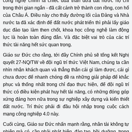
công nghệ chính là chiếc đũa thần đưa đất nước họ chỉ
trong thời gian ngắn - đã cất cánh trở thành con rồng, con hổ
của Châu Á. Điều này cho thấy đường lối của Đảng và Nhà
nước ta đã xác định để đất nước phát triển thì phải lấy giáo
dục đào tạo làm then chốt, khoa học công nghệ làm động
lực là hoàn toàn đúng đắn. Và đặc biệt vai trò của các trí
thức tài năng hết sức quan trọng.
Giáo sư Đức cho rằng, tới đây Chính phủ sẽ tổng kết Nghị
quyết 27-NQ/TW về đội ngũ trí thức Việt Nam, chúng ta cần
nhìn nhận khách quan và thẳng thắn cái gì làm được, cái gì
chưa được để nhanh chóng đề ra những giải pháp để khắc
phục và thống nhất trong chỉ đạo thực hiện, để đội ngũ trí
thức có điều kiện phát huy hết tài năng, có những đóng góp
xứng đáng hơn nữa trong sự nghiệp xây dựng và kiến thiết
đất nước. Trí thức phải đi đầu hội nhập trong cuộc cách
mạng công nghiệp 4.0 này.
Cuối cùng, Giáo sư Đức nhấn mạnh rằng, nhân tài không tự
nhiên mà có, cần phải phát hiện, đào tạo, bồi dưỡng, trọng