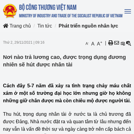
To
na
Trang chủ
Tin tức
Phát triển nguồn nhân lực
Thứ 2, 29/11/2021
|
09:16
+
|
-
A
A
A
Nơi nào trả lương cao, được trọng dụng đương
nhiên sẽ hút được nhân tài
Cách đây 5-7 năm đã xảy ra tình trạng chảy máu chất
xám ở một số trường đại học lớn nhưng giờ họ không
những giữ chân được mà còn chiêu mộ được người tài.
Thu hút,
trọng dụng nhân tài
ở nước ta là chủ trương đã
được Đảng, Nhà nước đặt ra và quan tâm từ lâu nhưng đến
nay vẫn là vấn đề thời sự và ngày càng trở nên cấp bách cả