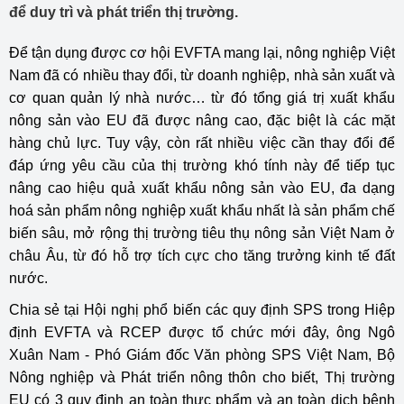
để duy trì và phát triển thị trường.
Để tận dụng được cơ hội EVFTA mang lại, nông nghiệp Việt
Nam đã có nhiều thay đổi, từ doanh nghiệp, nhà sản xuất và
cơ quan quản lý nhà nước… từ đó tổng giá trị xuất khẩu
nông sản vào EU đã được nâng cao, đặc biệt là các mặt
hàng chủ lực. Tuy vậy, còn rất nhiều việc cần thay đổi để
đáp ứng yêu cầu của thị trường khó tính này để tiếp tục
nâng cao hiệu quả xuất khẩu nông sản vào EU, đa dạng
hoá sản phẩm nông nghiệp xuất khẩu nhất là sản phẩm chế
biến sâu, mở rộng thị trường tiêu thụ nông sản Việt Nam ở
châu Âu, từ đó hỗ trợ tích cực cho tăng trưởng kinh tế đất
nước.
Chia sẻ tại Hội nghị phổ biến các quy định SPS trong Hiệp
định EVFTA và RCEP được tổ chức mới đây, ông Ngô
Xuân Nam - Phó Giám đốc Văn phòng SPS Việt Nam, Bộ
Nông nghiệp và Phát triển nông thôn cho biết, Thị trường
EU có 3 quy định an toàn thực phẩm và an toàn dịch bệnh