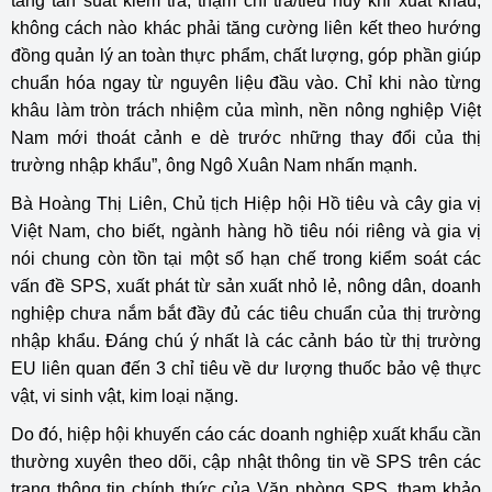
tăng tần suất kiểm tra, thậm chí trả/tiêu huỷ khi xuất khẩu,
không cách nào khác phải tăng cường liên kết theo hướng
đồng quản lý an toàn thực phẩm, chất lượng, góp phần giúp
chuẩn hóa ngay từ nguyên liệu đầu vào. Chỉ khi nào từng
khâu làm tròn trách nhiệm của mình, nền nông nghiệp Việt
Nam mới thoát cảnh e dè trước những thay đổi của thị
trường nhập khẩu”, ông Ngô Xuân Nam nhấn mạnh.
Bà Hoàng Thị Liên, Chủ tịch Hiệp hội Hồ tiêu và cây gia vị
Việt Nam, cho biết, ngành hàng hồ tiêu nói riêng và gia vị
nói chung còn tồn tại một số hạn chế trong kiểm soát các
vấn đề SPS, xuất phát từ sản xuất nhỏ lẻ, nông dân, doanh
nghiệp chưa nắm bắt đầy đủ các tiêu chuẩn của thị trường
nhập khẩu. Đáng chú ý nhất là các cảnh báo từ thị trường
EU liên quan đến 3 chỉ tiêu về dư lượng thuốc bảo vệ thực
vật, vi sinh vật, kim loại nặng.
Do đó, hiệp hội khuyến cáo các doanh nghiệp xuất khẩu cần
thường xuyên theo dõi, cập nhật thông tin về SPS trên các
trang thông tin chính thức của Văn phòng SPS, tham khảo