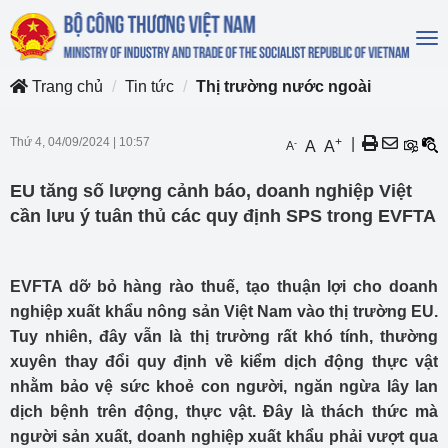
To
na
Trang chủ
Tin tức
Thị trường nước ngoài
Thứ 4, 04/09/2024
|
10:57
+
|
-
A
A
A
EU tăng số lượng cảnh báo, doanh nghiệp Việt
cần lưu ý tuân thủ các quy định SPS trong EVFTA
EVFTA dỡ bỏ hàng rào thuế, tạo thuận lợi cho doanh
nghiệp xuất khẩu nông sản Việt Nam vào thị trường EU.
Tuy nhiên, đây vẫn là thị trường rất khó tính, thường
xuyên thay đổi quy định về kiểm dịch động thực vật
nhằm bảo vệ sức khoẻ con người, ngăn ngừa lây lan
dịch bệnh trên động, thực vật. Đây là thách thức mà
người sản xuất, doanh nghiệp xuất khẩu phải vượt qua