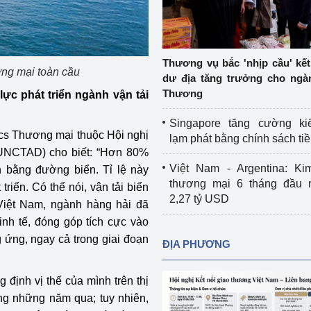
Cơ sở sản xuất, sửa chữa chai chứa 
LPG
 và đổi mới sáng 
Tổ chức huấn luyện, bồi dưỡng 
Thương vụ bắc 'nhịp cầu' kết 
ơng mại toàn cầu
nghiệp vụ kiểm định kỹ thuật an toàn 
dư địa tăng trưởng cho ng
lao động
Thương
ực phát triển ngành vận tải
Video bảo vệ môi trường
Singapore tăng cường ki
ics Thương mại thuộc Hội nghị
lạm phát bằng chính sách tiề
tưởng của Đảng
Album ảnh bảo vệ môi trường
(UNCTAD) cho biết: “Hơn 80%
Việt Nam - Argentina: Ki
 bằng đường biển. Tỉ lệ này
ời dân
Văn bản về môi trường
thương mại 6 tháng đầu 
riển. Có thể nói, vận tải biển
2,27 tỷ USD
Việt Nam, ngành hàng hải đã
Đọc báo giúp bạn
Khu vực miền Bắc
inh tế, đóng góp tích cực vào
ài
Khu vực miền Trung
Hiệp định EVFTA
g ứng, ngay cả trong giai đoạn
ĐỊA PHƯƠNG
ớc
Khu vực miền Nam
Thị trường châu Á – châu Phi
định vị thế của mình trên thị
đưa nghị quyết 
Thị trường châu Âu – châu Mỹ
ng những năm qua; tuy nhiên,
g vào cuộc sống