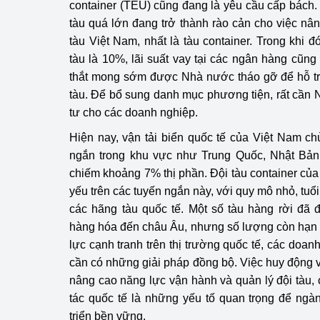
container (TEU) cũng đang là yêu cầu cấp bách. 
tàu quá lớn đang trở thành rào cản cho việc nâ
tàu Việt Nam, nhất là tàu container. Trong khi 
tàu là 10%, lãi suất vay tại các ngân hàng cũng
thắt mong sớm được Nhà nước tháo gỡ để hỗ trợ
tàu. Để bổ sung danh mục phương tiện, rất cần 
tư cho các doanh nghiệp.
Hiện nay, vận tải biển quốc tế của Việt Nam ch
ngắn trong khu vực như Trung Quốc, Nhật Bả
chiếm khoảng 7% thị phần. Đội tàu container củ
yếu trên các tuyến ngắn này, với quy mô nhỏ, tuổi
các hãng tàu quốc tế. Một số tàu hàng rời đã
hàng hóa đến châu Âu, nhưng số lượng còn hạn 
lực cạnh tranh trên thị trường quốc tế, các doan
cần có những giải pháp đồng bộ. Việc huy động v
nâng cao năng lực vận hành và quản lý đội tàu,
tác quốc tế là những yếu tố quan trọng để ngà
triển bền vững.