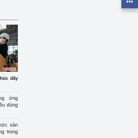
thúc đẩy
ng ứng
iêu dùng
hức sản
ng trong