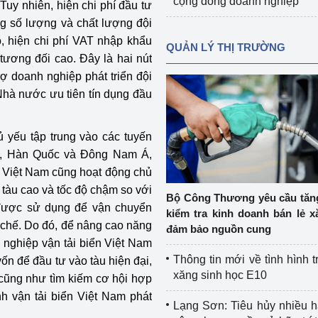
cộng đồng doanh nghiệp
Tuy nhiên, hiện chi phí đầu tư
ng số lượng và chất lượng đội
đó, hiện chi phí VAT nhập khẩu
QUẢN LÝ THỊ TRƯỜNG
 tương đối cao. Đây là hai nút
 doanh nghiệp phát triển đội
Nhà nước ưu tiên tín dụng đầu
ủ yếu tập trung vào các tuyến
n, Hàn Quốc và Đông Nam Á,
a Việt Nam cũng hoạt động chủ
 tàu cao và tốc độ chậm so với
Bộ Công Thương yêu cầu tă
 được sử dụng để vận chuyển
kiểm tra kinh doanh bán lẻ x
chế. Do đó, để nâng cao năng
đảm bảo nguồn cung
h nghiệp vận tải biển Việt Nam
Thông tin mới về tình hình t
ốn để đầu tư vào tàu hiện đại,
xăng sinh học E10
 cũng như tìm kiếm cơ hội hợp
nh vận tải biển Việt Nam phát
Lạng Sơn: Tiêu hủy nhiều 