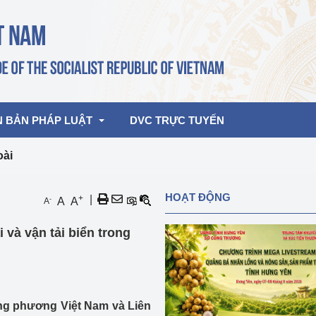
N BẢN PHÁP LUẬT
DVC TRỰC TUYẾN
oài
bản pháp quy
Hoạt động của lãnh đạo Đảng, Nhà 
HOẠT ĐỘNG
+
|
-
A
A
A
nước
ghiệp, Thương 
bản điều hành
 và vận tải biển trong
am 2026
Hoạt động của Lãnh đạo Bộ
bản hợp nhất
Hoạt động của các đơn vị
rưởng
g phương Việt Nam và Liên