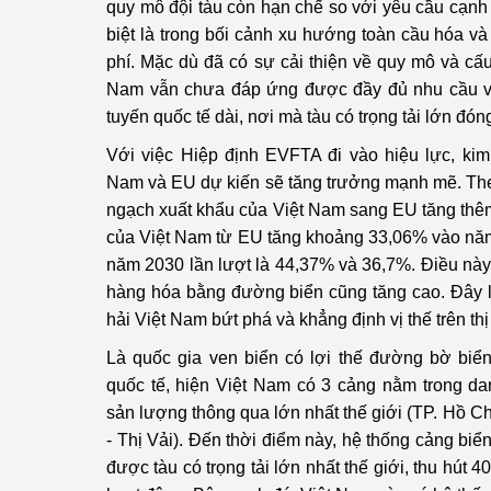
quy mô đội tàu còn hạn chế so với yêu cầu cạnh 
biệt là trong bối cảnh xu hướng toàn cầu hóa và
Phát triển công nghi
phí. Mặc dù đã có sự cải thiện về quy mô và cấu t
Nam vẫn chưa đáp ứng được đầy đủ nhu cầu v
Phát triển năng lượ
tuyến quốc tế dài, nơi mà tàu có trọng tải lớn đóng
Với việc Hiệp định EVFTA đi vào hiệu lực, ki
Nam và EU dự kiến sẽ tăng trưởng mạnh mẽ. Th
ngạch xuất khẩu của Việt Nam sang EU tăng th
của Việt Nam từ EU tăng khoảng 33,06% vào nă
năm 2030 lần lượt là 44,37% và 36,7%. Điều nà
hàng hóa bằng đường biển cũng tăng cao. Đây 
hải Việt Nam bứt phá và khẳng định vị thế trên thị
Là quốc gia ven biển có lợi thế đường bờ biển
quốc tế, hiện Việt Nam có 3 cảng nằm trong da
sản lượng thông qua lớn nhất thế giới (TP. Hồ C
- Thị Vải). Đến thời điểm này, hệ thống cảng biể
được tàu có trọng tải lớn nhất thế giới, thu hút 