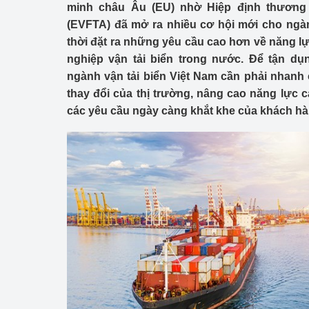
minh châu Âu (EU) nhờ Hiệp định thương
Công Thương - Công
(EVFTA) đã mở ra nhiều cơ hội mới cho ngà
Chuyển đổi số
thời đặt ra những yêu cầu cao hơn về năng l
nghiệp vận tải biển trong nước. Để tận dụ
Lịch sử phát triển
ngành vận tải biển Việt Nam cần phải nhanh
thay đổi của thị trường, nâng cao năng lực
Bản tin Thị trường 
các yêu cầu ngày càng khắt khe của khách hà
Phát triển nguồn nhâ
Phát triển bền vững
Tổ chức kiểm định
Văn hóa ngành Côn
Tái cơ cấu ngành 
Quản lý thị trường
Sử dụng năng lượng 