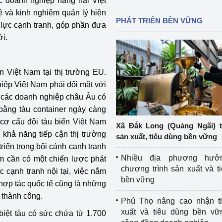
ác doanh nghiệp hàng hải Việt
 và kinh nghiệm quản lý hiện
PHÁT TRIỂN BỀN VỮNG
 lực cạnh tranh, góp phần đưa
ới.
 Việt Nam tại thị trường EU.
hiệp Việt Nam phải đối mặt với
ừ các doanh nghiệp châu Âu có
 bằng tàu container ngày càng
g cơ cấu đội tàu biển Việt Nam
Xã Đắk Long (Quảng Ngãi) 
 khả năng tiếp cận thị trường
sản xuất, tiêu dùng bền vững
triển trong bối cảnh cạnh tranh
Nhiều địa phương hưở
am cần có một chiến lược phát
chương trình sản xuất và t
c cạnh tranh nội tại, việc nắm
bền vững
hợp tác quốc tế cũng là những
 thành công.
Phú Thọ nâng cao nhận t
xuất và tiêu dùng bền vữ
c biệt tàu có sức chứa từ 1.700