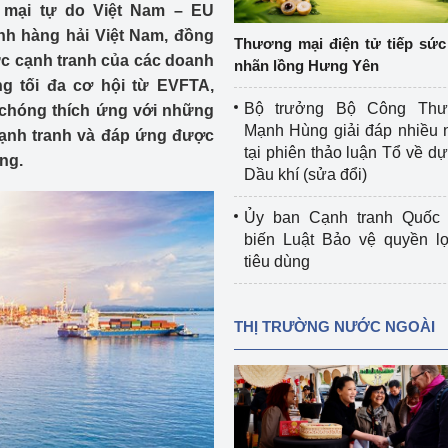
 mại tự do Việt Nam – EU
 luận
Họp báo
nh hàng hải Việt Nam, đồng
Thương mại điện tử tiếp sức 
Thông cáo báo chí
ực cạnh tranh của các doanh
nhãn lồng Hưng Yên
ng tối đa cơ hội từ EVFTA,
Điểm báo
Bộ trưởng Bộ Công Th
 chóng thích ứng với những
Mạnh Hùng giải đáp nhiều 
 cạnh tranh và đáp ứng được
Nông Lâm Thủy sản
tại phiên thảo luận Tổ về dự 
ng.
Dầu khí (sửa đổi)
n lực
Ủy ban Cạnh tranh Quốc 
biến Luật Bảo vệ quyền l
tiêu dùng
Tổ chức kiểm định kỹ thuật an toàn lao 
động thuộc thẩm quyền quản lý của 
g Thương
Bộ Công Thương
THỊ TRƯỜNG NƯỚC NGOÀI
Công Thương
Tổ chức được cấp GCN đăng ký, hoạt 
động kiểm định thiết bị, dụng cụ điện 
làm việc ở môi trường không có nguy 
hiểm khí, bụi nổ
tiết kiệm và 
Hiệu quả năng lượng