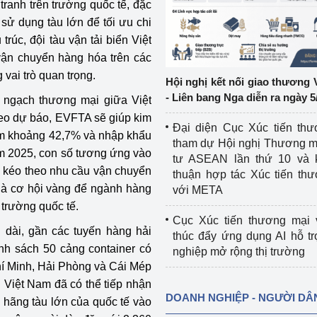
tranh trên trường quốc tế, đặc
 sử dụng tàu lớn để tối ưu chi
ệp
Công nghiệp nền tảng
rúc, đội tàu vận tải biển Việt
ận chuyển hàng hóa trên các
ng
Chính sách
 vai trò quan trọng.
Hội nghị kết nối giao thương 
Sản xuất công nghiệp
- Liên bang Nga diễn ra ngày 5
m ngạch thương mại giữa Việt
eo dự báo, EVFTA sẽ giúp kim
Đại diện Cục Xúc tiến th
êm khoảng 42,7% và nhập khẩu
tham dự Hội nghị Thương m
m 2025, con số tương ứng vào
tư ASEAN lần thứ 10 và 
y kéo theo nhu cầu vận chuyển
thuận hợp tác Xúc tiến th
là cơ hội vàng để ngành hàng
với META
 trường quốc tế.
Cục Xúc tiến thương mại 
 dài, gần các tuyến hàng hải
thúc đẩy ứng dụng AI hỗ t
nh sách 50 cảng container có
nghiệp mở rộng thị trường
hí Minh, Hải Phòng và Cái Mép
n Việt Nam đã có thể tiếp nhận
DOANH NGHIỆP - NGƯỜI DÂ
40 hãng tàu lớn của quốc tế vào