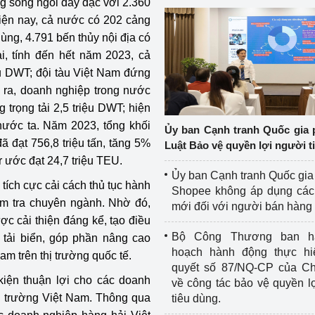
g sông ngòi dày đặc với 2.360
Hiện nay, cả nước có 202 cảng
ng, 4.791 bến thủy nội địa có
i, tính đến hết năm 2023, cả
iệu DWT; đội tàu Việt Nam đứng
 ra, doanh nghiệp trong nước
trọng tải 2,5 triệu DWT; hiện
ước ta. Năm 2023, tổng khối
Ủy ban Cạnh tranh Quốc gia 
 đạt 756,8 triệu tấn, tăng 5%
Luật Bảo vệ quyền lợi người t
 ước đạt 24,7 triệu TEU.
Ủy ban Cạnh tranh Quốc gia
tích cực cải cách thủ tục hành
Shopee không áp dụng các 
iểm tra chuyên ngành. Nhờ đó,
mới đối với người bán hàng
ợc cải thiện đáng kể, tạo điều
Bộ Công Thương ban h
n tải biển, góp phần nâng cao
hoạch hành động thực hi
m trên thị trường quốc tế.
quyết số 87/NQ-CP của Ch
iện thuận lợi cho các doanh
về công tác bảo vệ quyền l
hị trường Việt Nam. Thông qua
tiêu dùng.