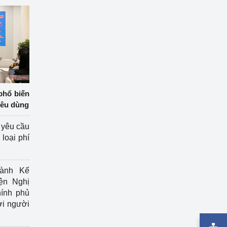
phổ biến
iêu dùng
 yêu cầu
loại phí
ành Kế
ện Nghị
ính phủ
ợi người