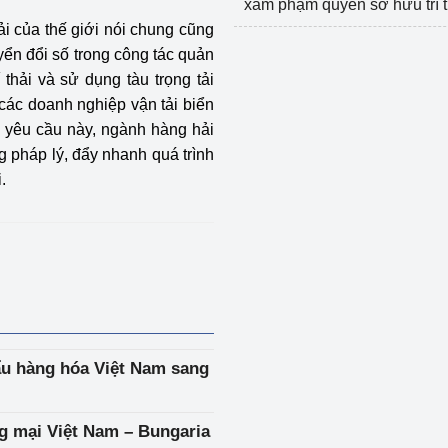
xâm phạm quyền sở hữu trí 
i của thế giới nói chung cũng
ển đổi số trong công tác quản
thải và sử dụng tàu trọng tải
 các doanh nghiệp vận tải biển
 yêu cầu này, ngành hàng hải
g pháp lý, đẩy nhanh quá trình
.
ẩu hàng hóa Việt Nam sang
ng mại Việt Nam – Bungaria