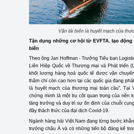
hiệu quả
Khoa học, công nghệ
tạo
Vận tải biển là huyết mạch của thư
Thông báo
Tận dụng những cơ hội từ EVFTA, tạo động l
biển
Bảo vệ môi trường
Theo ông Jan Hoffman - Trưởng Tiểu ban Logist
Bảo vệ nền tảng tư 
Liên Hiệp Quốc về Thương mại và Phát triển 
khối lượng hàng hoá quốc tế được vận chuyển
Doanh nghiệp - Ngư
thậm chí còn cao hơn tại các quốc gia đang phát t
là huyết mạch của thương mại toàn cầu”. Tại 
Xúc tiến thương mại
chứng minh là một trụ cột quan trọng của nền k
Thị trường nước ngo
tăng trưởng và duy trì sự ổn định của chuỗi cun
đầy thách thức của đại dịch Covid-19.
Thị trường trong nư
Ngành hàng hải Việt Nam đang từng bước khẳng 
Ngành Công Thương 
trường châu Á và có những tiến bộ đáng kể tro
Đại hội XIV của Đản