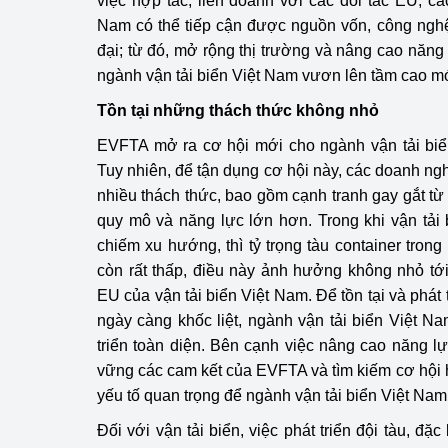
việc hợp tác, liên doanh với các đối tác EU, c
Nam có thể tiếp cận được nguồn vốn, công nghệ
đại; từ đó, mở rộng thị trường và nâng cao năng
ngành vận tải biển Việt Nam vươn lên tầm cao m
Tồn tại những thách thức không nhỏ
EVFTA mở ra cơ hội mới cho ngành vận tải biển
Tuy nhiên, để tận dụng cơ hội này, các doanh ng
nhiều thách thức, bao gồm cạnh tranh gay gắt t
quy mô và năng lực lớn hơn. Trong khi vận tải
chiếm xu hướng, thì tỷ trọng tàu container tron
còn rất thấp, điều này ảnh hưởng không nhỏ tới
EU của vận tải biển Việt Nam. Để tồn tại và phát 
ngày càng khốc liệt, ngành vận tải biển Việt N
triển toàn diện. Bên cạnh việc nâng cao năng lự
vững các cam kết của EVFTA và tìm kiếm cơ hội 
yếu tố quan trọng để ngành vận tải biển Việt Nam
Đối với vận tải biển, việc phát triển đội tàu, đặ