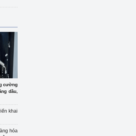
ng cường
ăng dầu,
riển khai
hàng hóa