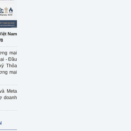
Việt Nam
/8
ương mại
ại - Đầu
ký Thỏa
ương mại
và Meta
rợ doanh
N