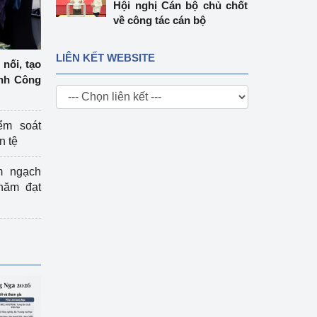
Hội nghị Cán bộ chủ chốt
về công tác cán bộ
LIÊN KẾT WEBSITE
nối, tạo
ành Công
ểm soát
n tệ
m ngạch
năm đạt