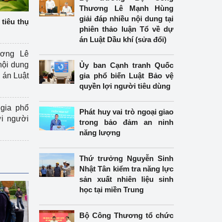
Thương Lê Mạnh Hùng
giải đáp nhiều nội dung tại
tiêu thụ
phiên thảo luận Tổ về dự
án Luật Dầu khí (sửa đổi)
ương Lê
nội dung
Ủy ban Cạnh tranh Quốc
án Luật
gia phổ biến Luật Bảo vệ
quyền lợi người tiêu dùng
gia phổ
Phát huy vai trò ngoại giao
ợi người
trong bảo đảm an ninh
năng lượng
Thứ trưởng Nguyễn Sinh
Nhật Tân kiểm tra năng lực
sản xuất nhiên liệu sinh
học tại miền Trung
Bộ Công Thương tổ chức