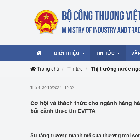
GIỚI THIỆU
TIN TỨC
VĂ
Trang chủ
Tin tức
Thị trường nước ng
Lãnh đạo Bộ
Hoạt động
Văn 
Thứ 4, 30/10/2024
|
10:32
Chức năng nhiệm vụ
Giải thưởng Công n
Văn 
Cơ hội và thách thức cho ngành hàng hải
mại, Dịch vụ Việt N
Cơ cấu tổ chức
Văn 
bối cảnh thực thi EVFTA
Công Thương 57
Hoạt động của Bộ t
Sự tăng trưởng mạnh mẽ của thương mại son