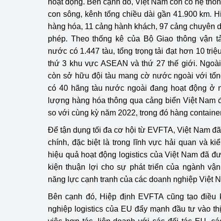
hoạt động. Bên cạnh đó, Việt Nam còn có hệ thốn
con sông, kênh tổng chiều dài gần 41.900 km. 
hàng hóa, 11 cảng hành khách, 97 cảng chuyên dù
phép. Theo thống kê của Bộ Giao thông vận tả
nước có 1.447 tàu, tổng trọng tải đạt hơn 10 tr
thứ 3 khu vực ASEAN và thứ 27 thế giới. Ngoài
còn sở hữu đội tàu mang cờ nước ngoài với tổng 
có 40 hãng tàu nước ngoài đang hoạt động ở n
lượng hàng hóa thông qua cảng biển Việt Nam đã
so với cùng kỳ năm 2022, trong đó hàng container
Để tận dụng tối đa cơ hội từ EVFTA, Việt Nam đã 
chính, đặc biệt là trong lĩnh vực hải quan và k
hiệu quả hoạt động logistics của Việt Nam đã đư
kiện thuận lợi cho sự phát triển của ngành vậ
năng lực cạnh tranh của các doanh nghiệp Việt Na
Bên cạnh đó, Hiệp định EVFTA cũng tạo điều k
nghiệp logistics của EU đẩy mạnh đầu tư vào t