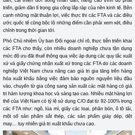
dân, cải thiện đời sống nhân dân, nâng cao trình độ phát
triển, giảm dần tỉ trọng gia công lắp ráp của nền kinh tế. Bên
cạnh những mặt thuận lợi, việc thực thi các FTA và các điều
ước quốc tế cũng bộc lộ những điểm cần phải xem xét, điều
chỉnh trong thời gian tới.
Phó Chủ nhiệm Ủy ban Đối ngoại chỉ rõ, thực tiễn triển khai
các FTA cho thấy, còn nhiều doanh nghiệp chưa tận dụng
mức độ ưu đãi thuế thông qua việc áp dụng các quy tắc xuất
xứ và giấy chứng nhận xuất xứ trong các FTA do các doanh
nghiệp Việt Nam chưa nâng cao giá trị gia tăng trên hàng
hóa xuất khẩu bằng việc đảm bảo nguồn nguyên liệu đầu
vào, chuyển từ gia công sang sản xuất các mặt hàng có giá
trị hàm lượng khoa học và sáng tạo cao. Nhiều mặt hàng lợi
thế của Việt Nam có tỷ lệ sử dụng C/O đạt từ 92-100% trong
các FTA như: ngô, lúa mì, giấy các loại, phân bón, ô tô tải,
một số sản phẩm sắt thép, các sản phẩm giày dép, dệt
may… tuy nhiên giá trị xuất khẩu chưa cao.