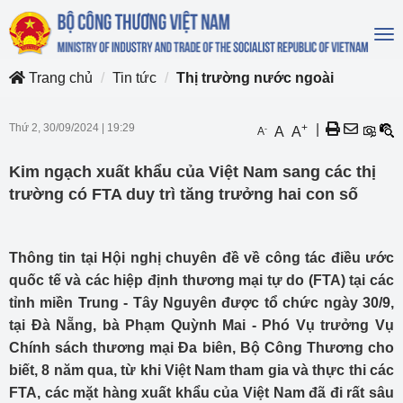
To
na
Trang chủ
Tin tức
Thị trường nước ngoài
Thứ 2, 30/09/2024
|
19:29
+
|
-
A
A
A
Kim ngạch xuất khẩu của Việt Nam sang các thị
trường có FTA duy trì tăng trưởng hai con số
Thông tin tại Hội nghị chuyên đề về công tác điều ước
quốc tế và các hiệp định thương mại tự do (FTA) tại các
tỉnh miền Trung - Tây Nguyên được tổ chức ngày 30/9,
tại Đà Nẵng, bà Phạm Quỳnh Mai - Phó Vụ trưởng Vụ
Chính sách thương mại Đa biên, Bộ Công Thương cho
biết, 8 năm qua, từ khi Việt Nam tham gia và thực thi các
FTA, các mặt hàng xuất khẩu của Việt Nam đã đi rất sâu