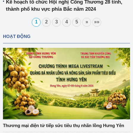
Kế hoạch tổ chức Hội nghị Công Thương 28 tỉnh,
thành phố khu vực phía Bắc năm 2024
1
2
3
4
5
»
»»
HOẠT ĐỘNG
Thương mại điện tử tiếp sức tiêu thụ nhãn lồng Hưng Yên