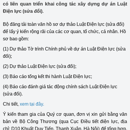
có liên quan triển khai công tác xây dựng dự án Luật
Điện lực (sửa đổi).
Bộ đăng tải toàn văn hồ sơ dự thảo Luật Điện lực (sửa đổi)
để lấy ý kiến rộng rãi của các cơ quan, tổ chức, cá nhân. Hồ
sơ bao gồm:
(1) Dự thảo Tờ trình Chính phủ về dự án Luật Điện lực (sửa
đổi);
(2) Dự thảo Luật Điện lực (sửa đổi);
(3) Báo cáo tổng kết thi hành Luật Điện lực;
(4) Báo cáo đánh giá tác động chính sách Luật Điện lực
(sửa đổi).
Chi tiết,
xem tại đây.
Ý kiến tham gia của Quý cơ quan, đơn vị xin gửi bằng văn
bản về Bộ Công Thương (qua Cục Điều tiết điện lực, địa
chỉ: D10 Khuất Duy Tiến, Thanh Xuân, Hà Nội) để tổng hợp,