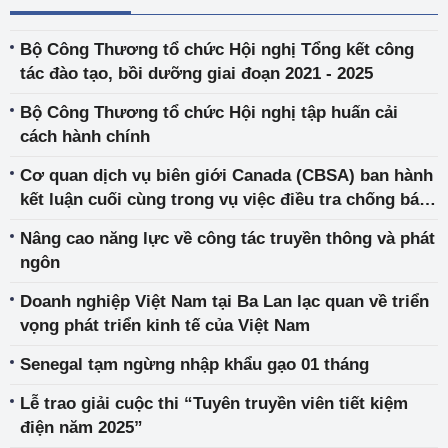
Bộ Công Thương tổ chức Hội nghị Tổng kết công
tác đào tạo, bồi dưỡng giai đoạn 2021 - 2025
Bộ Công Thương tổ chức Hội nghị tập huấn cải
cách hành chính
Cơ quan dịch vụ biên giới Canada (CBSA) ban hành
kết luận cuối cùng trong vụ việc điều tra chống bán
phá giá đối với mặt hàng dây thép carbon và hợp
Nâng cao năng lực về công tác truyền thông và phát
kim thép nhập khẩu từ một số quốc gia/vùng lãnh
ngôn
thổ, trong đó có Việt Nam
Doanh nghiệp Việt Nam tại Ba Lan lạc quan về triển
vọng phát triển kinh tế của Việt Nam
Senegal tạm ngừng nhập khẩu gạo 01 tháng
Lễ trao giải cuộc thi “Tuyên truyền viên tiết kiệm
điện năm 2025”