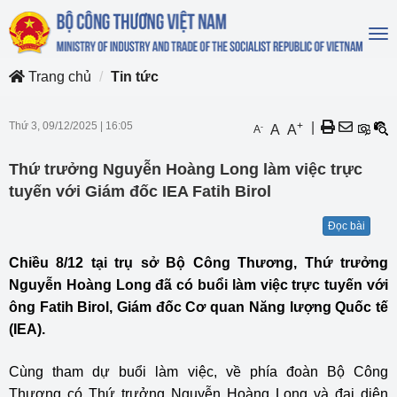
To
na
Trang chủ
Tin tức
Thứ 3, 09/12/2025
|
16:05
+
|
-
A
A
A
Thứ trưởng Nguyễn Hoàng Long làm việc trực
tuyến với Giám đốc IEA Fatih Birol
Đọc bài
Chiều 8/12 tại trụ sở Bộ Công Thương, Thứ trưởng
Nguyễn Hoàng Long đã có buổi làm việc trực tuyến với
ông Fatih Birol, Giám đốc Cơ quan Năng lượng Quốc tế
(IEA).
Cùng tham dự buổi làm việc, về phía đoàn Bộ Công
Thương có Thứ trưởng Nguyễn Hoàng Long và đại diện