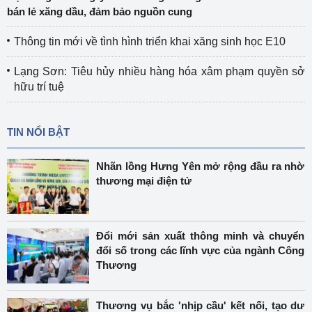
bán lẻ xăng dầu, đảm bảo nguồn cung
Thông tin mới về tình hình triển khai xăng sinh học E10
Lạng Sơn: Tiêu hủy nhiều hàng hóa xâm phạm quyền sở
hữu trí tuệ
TIN NỔI BẬT
Nhãn lồng Hưng Yên mở rộng đầu ra nhờ
thương mại điện tử
Đổi mới sản xuất thông minh và chuyển
đổi số trong các lĩnh vực của ngành Công
Thương
Thương vụ bắc 'nhịp cầu' kết nối, tạo dư