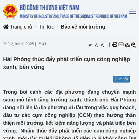
To
na
Trang chủ
Tin tức
Bảo vệ môi trường
Thứ 2, 06/10/2025
|
15:41
+
|
-
A
A
A
Hải Phòng thúc đẩy phát triển cụm công nghiệp
xanh, bền vững
Đọc bài
Trong bối cảnh các địa phương đang chuyển mạnh
sang mô hình tăng trưởng xanh, thành phố Hải Phòng
đang nổi lên là địa phương đi đầu trong việc quy hoạch,
đầu tư các cụm công nghiệp (CCN) theo hướng thân
thiện môi trường, tiết kiệm năng lượng và phát triển bền
vững. Nhằm thúc đẩy phát triển các cụm công nghiệp
xanh, mới đây, tại Hải Phòng đã diễn ra lễ khởi công Dự