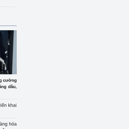
ng cường
ăng dầu,
riển khai
hàng hóa