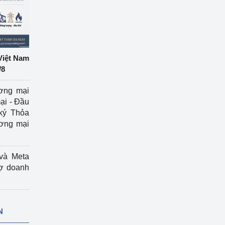
Việt Nam
/8
ương mại
ại - Đầu
ký Thỏa
ương mại
và Meta
rợ doanh
N