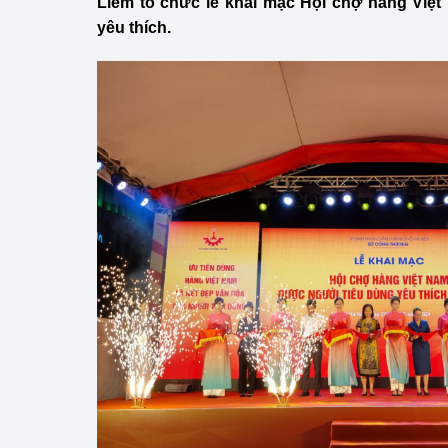
Liêm tổ chức lễ khai mạc Hội chợ hàng Việ
Công Thương - Công
yêu thích.
Chuyển đổi số
Lịch sử phát triển
Bản tin Thị trường 
Phát triển nguồn nhâ
Phát triển bền vững
Tổ chức kiểm định
Văn hóa ngành Côn
Tái cơ cấu ngành 
Quản lý thị trường
Sử dụng năng lượng 