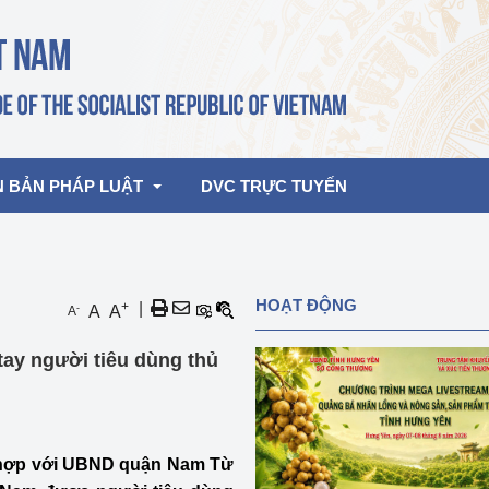
N BẢN PHÁP LUẬT
DVC TRỰC TUYẾN
bản pháp quy
Hoạt động của lãnh đạo Đảng, Nhà 
HOẠT ĐỘNG
+
|
-
A
A
A
nước
ghiệp, Thương 
bản điều hành
 tay người tiêu dùng thủ
am 2026
Hoạt động của Lãnh đạo Bộ
bản hợp nhất
Hoạt động của các đơn vị
rưởng
 hợp với UBND quận Nam Từ