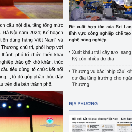
Cơ sở sản xuất, sửa chữa chai chứa 
LPG
 và đổi mới sáng 
Tổ chức huấn luyện, bồi dưỡng 
h cầu nội địa, tăng tổng mức
Đề xuất hợp tác của Sri Lan
nghiệp vụ kiểm định kỹ thuật an toàn 
TP. Hà Nội năm 2024; Kế hoạch
lĩnh vực công nghiệp chế tạo
lao động
nghệ nông nghiệp
tiên dùng hàng Việt Nam" và
Thương chủ trì, phối hợp với
Video bảo vệ môi trường
Xuất khẩu trái cây tươi san
 thành phố tổ chức triển khai
Kỳ còn nhiều dư địa
nghiệp tháo gỡ khó khăn, thúc
tưởng của Đảng
Album ảnh bảo vệ môi trường
h cầu tiêu dùng; tổ chức kết nối
Thương vụ bắc 'nhịp cầu' kết
ời dân
Văn bản về môi trường
ng..., từ đó góp phần thúc đẩy
dư địa tăng trưởng cho ng
u trên địa bàn thành phố.
Thương
Đọc báo giúp bạn
Khu vực miền Bắc
ài
Khu vực miền Trung
Hiệp định EVFTA
ĐỊA PHƯƠNG
ớc
Khu vực miền Nam
Thị trường châu Á – châu Phi
đưa nghị quyết 
Thị trường châu Âu – châu Mỹ
g vào cuộc sống