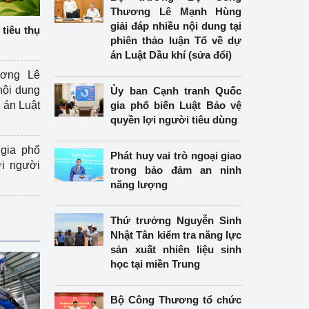
Thương Lê Mạnh Hùng
giải đáp nhiều nội dung tại
tiêu thụ
phiên thảo luận Tổ về dự
án Luật Dầu khí (sửa đổi)
ương Lê
nội dung
Ủy ban Cạnh tranh Quốc
án Luật
gia phổ biến Luật Bảo vệ
quyền lợi người tiêu dùng
gia phổ
Phát huy vai trò ngoại giao
ợi người
trong bảo đảm an ninh
năng lượng
Thứ trưởng Nguyễn Sinh
Nhật Tân kiểm tra năng lực
sản xuất nhiên liệu sinh
học tại miền Trung
Bộ Công Thương tổ chức