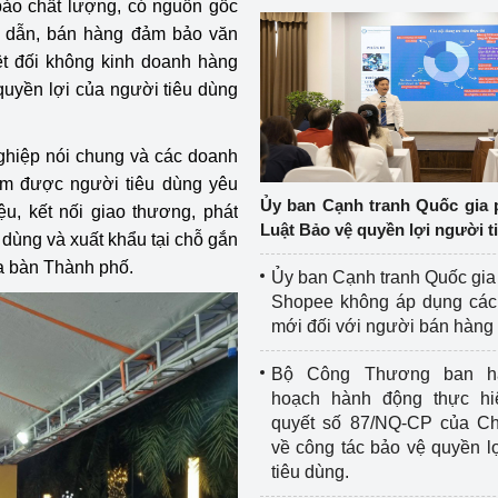
ảo chất lượng, có nguồn gốc
hấp dẫn, bán hàng đảm bảo văn
ệt đối không kinh doanh hàng
yền lợi của người tiêu dùng
ghiệp nói chung và các doanh
am được người tiêu dùng yêu
Ủy ban Cạnh tranh Quốc gia 
u, kết nối giao thương, phát
Luật Bảo vệ quyền lợi người t
u dùng và xuất khẩu tại chỗ gắn
địa bàn Thành phố.
Ủy ban Cạnh tranh Quốc gia
Shopee không áp dụng các 
mới đối với người bán hàng
Bộ Công Thương ban h
hoạch hành động thực hi
quyết số 87/NQ-CP của Ch
về công tác bảo vệ quyền l
tiêu dùng.