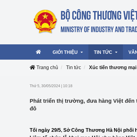
GIỚI THIỆU
TIN TỨC
VĂ
Trang chủ
Tin tức
Xúc tiến thương mại
Lãnh đạo Bộ
Hoạt động
Văn 
Thứ 5, 30/05/2024
|
10:18
Chức năng nhiệm vụ
Giải thưởng Công n
Văn 
Phát triển thị trường, đưa hàng Việt đến
mại, Dịch vụ Việt N
Cơ cấu tổ chức
Văn 
đô
Công Thương 57
Hoạt động của Bộ t
Tối ngày 29/5, Sở Công Thương Hà Nội phối