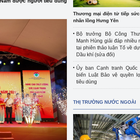
t Nam được người tiêu dùng
 luận
Họp báo
Thương mại điện tử tiếp sức 
Thông cáo báo chí
nhãn lồng Hưng Yên
Điểm báo
Bộ trưởng Bộ Công Th
Mạnh Hùng giải đáp nhiều 
Nông Lâm Thủy sản
tại phiên thảo luận Tổ về dự 
Dầu khí (sửa đổi)
n lực
Ủy ban Cạnh tranh Quốc 
biến Luật Bảo vệ quyền l
tiêu dùng
Tổ chức kiểm định kỹ thuật an toàn lao 
động thuộc thẩm quyền quản lý của 
g Thương
Bộ Công Thương
THỊ TRƯỜNG NƯỚC NGOÀI
Công Thương
Tổ chức được cấp GCN đăng ký, hoạt 
động kiểm định thiết bị, dụng cụ điện 
làm việc ở môi trường không có nguy 
hiểm khí, bụi nổ
tiết kiệm và 
Hiệu quả năng lượng