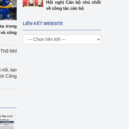
Hội nghị Cán bộ chủ chốt
về công tác cán bộ
LIÊN KẾT WEBSITE
ka trong
 và công
g Thổ Nhĩ
 nối, tạo
ành Công