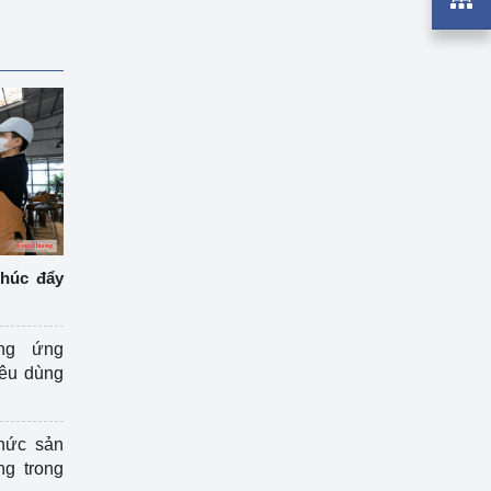
thúc đẩy
ng ứng
iêu dùng
hức sản
ng trong