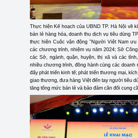
hiệu quả
Khoa học, công nghệ
tạo
Thực hiện Kế hoạch của UBND TP. Hà Nội về kíc
bán lẻ hàng hóa, doanh thu dịch vụ tiêu dùng 
Thông báo
thực hiện Cuộc vận động "Người Việt Nam ưu 
các chương trình, nhiệm vụ năm 2024; Sở Công 
Bảo vệ môi trường
các Sở, ngành, quận, huyện, thị xã và các tỉnh,
nhiều chương trình, đồng hành cùng các doanh 
Bảo vệ nền tảng tư 
đẩy phát triển kinh tế; phát triển thương mại, kíc
Doanh nghiệp - Ngư
giao thương, đưa hàng Việt đến tay người tiêu dù
tăng tổng mức bán lẻ và bảo đảm cân đổi cung cầ
Xúc tiến thương mại
Thị trường nước ngo
Thị trường trong nư
Ngành Công Thương 
Đại hội XIV của Đản