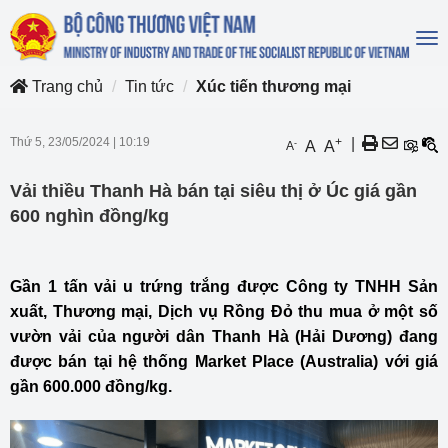
To
na
Trang chủ
Tin tức
Xúc tiến thương mại
Thứ 5, 23/05/2024
|
10:19
+
|
-
A
A
A
Vải thiều Thanh Hà bán tại siêu thị ở Úc giá gần
600 nghìn đồng/kg
Gần 1 tấn vải u trứng trắng được Công ty TNHH Sản
xuất, Thương mại, Dịch vụ Rồng Đỏ thu mua ở một số
vườn vải của người dân Thanh Hà (Hải Dương) đang
được bán tại hệ thống Market Place (Australia) với giá
gần 600.000 đồng/kg.