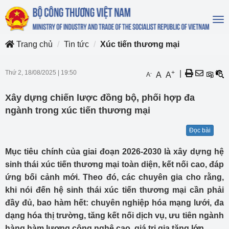
To
na
Trang chủ
Tin tức
Xúc tiến thương mại
Thứ 2, 18/08/2025
|
19:50
+
|
-
A
A
A
Xây dựng chiến lược đồng bộ, phối hợp đa
ngành trong xúc tiến thương mại
Đọc bài
Mục tiêu chính của giai đoạn 2026-2030 là xây dựng hệ
sinh thái xúc tiến thương mại toàn diện, kết nối cao, đáp
ứng bối cảnh mới. Theo đó, các chuyên gia cho rằng,
khi nói đến hệ sinh thái xúc tiến thương mại cần phải
đầy đủ, bao hàm hết: chuyên nghiệp hóa mạng lưới, đa
dạng hóa thị trường, tăng kết nối dịch vụ, ưu tiên ngành
hàng hàm lượng công nghệ cao, giá trị gia tăng lớn.