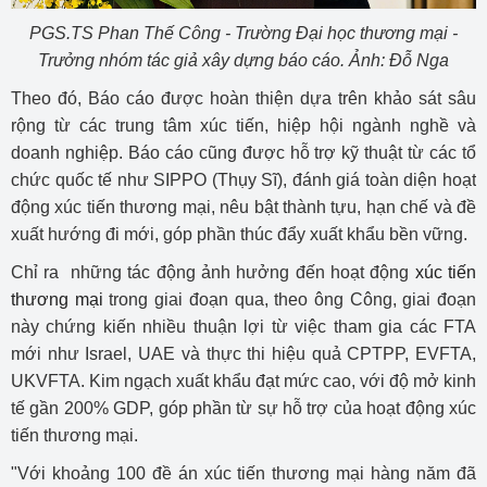
PGS.TS Phan Thế Công - Trường Đại học thương mại -
Trưởng nhóm tác giả xây dựng báo cáo. Ảnh: Đỗ Nga
Theo đó, Báo cáo được hoàn thiện dựa trên khảo sát sâu
rộng từ các trung tâm xúc tiến, hiệp hội ngành nghề và
doanh nghiệp. Báo cáo cũng được hỗ trợ kỹ thuật từ các tổ
chức quốc tế như SIPPO (Thụy Sĩ), đánh giá toàn diện hoạt
động xúc tiến thương mại, nêu bật thành tựu, hạn chế và đề
xuất hướng đi mới, góp phần thúc đẩy xuất khẩu bền vững.
Chỉ ra những tác động ảnh hưởng đến hoạt động
xúc tiến
thương mại
trong giai đoạn qua, theo ông Công, giai đoạn
này chứng kiến nhiều thuận lợi từ việc tham gia các FTA
mới như Israel, UAE và thực thi hiệu quả CPTPP, EVFTA,
UKVFTA. Kim ngạch xuất khẩu đạt mức cao, với độ mở kinh
tế gần 200% GDP, góp phần từ sự hỗ trợ của hoạt động xúc
tiến thương mại.
"Với khoảng 100 đề án xúc tiến thương mại hàng năm đã