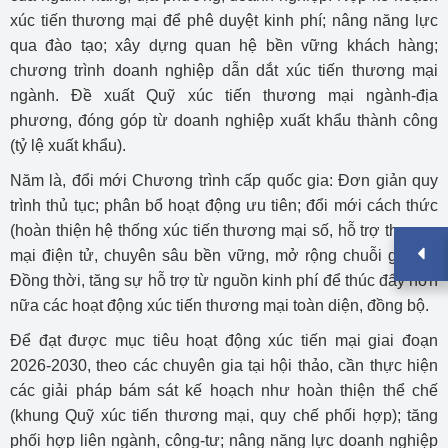
xúc tiến thương mại để phê duyệt kinh phí; nâng năng lực
qua đào tạo; xây dựng quan hệ bền vững khách hàng;
chương trình doanh nghiệp dẫn dắt xúc tiến thương mại
ngành. Đề xuất Quỹ xúc tiến thương mại ngành-địa
phương, đóng góp từ doanh nghiệp xuất khẩu thành công
(tỷ lệ xuất khẩu).
Năm là, đổi mới Chương trình cấp quốc gia: Đơn giản quy
trình thủ tục; phân bổ hoạt động ưu tiên; đổi mới cách thức
(hoàn thiện hệ thống xúc tiến thương mại số, hỗ trợ thương
mại điện tử, chuyên sâu bền vững, mở rộng chuỗi giá trị).
Đồng thời, tăng sự hỗ trợ từ nguồn kinh phí để thúc đẩy hơn
nữa các hoạt động xúc tiến thương mại toàn diện, đồng bộ.
Để đạt được mục tiêu hoạt động xúc tiến mại giai đoạn
2026-2030, theo các chuyên gia tại hội thảo, cần thực hiện
các giải pháp bám sát kế hoạch như hoàn thiện thể chế
(khung Quỹ xúc tiến thương mại, quy chế phối hợp); tăng
phối hợp liên ngành, công-tư; nâng năng lực doanh nghiệp