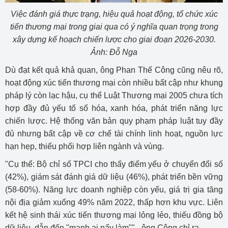
Việc đánh giá thực trạng, hiệu quả hoạt động, tổ chức xúc
tiến thương mại trong giai qua có ý nghĩa quan trọng trong
xây dựng kế hoạch chiến lược cho giai đoạn 2026-2030.
Ảnh: Đỗ Nga
Dù đạt kết quả khả quan, ông Phan Thế Công cũng nêu rõ,
hoạt động xúc tiến thương mại còn nhiều bất cập như khung
pháp lý còn lạc hậu, cụ thể Luật Thương mại 2005 chưa tích
hợp đầy đủ yếu tố số hóa, xanh hóa, phát triển năng lực
chiến lược. Hệ thống văn bản quy phạm pháp luật tuy đầy
đủ nhưng bất cập về cơ chế tài chính linh hoạt, nguồn lực
hạn hẹp, thiếu phối hợp liên ngành và vùng.
"Cụ thể: Bộ chỉ số TPCI cho thấy điểm yếu ở chuyển đổi số
(42%), giám sát đánh giá dữ liệu (46%), phát triển bền vững
(58-60%). Năng lực doanh nghiệp còn yếu, giá trị gia tăng
nội địa giảm xuống 49% năm 2022, thấp hơn khu vực. Liên
kết hệ sinh thái xúc tiến thương mại lỏng lẻo, thiếu đồng bộ
dữ liệu, dẫn đến "mạnh ai nấy làm"" - ông Công chỉ ra.