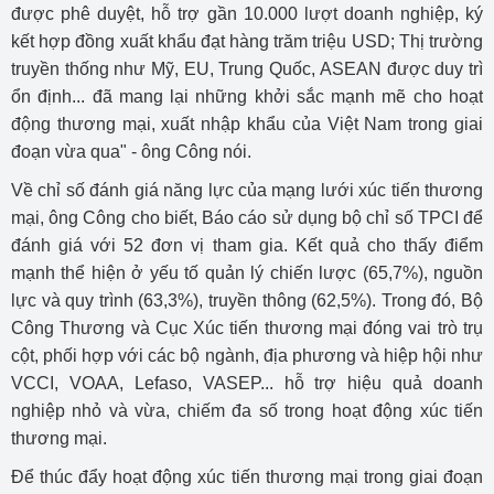
được phê duyệt, hỗ trợ gần 10.000 lượt doanh nghiệp, ký
kết hợp đồng xuất khẩu đạt hàng trăm triệu USD; Thị trường
truyền thống như Mỹ, EU, Trung Quốc, ASEAN được duy trì
ổn định... đã mang lại những khởi sắc mạnh mẽ cho hoạt
động thương mại, xuất nhập khẩu của Việt Nam trong giai
đoạn vừa qua" - ông Công nói.
Về chỉ số đánh giá năng lực của mạng lưới xúc tiến thương
mại, ông Công cho biết, Báo cáo sử dụng bộ chỉ số TPCI để
đánh giá với 52 đơn vị tham gia. Kết quả cho thấy điểm
mạnh thể hiện ở yếu tố quản lý chiến lược (65,7%), nguồn
lực và quy trình (63,3%), truyền thông (62,5%). Trong đó, Bộ
Công Thương và Cục Xúc tiến thương mại đóng vai trò trụ
cột, phối hợp với các bộ ngành, địa phương và hiệp hội như
VCCI, VOAA, Lefaso, VASEP... hỗ trợ hiệu quả doanh
nghiệp nhỏ và vừa, chiếm đa số trong hoạt động xúc tiến
thương mại.
Để thúc đẩy hoạt động xúc tiến thương mại trong giai đoạn