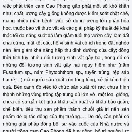
việc phát triển cam Cao Phong gặp phải một số khó khăn
như: chất lượng cây giống không được kiểm soát chặt chẽ,
mang nhiều mầm bệnh; việc sử dụng lượng lớn phân hóa
học, thuốc bảo vệ thực vật và các giải pháp kỹ thuật để khai
thác tối đa năng suất đã làm giảm tuổi thọ vườn cây, làm đất
chai cứng, mất kết cấu, hệ vi sinh vật có ích trong đất nghèo
nàn làm giảm khả năng hấp thu dinh dưỡng của cây; đồng
thời tích lũy nhiều đối tượng sinh vật gây hại, trong đó có
những đối tượng sinh vật gây hại nguy hiểm như (nấm
Fusarium sp., nấm Phytophthora sp., tuyến trùng, rệp sáp
hại rễ,…) mà người sản xuất còn lúng túng, xử lý kém hiệu
quả. Bên cạnh đó việc tổ chức sản xuất rời rạc, chưa hình
thành những vùng trồng tập trung đủ lớn với một loại giống,
chưa có sự gắn kết giữa khâu sản xuất và khâu bảo quản,
chế biến, tiêu thụ sản phẩm thành chuỗi giá trị nên sản
phẩm dễ bị tác động của thị trường…. Do đó, cần phải có
những giải pháp đồng bộ, sự vào cuộc của Nhà nước và
người trồng cam Cao Phong để huy động, bố trí nguồn lực