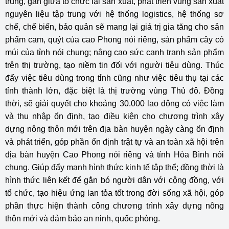
trung, gắn giữa tổ chức lại sản xuất, phát triển vùng sản xuất
nguyên liệu tập trung với hệ thống logistics, hệ thống sơ
chế, chế biến, bảo quản sẽ mang lại giá trị gia tăng cho sản
phẩm cam, quýt của cao Phong nói riêng, sản phẩm cây có
múi của tỉnh nói chung; nâng cao sức cạnh tranh sản phẩm
trên thị trường, tạo niềm tin đối với người tiêu dùng. Thúc
đẩy việc tiêu dùng trong tỉnh cũng như việc tiêu thụ tại các
tỉnh thành lớn, đặc biệt là thị trường vùng Thủ đô. Đồng
thời, sẽ giải quyết cho khoảng 30.000 lao động có việc làm
và thu nhập ổn định, tạo điều kiện cho chương trình xây
dựng nông thôn mới trên địa bàn huyện ngày càng ổn định
và phát triển, góp phần ổn định trật tự và an toàn xã hội trên
địa bàn huyện Cao Phong nói riêng và tỉnh Hòa Bình nói
chung. Giúp đẩy mạnh hình thức kinh tế tập thể; đồng thời là
hình thức liên kết để gắn bó người dân với cộng đồng, với
tổ chức, tạo hiệu ứng lan tỏa tốt trong đời sống xã hội, góp
phần thực hiện thành công chương trình xây dựng nông
thôn mới và đảm bảo an ninh, quốc phòng.