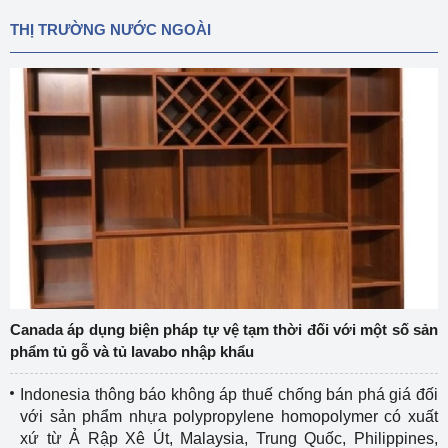
THỊ TRƯỜNG NƯỚC NGOÀI
Canada áp dụng biện pháp tự vệ tạm thời đối với một số sản
phẩm tủ gỗ và tủ lavabo nhập khẩu
Indonesia thông báo không áp thuế chống bán phá giá đối
với sản phẩm nhựa polypropylene homopolymer có xuất
xứ từ Ả Rập Xê Út, Malaysia, Trung Quốc, Philippines,