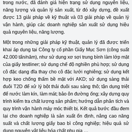
trong nước, đã đánh giá hiện trạng sử dụng nguyên liệu,
năng lượng và quản lý sản xuất, từ đó xây dựng, đề xuất
được 13 giải pháp về kỹ thuật và 03 giải pháp về quản lý
vận hành, giúp các doanh nghiệp sản xuất sử dụng hiệu
quả nguyên liệu, năng lượng.
Một trong những giải pháp kỹ thuật, quản lý đã được triển
khai áp dụng tại Công ty cổ phần Giấy Mục Sơn (công suất
42.000 tấn/năm), như sử dụng xơ sợi trung bình làm lớp mặt
của giấy testliner; sử dụng chế độ nghiền phù hợp; sử dụng
cô đặc dạng đĩa thay cho cô đặc lưới nghiêng; sử dụng kết
hợp keo chống thấm bề mặt với AKD; sử dụng sàng thải
đuôi T2D để xử lý bột thải đuôi sau sàng thô; tận dụng triệt
để nước làm kín, làm mát; bảo ôn đường ống; xây dựng quy
trình kiểm tra chất lượng sản phẩm; hướng dẫn phân tích và
quy trình vận hành máy móc thiết bị. Kết quả bước đầu đem
lại cho doanh nghiệp là sản xuất ổn định, nâng cao năng
suất và chất lượng giấy bao bì công nghiệp; hiệu quả sử
dụng nguyên vật liệu hóa chất phụ gia …