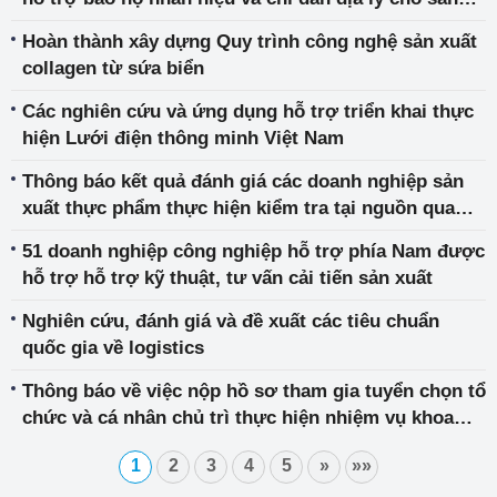
phẩm xuất khẩu tiềm năng của Việt Nam ở nước
Hoàn thành xây dựng Quy trình công nghệ sản xuất
ngoài giai đoạn 2022-2025”
collagen từ sứa biển
Các nghiên cứu và ứng dụng hỗ trợ triển khai thực
hiện Lưới điện thông minh Việt Nam
Thông báo kết quả đánh giá các doanh nghiệp sản
xuất thực phẩm thực hiện kiểm tra tại nguồn qua
phương thức trực tuyến của Hàn Quốc năm 2021
51 doanh nghiệp công nghiệp hỗ trợ phía Nam được
hỗ trợ hỗ trợ kỹ thuật, tư vấn cải tiến sản xuất
Nghiên cứu, đánh giá và đề xuất các tiêu chuẩn
quốc gia về logistics
Thông báo về việc nộp hồ sơ tham gia tuyển chọn tổ
chức và cá nhân chủ trì thực hiện nhiệm vụ khoa
học và công nghệ cấp Bộ trong Kế hoạch giai đoạn
1
2
3
4
5
»
»»
2022-2025