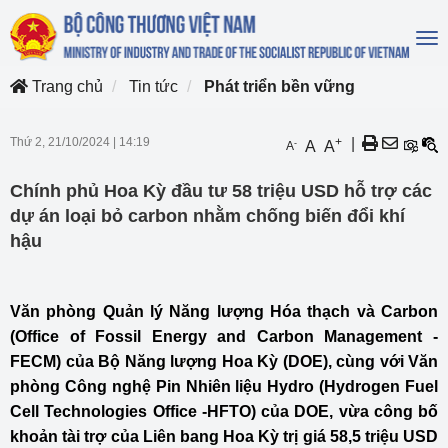
To
na
Trang chủ
Tin tức
Phát triển bền vững
Thứ 2, 21/10/2024
|
14:19
+
|
-
A
A
A
Chính phủ Hoa Kỳ đầu tư 58 triệu USD hỗ trợ các
dự án loại bỏ carbon nhằm chống biến đổi khí
hậu
Văn phòng Quản lý Năng lượng Hóa thạch và Carbon
(Office of Fossil Energy and Carbon Management -
FECM) của Bộ Năng lượng Hoa Kỳ (DOE), cùng với Văn
phòng Công nghệ Pin Nhiên liệu Hydro (Hydrogen Fuel
Cell Technologies Office -HFTO) của DOE, vừa công bố
khoản tài trợ của Liên bang Hoa Kỳ trị giá 58,5 triệu USD