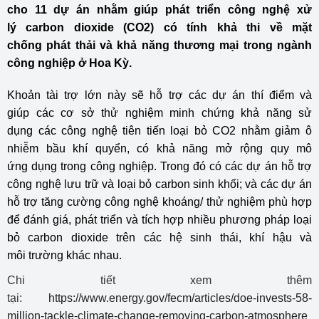
cho 11 dự án nhằm giúp phát triển công nghệ xử
lý carbon dioxide (CO2) có tính khả thi về mặt
chống phát thải và khả năng thương mại trong ngành
công nghiệp ở Hoa Kỳ.
Khoản tài trợ lớn này sẽ hỗ trợ các dự án thí điểm và
giúp các cơ sở thử nghiệm minh chứng khả năng sử
dụng các công nghệ tiên tiến loại bỏ CO2 nhằm giảm ô
nhiễm bầu khí quyển, có khả năng mở rộng quy mô
ứng dụng trong công nghiệp. Trong đó có các dự án hỗ trợ
công nghệ lưu trữ và loại bỏ carbon sinh khối; và các dự án
hỗ trợ tăng cường công nghệ khoáng/ thử nghiệm phù hợp
để đánh giá, phát triển và tích hợp nhiều phương pháp loại
bỏ carbon dioxide trên các hệ sinh thái, khí hậu và
môi trường khác nhau.
Chi tiết xem thêm
tại:
https://www.energy.gov/fecm/articles/doe-invests-58-
million-tackle-climate-change-removing-carbon-atmosphere