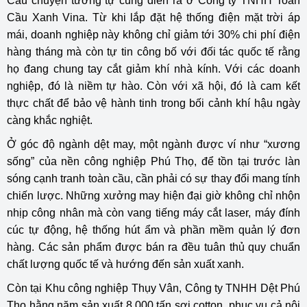
Câu chuyện tương tự cũng diễn ra ở Công ty TNHH Toàn
Cầu Xanh Vina. Từ khi lắp đặt hệ thống điện mặt trời áp
mái, doanh nghiệp này không chỉ giảm tới 30% chi phí điện
hàng tháng mà còn tự tin công bố với đối tác quốc tế rằng
họ đang chung tay cắt giảm khí nhà kính. Với các doanh
nghiệp, đó là niềm tự hào. Còn với xã hội, đó là cam kết
thực chất để bảo vệ hành tinh trong bối cảnh khí hậu ngày
càng khắc nghiệt.
Ở góc độ ngành dệt may, một ngành được ví như “xương
sống” của nền công nghiệp Phú Thọ, để tồn tại trước làn
sóng cạnh tranh toàn cầu, cần phải có sự thay đổi mang tính
chiến lược. Những xưởng may hiện đại giờ không chỉ nhộn
nhịp công nhân mà còn vang tiếng máy cắt laser, máy đính
cúc tự động, hệ thống hút ẩm và phần mềm quản lý đơn
hàng. Các sản phẩm được bán ra đều tuân thủ quy chuẩn
chất lượng quốc tế và hướng đến sản xuất xanh.
Còn tại Khu công nghiệp Thụy Vân, Công ty TNHH Dệt Phú
Thọ hằng năm sản xuất 8.000 tấn sợi cotton, phục vụ cả nội