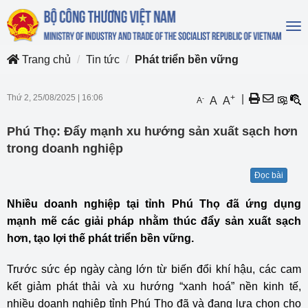
To
na
Trang chủ
Tin tức
Phát triển bền vững
Thứ 2, 25/08/2025
|
16:06
+
|
-
A
A
A
Phú Thọ: Đẩy mạnh xu hướng sản xuất sạch hơn
trong doanh nghiệp
Đọc bài
Nhiều doanh nghiệp tại tỉnh Phú Thọ đã ứng dụng
mạnh mẽ các giải pháp nhằm thúc đẩy sản xuất sạch
hơn, tạo lợi thế phát triển bền vững.
Trước sức ép ngày càng lớn từ biến đổi khí hậu, các cam
kết giảm phát thải và xu hướng “xanh hoá” nền kinh tế,
nhiều doanh nghiệp tỉnh Phú Thọ đã và đang lựa chọn cho