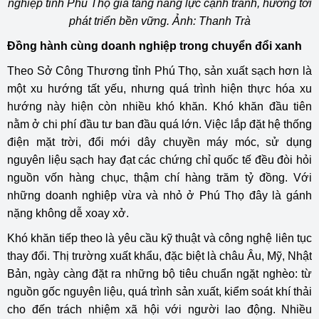
nghiệp tỉnh Phú Thọ gia tăng năng lực cạnh tranh, hướng tới
phát triển bền vững. Ảnh: Thanh Trà
Đồng hành cùng doanh nghiệp trong chuyển đổi xanh
Theo Sở Công Thương tỉnh Phú Thọ, sản xuất sạch hơn là
một xu hướng tất yếu, nhưng quá trình hiện thực hóa xu
hướng này hiện còn nhiều khó khăn. Khó khăn đầu tiên
nằm ở chi phí đầu tư ban đầu quá lớn. Việc lắp đặt hệ thống
điện mặt trời, đổi mới dây chuyền máy móc, sử dụng
nguyên liệu sạch hay đạt các chứng chỉ quốc tế đều đòi hỏi
nguồn vốn hàng chục, thậm chí hàng trăm tỷ đồng. Với
những doanh nghiệp vừa và nhỏ ở Phú Thọ đây là gánh
nặng không dễ xoay xở.
Khó khăn tiếp theo là yêu cầu kỹ thuật và công nghệ liên tục
thay đổi. Thị trường xuất khẩu, đặc biệt là châu Âu, Mỹ, Nhật
Bản, ngày càng đặt ra những bộ tiêu chuẩn ngặt nghèo: từ
nguồn gốc nguyên liệu, quá trình sản xuất, kiểm soát khí thải
cho đến trách nhiệm xã hội với người lao động. Nhiều