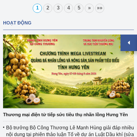
1
2
3
4
5
»
»»
HOẠT ĐỘNG
Thương mại điện tử tiếp sức tiêu thụ nhãn lồng Hưng Yên
Bộ trưởng Bộ Công Thương Lê Mạnh Hùng giải đáp nhiều
nội dung tại phiên thảo luận Tổ về dự án Luật Dầu khí (sửa