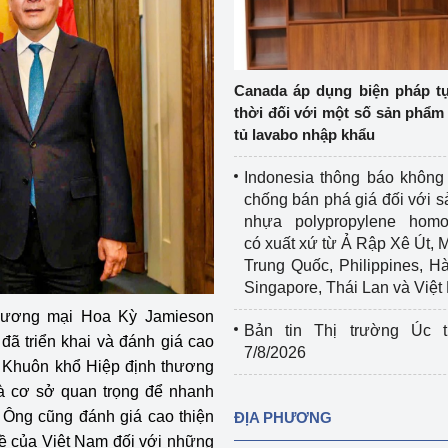
Cơ sở sản xuất, sửa chữa chai chứa 
LPG
 và đổi mới sáng 
Tổ chức huấn luyện, bồi dưỡng 
Canada áp dụng biện pháp t
nghiệp vụ kiểm định kỹ thuật an toàn 
thời đối với một số sản phẩm 
lao động
tủ lavabo nhập khẩu
Video bảo vệ môi trường
Indonesia thông báo không
chống bán phá giá đối với 
tưởng của Đảng
Album ảnh bảo vệ môi trường
nhựa polypropylene homo
có xuất xứ từ Ả Rập Xê Út, 
ời dân
Văn bản về môi trường
Trung Quốc, Philippines, H
Singapore, Thái Lan và Việ
Đọc báo giúp bạn
Khu vực miền Bắc
hương mại Hoa Kỳ Jamieson
Bản tin Thị trường Úc t
ài
Khu vực miền Trung
Hiệp định EVFTA
đã triển khai và đánh giá cao
7/8/2026
ề Khuôn khổ Hiệp định thương
ớc
Khu vực miền Nam
Thị trường châu Á – châu Phi
là cơ sở quan trọng để nhanh
. Ông cũng đánh giá cao thiện
ĐỊA PHƯƠNG
đưa nghị quyết 
Thị trường châu Âu – châu Mỹ
 đề của Việt Nam đối với những
g vào cuộc sống