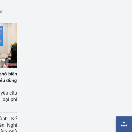
N
phổ biến
iêu dùng
 yêu cầu
loại phí
ành Kế
ện Nghị
ính phủ