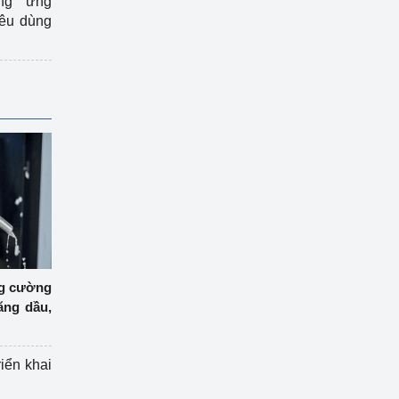
ng ứng
iêu dùng
ng cường
ăng dầu,
riển khai