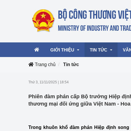
GIỚI THIỆU
TIN TỨC
VĂ
Trang chủ
Tin tức
Lãnh đạo Bộ
Hoạt động
Văn 
Thứ 3, 11/11/2025
|
18:54
Chức năng nhiệm vụ
Giải thưởng Công n
Văn 
Phiên đàm phán cấp Bộ trưởng Hiệp đi
mại, Dịch vụ Việt N
Cơ cấu tổ chức
Văn 
thương mại đối ứng giữa Việt Nam - Hoa
Công Thương 57
Hoạt động của Bộ t
Trong khuôn khổ đàm phán Hiệp định song