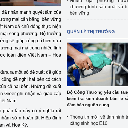
Nhiều địa phương hưở
chương trình sản xuất và t
 đã nhấn mạnh quyết tâm của
bền vững
thương mại cân bằng, bền vững
ệt Nam đã chủ động thực hiện
QUẢN LÝ THỊ TRƯỜNG
ng mại song phương. Bộ trưởng
i ứng sẽ giúp củng cố hơn nữa
hương mại mà trong nhiều lĩnh
ược toàn diện Việt Nam – Hoa
đưa ra một số đề xuất để giúp
g cũng đề nghị hai bên có cách
ực của cả hai bên. Những đề xuất
Bộ Công Thương yêu cầu tă
 Greer ghi nhận và giao cấp
kiểm tra kinh doanh bán lẻ x
Việt Nam.
đảm bảo nguồn cung
m phán lần này có ý nghĩa rất
Thông tin mới về tình hình t
i nhằm sớm hoàn tất Hiệp định
xăng sinh học E10
Nam và Hoa Kỳ.