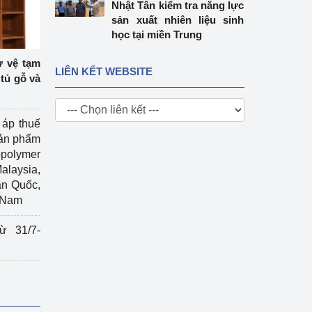
Nhật Tân kiểm tra năng lực
sản xuất nhiên liệu sinh
học tại miền Trung
ự vệ tạm
LIÊN KẾT WEBSITE
tủ gỗ và
 áp thuế
sản phẩm
polymer
Malaysia,
àn Quốc,
t Nam
ừ 31/7-