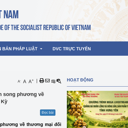
N BẢN PHÁP LUẬT
DVC TRỰC TUYẾN
bản pháp quy
Hoạt động của lãnh đạo Đảng, Nhà 
HOẠT ĐỘNG
+
|
-
A
A
A
nước
ghiệp, Thương 
bản điều hành
̣nh song phương về
am 2026
Hoạt động của Lãnh đạo Bộ
bản hợp nhất
 Kỳ
Hoạt động của các đơn vị
Đọc bài
rưởng
 phương về thương mại đối