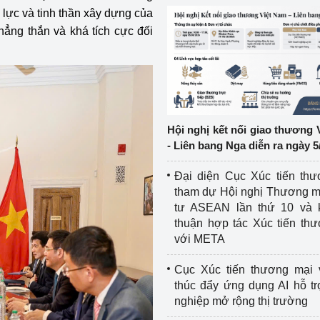
 lực và tinh thần xây dựng của
ệp
Công nghiệp nền tảng
ẳng thắn và khá tích cực đối
ng
Chính sách
Sản xuất công nghiệp
Hội nghị kết nối giao thương 
- Liên bang Nga diễn ra ngày 5
Đại diện Cục Xúc tiến th
tham dự Hội nghị Thương m
tư ASEAN lần thứ 10 và 
thuận hợp tác Xúc tiến th
với META
Cục Xúc tiến thương mại 
thúc đẩy ứng dụng AI hỗ t
nghiệp mở rộng thị trường