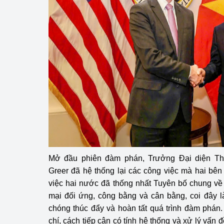
hiệu quả
Khoa học, công nghệ
tạo
Thông báo
Bảo vệ môi trường
Bảo vệ nền tảng tư 
Doanh nghiệp - Ngư
Xúc tiến thương mại
Mở đầu phiên đàm phán, Trưởng Đại diện T
Thị trường nước ngo
Greer đã hệ thống lại các công việc mà hai bên 
việc hai nước đã thống nhất Tuyên bố chung v
Thị trường trong nư
mại đối ứng, công bằng và cân bằng, coi đây 
chóng thúc đẩy và hoàn tất quá trình đàm phán
Ngành Công Thương 
chí, cách tiếp cận có tính hệ thống và xử lý vấn
Đại hội XIV của Đản