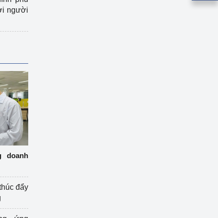
ợi người
g doanh
thúc đẩy
g