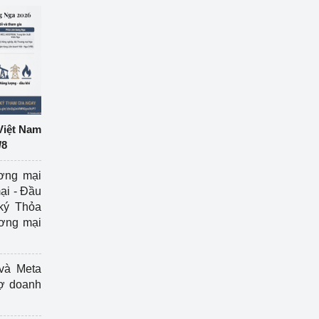
Việt Nam
/8
ương mại
ại - Đầu
ký Thỏa
ương mại
và Meta
rợ doanh