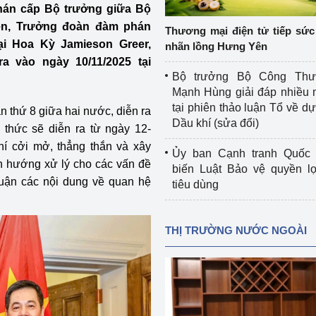
hán cấp Bộ trưởng giữa Bộ
 luận
Họp báo
n, Trưởng đoàn đàm phán
Thương mại điện tử tiếp sức 
Thông cáo báo chí
i Hoa Kỳ Jamieson Greer,
nhãn lồng Hưng Yên
 vào ngày 10/11/2025 tại
Điểm báo
Bộ trưởng Bộ Công Th
Mạnh Hùng giải đáp nhiều 
Nông Lâm Thủy sản
tại phiên thảo luận Tổ về dự 
n thứ 8 giữa hai nước, diễn ra
Dầu khí (sửa đổi)
 thức sẽ diễn ra từ ngày 12-
n lực
hí cởi mở, thẳng thắn và xây
Ủy ban Cạnh tranh Quốc 
nh hướng xử lý cho các vấn đề
biến Luật Bảo vệ quyền l
 luận các nội dung về quan hệ
tiêu dùng
Tổ chức kiểm định kỹ thuật an toàn lao 
động thuộc thẩm quyền quản lý của 
g Thương
Bộ Công Thương
THỊ TRƯỜNG NƯỚC NGOÀI
Công Thương
Tổ chức được cấp GCN đăng ký, hoạt 
động kiểm định thiết bị, dụng cụ điện 
làm việc ở môi trường không có nguy 
hiểm khí, bụi nổ
tiết kiệm và 
Hiệu quả năng lượng