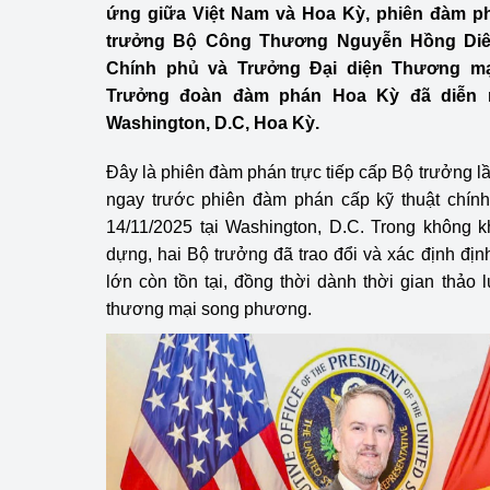
ứng giữa Việt Nam và Hoa Kỳ, phiên đàm p
Công Thương - Công
trưởng Bộ Công Thương Nguyễn Hồng Diê
Chuyển đổi số
Chính phủ và Trưởng Đại diện Thương mạ
Trưởng đoàn đàm phán Hoa Kỳ đã diễn ra
Lịch sử phát triển
Washington, D.C, Hoa Kỳ.
Bản tin Thị trường 
Đây là phiên đàm phán trực tiếp cấp Bộ trưởng lầ
ngay trước phiên đàm phán cấp kỹ thuật chính
Phát triển nguồn nhâ
14/11/2025 tại Washington, D.C. Trong không k
Phát triển bền vững
dựng, hai Bộ trưởng đã trao đổi và xác định đị
lớn còn tồn tại, đồng thời dành thời gian thảo
Tổ chức kiểm định
thương mại song phương.
Văn hóa ngành Côn
Tái cơ cấu ngành 
Quản lý thị trường
Sử dụng năng lượng 