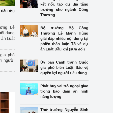
kết nối, tạo dư địa tăng
trưởng cho ngành Công
tiêu thụ
Thương
ương Lê
Bộ trưởng Bộ Công
nội dung
Thương Lê Mạnh Hùng
án Luật
giải đáp nhiều nội dung tại
phiên thảo luận Tổ về dự
án Luật Dầu khí (sửa đổi)
gia phổ
ợi người
Ủy ban Cạnh tranh Quốc
gia phổ biến Luật Bảo vệ
quyền lợi người tiêu dùng
Phát huy vai trò ngoại giao
trong bảo đảm an ninh
năng lượng
Thứ trưởng Nguyễn Sinh