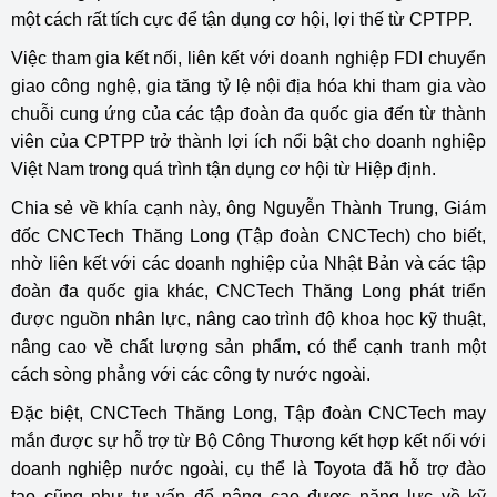
một cách rất tích cực để tận dụng cơ hội, lợi thế từ CPTPP.
Việc tham gia kết nối, liên kết với doanh nghiệp FDI chuyển
giao công nghệ, gia tăng tỷ lệ nội địa hóa khi tham gia vào
chuỗi cung ứng của các tập đoàn đa quốc gia đến từ thành
viên của CPTPP trở thành lợi ích nổi bật cho doanh nghiệp
Việt Nam trong quá trình tận dụng cơ hội từ Hiệp định.
Chia sẻ về khía cạnh này, ông Nguyễn Thành Trung, Giám
đốc CNCTech Thăng Long (Tập đoàn CNCTech) cho biết,
nhờ liên kết với các doanh nghiệp của Nhật Bản và các tập
đoàn đa quốc gia khác, CNCTech Thăng Long phát triển
được nguồn nhân lực, nâng cao trình độ khoa học kỹ thuật,
nâng cao về chất lượng sản phẩm, có thể cạnh tranh một
cách sòng phẳng với các công ty nước ngoài.
Đặc biệt, CNCTech Thăng Long, Tập đoàn CNCTech may
mắn được sự hỗ trợ từ Bộ Công Thương kết hợp kết nối với
doanh nghiệp nước ngoài, cụ thể là Toyota đã hỗ trợ đào
tạo cũng như tư vấn để nâng cao được năng lực về kỹ