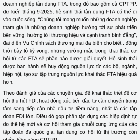
doanh nghiệp tận dụng FTA, trong đó bao gồm cả CPTPP,
dự kiến tháng 9-2025, hệ sinh thái tận dụng FTA có thể đi
vào cuộc sống. “Chúng tôi mong muốn những doanh nghiệp
tham gia là những doanh nghiệp hướng tới sự phát triển
bền vững, hướng tới thương hiệu và cạnh tranh bình đẳng”,
đại diện Vụ Chính sách thương mại đa biên cho biết , đồng
thời bày tỏ kỳ vọng, những vướng mắc trong khai thác cơ
hội từ các FTA sẽ phần nào được giải quyết. Hệ sinh thái
được ban hành sẽ huy động nguồn lực từ các bộ, ngành,
hiệp hội, tạo sự tập trung nguồn lực khai thác FTA hiệu quả
hơn.
Theo đánh giá của các chuyên gia, để khai thác triệt để cơ
hội thu hút FDI, hoạt động xúc tiến đầu tư cần chuyển trọng
tâm sang tiếp cận nhà đầu tư tiềm năng, nhất là các tập
đoàn FDI lớn. Điều đó góp phần tận dụng các hiệp định tự
do thế hệ mới và cơ hội tham gia chuỗi cung ứng của các
tập đoàn đa quốc gia, tận dụng cơ hội từ thị trường còn
nhiều tiềm năng CPTPP.