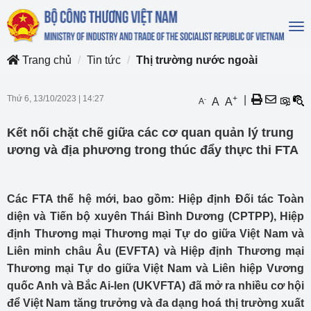
To
na
Trang chủ
Tin tức
Thị trường nước ngoài
Thứ 6, 13/10/2023
|
14:27
+
|
-
A
A
A
Kết nối chặt chẽ giữa các cơ quan quản lý trung
ương và địa phương trong thúc đẩy thực thi FTA
Các FTA thế hệ mới, bao gồm: Hiệp định Đối tác Toàn
diện và Tiến bộ xuyên Thái Bình Dương (CPTPP), Hiệp
định Thương mại Thương mại Tự do giữa Việt Nam và
Liên minh châu Âu (EVFTA) và Hiệp định Thương mại
Thương mại Tự do giữa Việt Nam và Liên hiệp Vương
quốc Anh và Bắc Ai-len (UKVFTA) đã mở ra nhiều cơ hội
để Việt Nam tăng trưởng và đa dạng hoá thị trường xuất